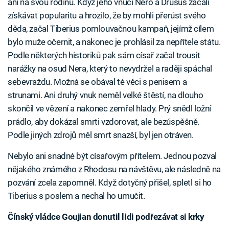
ani na svou rodinu. Když jeho vnuci Nero a Drusus začali
získávat popularitu a hrozilo, že by mohli přerůst svého
děda, začal Tiberius pomlouvačnou kampaň, jejímž cílem
bylo muže očernit, a nakonec je prohlásil za nepřítele státu.
Podle některých historiků pak sám císař začal trousit
narážky na osud Nera, který to nevydržel a raději spáchal
sebevraždu. Možná se obával té věci s penisem a
strunami. Ani druhý vnuk neměl velké štěstí, na dlouho
skončil ve vězení a nakonec zemřel hlady. Prý snědl ložní
prádlo, aby dokázal smrti vzdorovat, ale bezúspěšně.
Podle jiných zdrojů měl smrt snazší, byl jen otráven.
Nebylo ani snadné být císařovým přítelem. Jednou pozval
nějakého známého z Rhodosu na návštěvu, ale následně na
pozvání zcela zapomněl. Když dotyčný přišel, spletl si ho
Tiberius s poslem a nechal ho umučit.
Čínský vládce Goujian donutil lidi podřezávat si krky