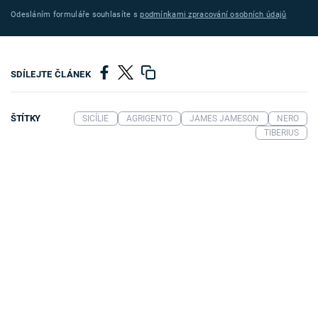
Odesláním formuláře souhlasíte s
podmínkami zpracování osobních údajů
SDÍLEJTE ČLÁNEK
ŠTÍTKY
SICÍLIE
AGRIGENTO
JAMES JAMESON
NERO
TIBERIUS