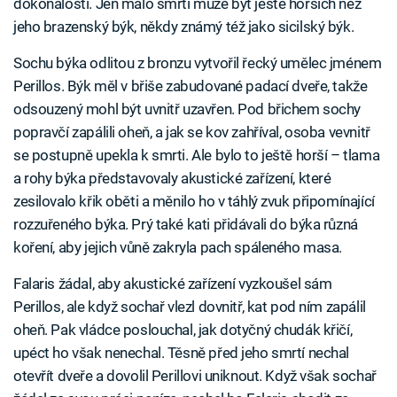
dokonalosti. Jen málo smrtí může být ještě horších než
jeho brazenský býk, někdy známý též jako sicilský býk.
Sochu býka odlitou z bronzu vytvořil řecký umělec jménem
Perillos. Býk měl v břiše zabudované padací dveře, takže
odsouzený mohl být uvnitř uzavřen. Pod břichem sochy
popravčí zapálili oheň, a jak se kov zahříval, osoba vevnitř
se postupně upekla k smrti. Ale bylo to ještě horší – tlama
a rohy býka představovaly akustické zařízení, které
zesilovalo křik oběti a měnilo ho v táhlý zvuk připomínající
rozzuřeného býka. Prý také kati přidávali do býka různá
koření, aby jejich vůně zakryla pach spáleného masa.
Falaris žádal, aby akustické zařízení vyzkoušel sám
Perillos, ale když sochař vlezl dovnitř, kat pod ním zapálil
oheň. Pak vládce poslouchal, jak dotyčný chudák křičí,
upéct ho však nenechal. Těsně před jeho smrtí nechal
otevřít dveře a dovolil Perillovi uniknout. Když však sochař