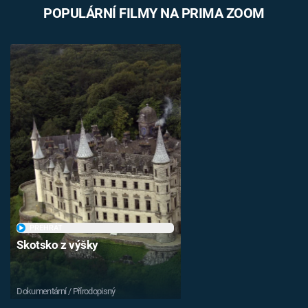
POPULÁRNÍ FILMY NA PRIMA ZOOM
PŘEHRÁT
Skotsko z výšky
Dokumentární / Přírodopisný