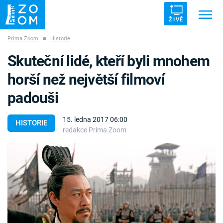
ŽIVĚ
Prima Zoom
■
Historie
Trendy:
ZRÁDCI
UFO
DRUHÁ SVĚTOVÁ VÁLKA
Skuteční lidé, kteří byli mnohem
ZÁHADY
VETŘELCI DÁVNOVĚKU
horší než největší filmoví
padouši
15. ledna 2017 06:00
HISTORIE
redakce Prima Zoom
Témata
Témata
Pořady
TV Program