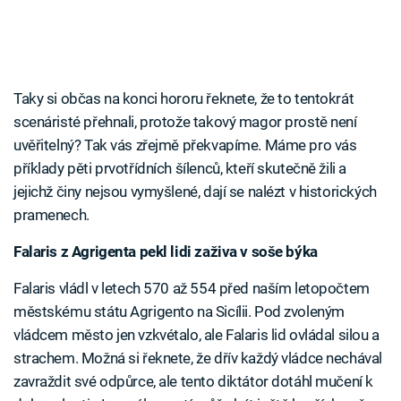
Taky si občas na konci hororu řeknete, že to tentokrát
scenáristé přehnali, protože takový magor prostě není
uvěřitelný? Tak vás zřejmě překvapíme. Máme pro vás
příklady pěti prvotřídních šílenců, kteří skutečně žili a
jejichž činy nejsou vymyšlené, dají se nalézt v historických
pramenech.
Falaris z Agrigenta pekl lidi zaživa v soše býka
Falaris vládl v letech 570 až 554 před naším letopočtem
městskému státu Agrigento na Sicílii. Pod zvoleným
vládcem město jen vzkvétalo, ale Falaris lid ovládal silou a
strachem. Možná si řeknete, že dřív každý vládce nechával
zavraždit své odpůrce, ale tento diktátor dotáhl mučení k