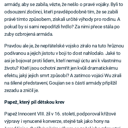
armády, aby se zabila, vězte, že nešlo o pravé vojáky. Byli to
odsouzení zločinci, kteří pravděpodobně tím, že se zabili
právě tímto způsobem, získali určité výhody pro rodinu. A
pokud by si sami nepodřízli hrdlo? Za nimi přece stála po
zuby ozbrojená armáda.
Pravdou ale je, že nepřátelské vojsko zíralo na tuto hrůznou
podívanou a jejich jistotu v boji to dost nahlodalo. Jaké to
asi je bojovat proti lidem, kteří nemají úctu ani k vlastnímu
životu? Kteří jsou ochotní zemřít jen kvůli dramatickému
efektu, jaký jejich smrt způsobí? A zatímco vojáci Wu zírali
na šílené představení, Goujian se s částí armády připlížil
zezadu a zničil je.
Papež, který pil dětskou krev
Papež Innocent VIII. žil v 16. století, podporoval křížové
výpravy i vynucené konverze, stejně tak jako hony na