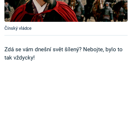
Časopis
Sledujte prima+
Čínský vládce
Přihlášení
Zdá se vám dnešní svět šílený? Nebojte, bylo to
tak vždycky!
Sledujte nás