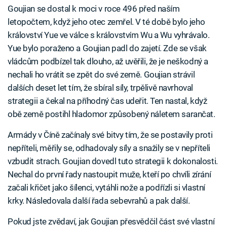
Goujian se dostal k moci v roce 496 před naším
letopočtem, když jeho otec zemřel. V té době bylo jeho
království Yue ve válce s královstvím Wu a Wu vyhrávalo.
Yue bylo poraženo a Goujian padl do zajetí. Zde se však
vládcům podbízel tak dlouho, až uvěřili, že je neškodný a
nechali ho vrátit se zpět do své země. Goujian strávil
dalších deset let tím, že sbíral síly, trpělivě navrhoval
strategii a čekal na příhodný čas udeřit. Ten nastal, když
obě země postihl hladomor způsobený náletem sarančat.
Armády v Číně začínaly své bitvy tím, že se postavily proti
nepříteli, měřily se, odhadovaly síly a snažily se v nepříteli
vzbudit strach. Goujian dovedl tuto strategii k dokonalosti.
Nechal do první řady nastoupit muže, kteří po chvíli zírání
začali křičet jako šílenci, vytáhli nože a podřízli si vlastní
krky. Následovala další řada sebevrahů a pak další.
Pokud jste zvědaví, jak Goujian přesvědčil část své vlastní