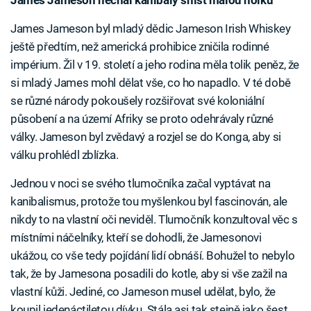
James Jameson nechal kanibaly sníst malou holku
James Jameson byl mladý dědic Jameson Irish Whiskey
ještě předtím, než americká prohibice zničila rodinné
impérium. Žil v 19. století a jeho rodina měla tolik peněz, že
si mladý James mohl dělat vše, co ho napadlo. V té době
se různé národy pokoušely rozšiřovat své koloniální
působení a na území Afriky se proto odehrávaly různé
války. Jameson byl zvědavý a rozjel se do Konga, aby si
válku prohlédl zblízka.
Jednou v noci se svého tlumočníka začal vyptávat na
kanibalismus, protože tou myšlenkou byl fascinován, ale
nikdy to na vlastní oči neviděl. Tlumočník konzultoval věc s
místními náčelníky, kteří se dohodli, že Jamesonovi
ukážou, co vše tedy pojídání lidí obnáší. Bohužel to nebylo
tak, že by Jamesona posadili do kotle, aby si vše zažil na
vlastní kůži. Jediné, co Jameson musel udělat, bylo, že
koupil jedenáctiletou dívku. Stála asi tak stejně jako šest