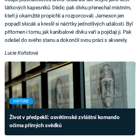
látkových kapesníků. Dědic pak dívku přenechal místním,
kteří ji okamžitě propíchli a rozporcovali. Jameson jen
popadl skicák a kreslil si náčrtky jednotlivých událostí. Byl
přítomen i tomu, jak kanibalové dívku vaří a pojídají ji. Pak
odešel do svého stanu a dokončil svou práci s akvarely.
Lucie Kořistová
HISTORIE
Život v předpeklí: osvětimské zvláštní komando
očima přímých svědků