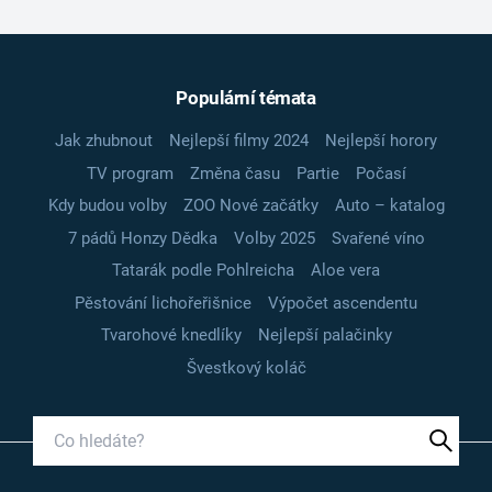
Populární témata
Jak zhubnout
Nejlepší filmy 2024
Nejlepší horory
TV program
Změna času
Partie
Počasí
Kdy budou volby
ZOO Nové začátky
Auto – katalog
7 pádů Honzy Dědka
Volby 2025
Svařené víno
Tatarák podle Pohlreicha
Aloe vera
Pěstování lichořeřišnice
Výpočet ascendentu
Tvarohové knedlíky
Nejlepší palačinky
Švestkový koláč