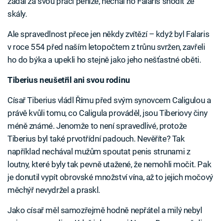
žádal za svou práci peníze, nechal ho Falaris shodit ze
skály.
Ale spravedlnost přece jen někdy zvítězí – když byl Falaris
v roce 554 před naším letopočtem z trůnu svržen, zavřeli
ho do býka a upekli ho stejně jako jeho nešťastné oběti.
Tiberius neušetřil ani svou rodinu
Císař Tiberius vládl Římu před svým synovcem Caligulou a
právě kvůli tomu, co Caligula prováděl, jsou Tiberiovy činy
méně známé. Jenomže to není spravedlivé, protože
Tiberius byl také prvotřídní padouch. Nevěříte? Tak
například nechával mužům spoutat penis strunami z
loutny, které byly tak pevně utažené, že nemohli močit. Pak
je donutil vypít obrovské množství vína, až to jejich močový
měchýř nevydržel a praskl.
Jako císař měl samozřejmě hodně nepřátel a milý nebyl