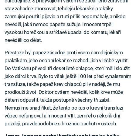
čarodějnice. S přibývajícím věkem se začal jeho zdravotní
stav záhadně zhoršovat, tehdejší lékařské praktiky
zahrnující použití pijavic a rtuti příliš nepomáhaly, a nikdo
nevěděl, jaká nemoc papeže sužuje. Innocent trpěl
vysokou horečkou a střídavě upadal do kómatu, lékaři
nevěděli co dělat.
Přestože byl papež zásadně proti všem čarodějnickým
praktikám, jeho osobní lékař se rozhodl jich v léčbě využít.
Do Vatikánu přivedl tři desetileté chlapce, kteří měli sloužit
jako dárci krve. Bylo to však ještě 100 let před vynalezením
transfuze, takže papež krev chlapců pil v naději, že mu
prodlouží život. Doktor ovšem nevěděl, kolik krve může
dětem odpustit, takže postupně všechny tři zabil.
Nemusíme snad říkat, že tento pokus o krevní transfuzi
vůbec nefungoval a Innocent VIII. zemřel o několik dní
později, pravděpodobně s hroznou pachutí v ústech.