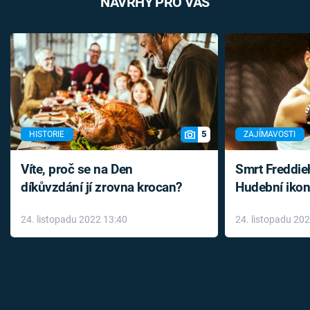
NÁVRHY PRO VÁS
5
HISTORIE
ZAJÍMAVOSTI
Víte, proč se na Den
Smrt Freddie
díkůvzdání jí zrovna krocan?
Hudební ikon
až do konce 
24. listopadu 2022 13:40
24. listopadu 20
léky