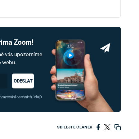
Prima Zoom!
dně vás upozorníme
ho webu.
ODESLAT
racování osobních údajů
SDÍLEJTE ČLÁNEK