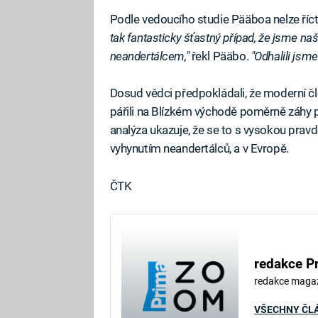
Podle vedoucího studie Pääboa nelze říct
tak fantasticky šťastný případ, že jsme našl
neandertálcem,"
řekl Pääbo.
"Odhalili jsme 
Dosud vědci předpokládali, že moderní č
pářili na Blízkém východě poměrně záhy po
analýza ukazuje, že se to s vysokou prav
vyhynutím neandertálců, a v Evropě.
ČTK
redakce P
redakce maga
VŠECHNY ČL