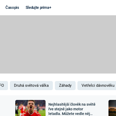
Časopis
Sledujte prima+
Věda a
Války
technika
STUDENÁ V
KORONAVIRUS
VÁLKA VE
VIETNAMU
VESMÍR
VÁLEČNÉ FI
MARS
SERIÁLY
FO
Druhá světová válka
Záhady
Vetřelci dávnověku
Nejhlasitější člověk na světě
Záhady a
Zajímav
řve stejně jako motor
letadla. Můžete vedle něj
konspirace