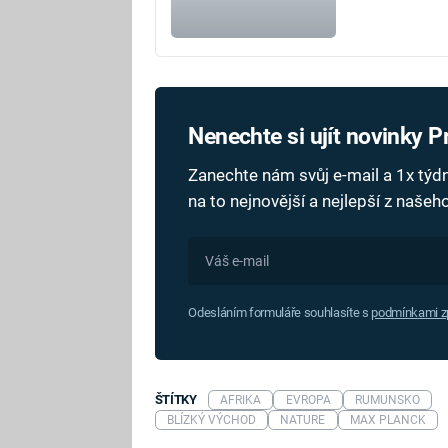
Nenechte si ujít novinky 
Zanechte nám svůj e-mail a 1x tý
na to nejnovější a nejlepší z naše
Odesláním formuláře souhlasíte s
podmínkami zp
ŠTÍTKY
AFRIKA
EVROPA
RUMUNSKO
BLÍZKÝ VÝCHOD
NATURE
MAX PLANCK