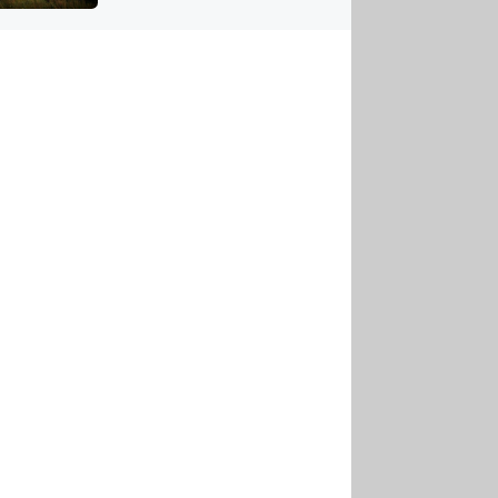
US
tornádem
RSUS
ZE A