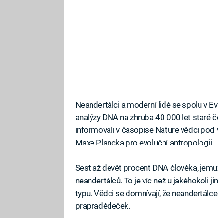
Neandertálci a moderní lidé se spolu v Ev
analýzy DNA na zhruba 40 000 let staré č
informovali v časopise Nature vědci pod
Maxe Plancka pro evoluční antropologii.
Šest až devět procent DNA člověka, jemuž 
neandertálců. To je víc než u jakéhokoli
typu. Vědci se domnívají, že neandertál
prapradědeček.