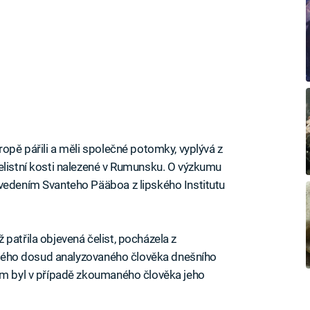
ropě pářili a měli společné potomky, vyplývá z
elistní kosti nalezené v Rumunsku. O výzkumu
 vedením Svanteho Pääboa z lipského Institutu
patřila objevená čelist, pocházela z
 jiného dosud analyzovaného člověka dnešního
cem byl v případě zkoumaného člověka jeho