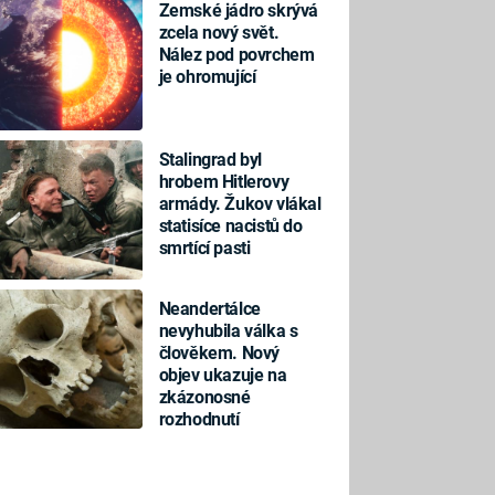
Zemské jádro skrývá
zcela nový svět.
Nález pod povrchem
je ohromující
Stalingrad byl
hrobem Hitlerovy
armády. Žukov vlákal
statisíce nacistů do
smrtící pasti
Neandertálce
nevyhubila válka s
člověkem. Nový
objev ukazuje na
zkázonosné
rozhodnutí