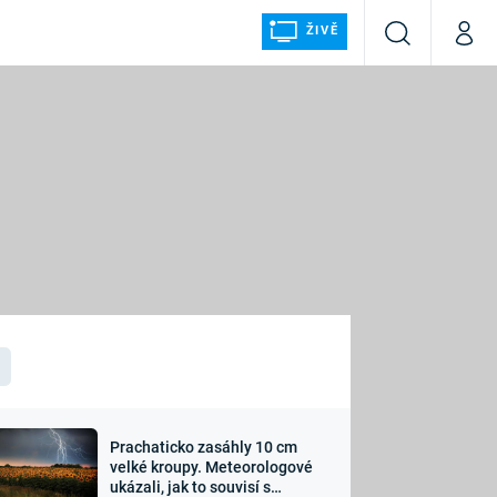
ŽIVĚ
Vyhledávání
Můj p
Prima+
ÁLKA
CNN Prima NEWS
Prima FRESH
Prima LIVING
LMY A
Prima Ženy
Prima LAJK
Prachaticko zasáhly 10 cm
osti
velké kroupy. Meteorologové
Sledujte nás
ukázali, jak to souvisí s