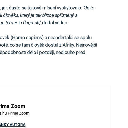
, jak často se takové mísení vyskytovalo.
"Je to
i člověka, který je tak blízce spřízněný s
je téměř in flagranti,"
dodal vědec.
lověk (Homo sapiens) a neandertálci se spolu
té, co se tam člověk dostal z Afriky. Nejnovější
děpodobností dělo i později, nedlouho před
rima Zoom
zínu Prima Zoom
ÁNKY AUTORA