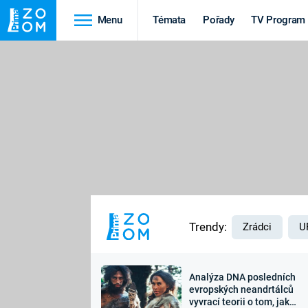
Menu
Témata
Pořady
TV Program
Cestování
Historie
HRADY A ZÁMKY
VIKINGOVÉ
HEDVÁBNÁ STEZKA
EPIDEMIE A
PANDEMIE
PŘÍRODA
STAROVĚKÝ EGYPT
Trendy:
Zrádci
U
Analýza DNA posledních
Druhá
Výročí
evropských neandrtálců
vyvrací teorii o tom, jak
světová válka