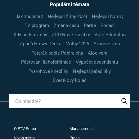
Populární témata
Jak zhubnout
Nejlepší filmy 2024
Nejlepší horory
TV program
Změna času
Partie
Počasí
Kdy budou volby
ZOO Nové začátky
Auto – katalog
7 pádů Honzy Dědka
Volby 2025
Svařené víno
Tatarák podle Pohlreicha
Aloe vera
Pěstování lichořeřišnice
Výpočet ascendentu
Tvarohové knedlíky
Nejlepší palačinky
Švestkový koláč
O FTV Prima
Management
Volná místa
Press