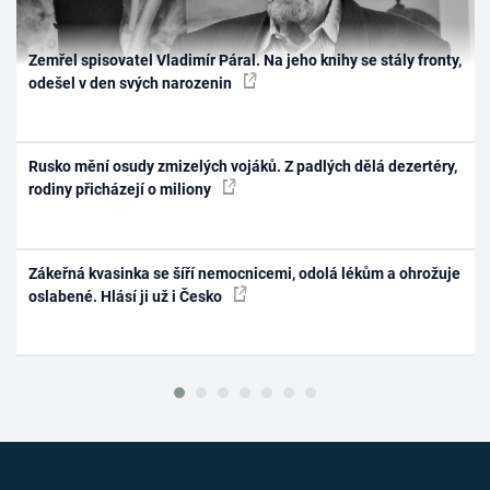
Zemřel spisovatel Vladimír Páral. Na jeho knihy se stály fronty,
odešel v den svých narozenin
Rusko mění osudy zmizelých vojáků. Z padlých dělá dezertéry,
rodiny přicházejí o miliony
Zákeřná kvasinka se šíří nemocnicemi, odolá lékům a ohrožuje
oslabené. Hlásí ji už i Česko