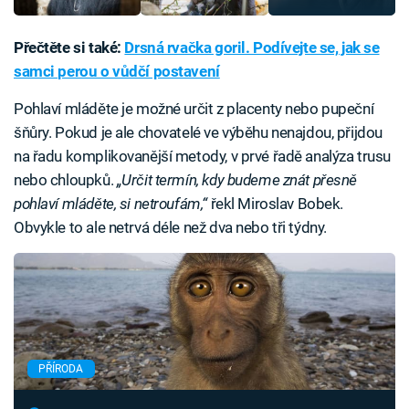
Přečtěte si také:
Drsná rvačka goril. Podívejte se, jak se
samci perou o vůdčí postavení
Pohlaví mláděte je možné určit z placenty nebo pupeční
šňůry. Pokud je ale chovatelé ve výběhu nenajdou, přijdou
na řadu komplikovanější metody, v prvé řadě analýza trusu
nebo chloupků.
„Určit termín, kdy budeme znát přesně
pohlaví mláděte, si netroufám,“
řekl Miroslav Bobek.
Obvykle to ale netrvá déle než dva nebo tři týdny.
PŘÍRODA