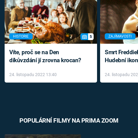
5
HISTORIE
ZAJÍMAVOSTI
Víte, proč se na Den
Smrt Freddie
díkůvzdání jí zrovna krocan?
Hudební ikon
až do konce 
24. listopadu 2022 13:40
24. listopadu 20
léky
POPULÁRNÍ FILMY NA PRIMA ZOOM