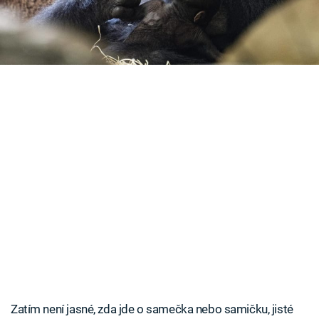
mládě. Porodila ho zasloužilá třicetiletá samice
Časopis
Kijivu, která je matkou vůbec první gorily
Sledujte prima+
odchované v Zoo Praha.
Přihlášení
Sledujte nás
Zatím není jasné, zda jde o samečka nebo samičku, jisté