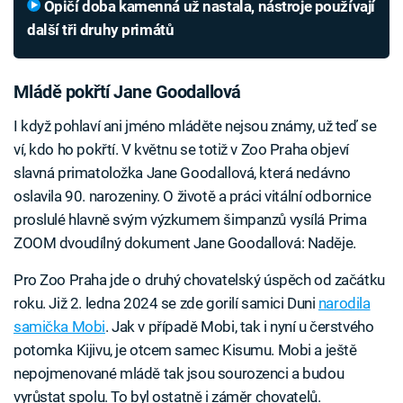
Opičí doba kamenná už nastala, nástroje používají
další tři druhy primátů
Mládě pokřtí Jane Goodallová
I když pohlaví ani jméno mláděte nejsou známy, už teď se
ví, kdo ho pokřtí. V květnu se totiž v Zoo Praha objeví
slavná primatoložka Jane Goodallová, která nedávno
oslavila 90. narozeniny. O životě a práci vitální odbornice
proslulé hlavně svým výzkumem šimpanzů vysílá Prima
ZOOM dvoudílný dokument Jane Goodallová: Naděje.
Pro Zoo Praha jde o druhý chovatelský úspěch od začátku
roku. Již 2. ledna 2024 se zde gorilí samici Duni
narodila
samička Mobi
. Jak v případě Mobi, tak i nyní u čerstvého
potomka Kijivu, je otcem samec Kisumu. Mobi a ještě
nepojmenované mládě tak jsou sourozenci a budou
vyrůstat spolu. To byl ostatně i záměr chovatelů.