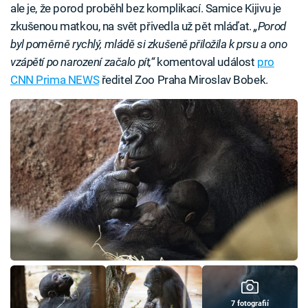
ale je, že porod proběhl bez komplikací. Samice Kijivu je
zkušenou matkou, na svět přivedla už pět mláďat.
„Porod
byl poměrně rychlý, mládě si zkušeně přiložila k prsu a ono
vzápětí po narození začalo pít,“
komentoval událost
pro
CNN Prima NEWS
ředitel Zoo Praha Miroslav Bobek.
7 fotografií