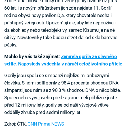
Zoo Praha chová kriticky ohrožené gorily nížinné už přes
60 let, i s novým přírůstkem jich zde najdete 11. Gorilí
rodina obývá nový pavilon Dja, který chovatelé nechali
přístupný veřejnosti. Upozorňují ale, aby lidé nepoužívali
dalekohledy nebo teleobjektivy, samec Kisumu je na ně
citlivý. Návštěvníky také budou držet dál od skla barevné
pásky.
Mohlo by vás také zajímat:
Zemřela gorila ze slavného
selfie. Naposledy vydechla v náručí celoživotního přítele
Gorily jsou spolu se šimpanzi nejbližšími příbuznými
člověka. S lidmi sdílí gorily z 98,4 procenta shodnou DNA,
šimpanzi jsou nám se z 98,8 % shodnou DNA o něco blíže.
Společného vývojového předka jsme měli přibližně ještě
před 12 miliony lety, gorily se od naší vývojové větve
oddělily zhruba před sedmi miliony let.
Zdroj: ČTK,
CNN Prima NEWS