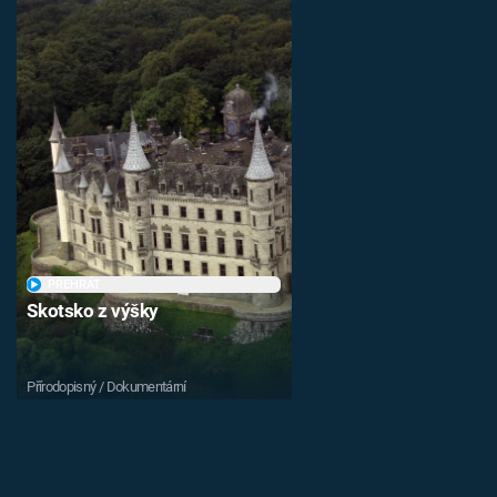
PŘEHRÁT
Skotsko z výšky
Přírodopisný / Dokumentární