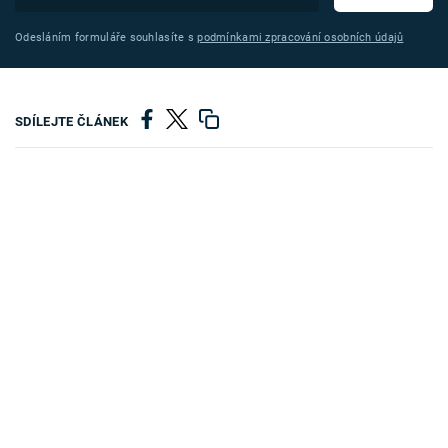
Odesláním formuláře souhlasíte s
podmínkami zpracování osobních údajů
SDÍLEJTE ČLÁNEK