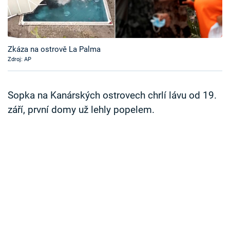
Časopis
Sledujte prima+
Zkáza na ostrově La Palma
Zdroj: AP
Přihlášení
Sopka na Kanárských ostrovech chrlí lávu od 19.
Sledujte nás
září, první domy už lehly popelem.