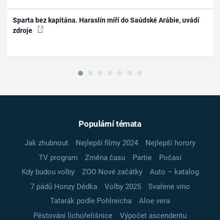
Sparta bez kapitána. Haraslín míří do Saúdské Arábie, uvádí
zdroje
Populární témata
Jak zhubnout
Nejlepší filmy 2024
Nejlepší horory
TV program
Změna času
Partie
Počasí
Kdy budou volby
ZOO Nové začátky
Auto – katalog
7 pádů Honzy Dědka
Volby 2025
Svařené víno
Tatarák podle Pohlreicha
Aloe vera
Pěstování lichořeřišnice
Výpočet ascendentu