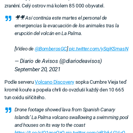
zranění. Celý ostrov má kolem 85 000 obyvatel.
🎥🎥 Así continúa este martes el personal de
emergencias la evacuación de los animales tras la
erupción del volcán en La Palma.
[Vídeo de
@BomberosGC
]
pic.twitter.com/ySqjKSmasN
— Diario de Avisos (@diariodeavisos)
September 20, 2021
Podle serveru
Volcano Discovery
sopka Cumbre Vieja teď
kromě kouře a popela chrlí do ovzduší každý den 10 665
tun oxidu siřičitého.
Drone footage showed lava from Spanish Canary
Islands’ La Palma volcano swallowing a swimming pool
and houses on its way to the coast
https://t.co/sIO1gcoOzO
pic.twitter.com/gB3duLGVuQ