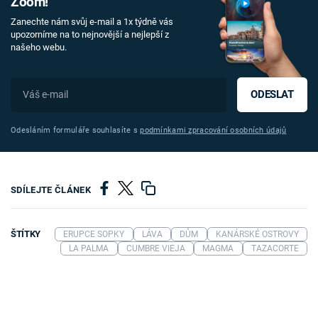
Zoom!
Zanechte nám svůj e-mail a 1x týdně vás
upozorníme na to nejnovější a nejlepší z
našeho webu.
ODESLAT
Odesláním formuláře souhlasíte s
podmínkami zpracování osobních údajů
SDÍLEJTE ČLÁNEK
ŠTÍTKY
ERUPCE SOPKY
LÁVA
DŮM
KANÁRSKÉ OSTROVY
LA PALMA
CUMBRE VIEJA
MAGMA
TAZACORTE