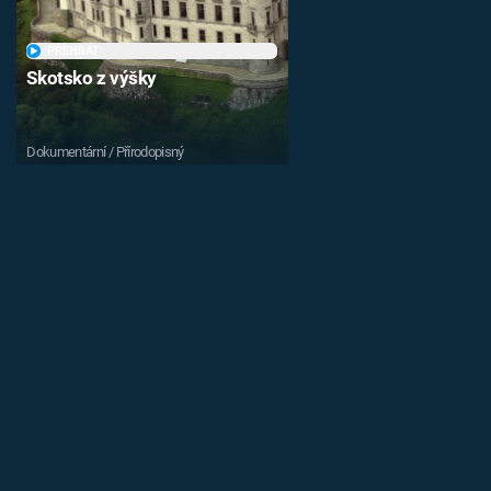
PŘEHRÁT
Skotsko z výšky
Dokumentární / Přírodopisný