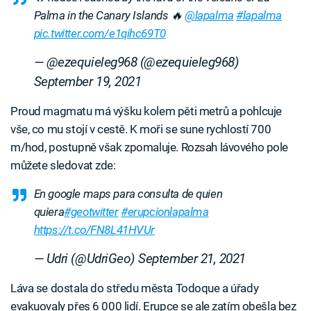
Palma in the Canary Islands 🔥
@lapalma
#lapalma
pic.twitter.com/e1qihc69T0
— @ezequieleg968 (@ezequieleg968)
September 19, 2021
Proud magmatu má výšku kolem pěti metrů a pohlcuje
vše, co mu stojí v cestě. K moři se sune rychlostí 700
m/hod, postupně však zpomaluje. Rozsah lávového pole
můžete sledovat zde:
En google maps para consulta de quien
quiera
#geotwitter
#erupcionlapalma
https://t.co/FN8L41HVUr
— Udri (@UdriGeo)
September 21, 2021
Láva se dostala do středu města Todoque a úřady
evakuovaly přes 6 000 lidí. Erupce se ale zatím obešla bez