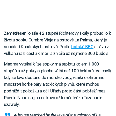
Zemětřesení o síle 4,2 stupně Richterovy škály probudilo k
životu sopku Cumbre Vieja na ostrově La Palma, který je
součástí Kanárských ostrovů. Podle
britské BBC
si láva z
vulkánu razí cestu k moři a zničila už nejméně 300 budov.
Magma vytékající ze sopky má teplotu kolem 1 000
stupňů a už pokrylo plochu větší než 100 hektarů. Ve chvíli,
kdy se láva dostane do mořské vody, vznikne ohromné
množství horké páry a toxických plynů, které mohou
podráždit pokožku a oči. Úřady proto část pobřeží mezi
Puerto Naos na jihu ostrova až k městečku Tazacorte
uzavřely.
🔥 house reached by the lava of the volcano of La