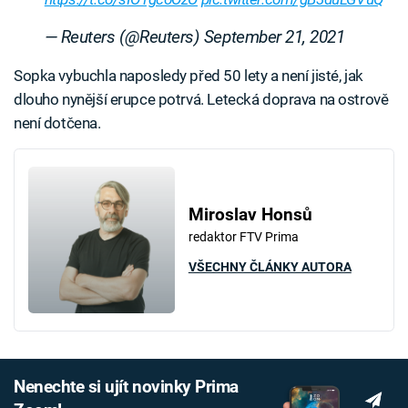
— Reuters (@Reuters)
September 21, 2021
Sopka vybuchla naposledy před 50 lety a není jisté, jak
dlouho nynější erupce potrvá. Letecká doprava na ostrově
není dotčena.
Miroslav Honsů
redaktor FTV Prima
VŠECHNY ČLÁNKY AUTORA
Nenechte si ujít novinky Prima