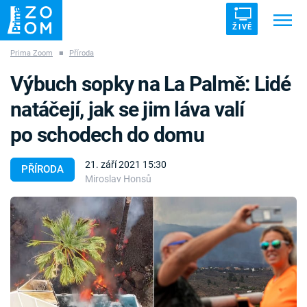
ŽIVĚ
Prima Zoom
■
Příroda
Trendy:
ZRÁDCI
UFO
DRUHÁ SVĚTOVÁ VÁLKA
Výbuch sopky na La Palmě: Lidé
ZÁHADY
VETŘELCI DÁVNOVĚKU
natáčejí, jak se jim láva valí
po schodech do domu
21. září 2021 15:30
PŘÍRODA
Miroslav Honsů
Témata
Témata
Pořady
TV Program