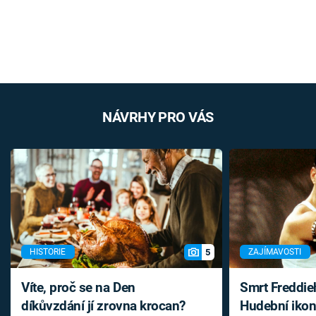
NÁVRHY PRO VÁS
5
HISTORIE
ZAJÍMAVOSTI
Víte, proč se na Den
Smrt Freddie
díkůvzdání jí zrovna krocan?
Hudební ikon