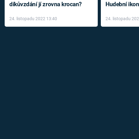
díkůvzdání jí zrovna krocan?
Hudební ikon
až do konce 
24. listopadu 2022 13:40
24. listopadu 20
léky