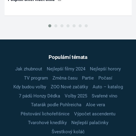
Populární témata
Jak zhubnout
Nejlepší filmy 2024
Nejlepší horory
TV program
Změna času
Partie
Počasí
Kdy budou volby
ZOO Nové začátky
Auto – katalog
7 pádů Honzy Dědka
Volby 2025
Svařené víno
Tatarák podle Pohlreicha
Aloe vera
Pěstování lichořeřišnice
Výpočet ascendentu
Tvarohové knedlíky
Nejlepší palačinky
Švestkový koláč