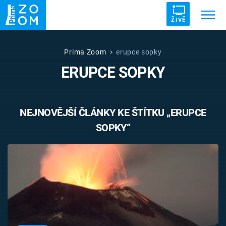
ŽIVĚ
Trendy:
ZRÁDCI
UFO
DRUHÁ SVĚTOVÁ VÁLKA
Prima Zoom
erupce sopky
ERUPCE SOPKY
ZÁHADY
VETŘELCI DÁVNOVĚKU
NEJNOVĚJŠÍ ČLÁNKY KE ŠTÍTKU „ERUPCE
SOPKY“
Témata
Témata
Pořady
TV Program