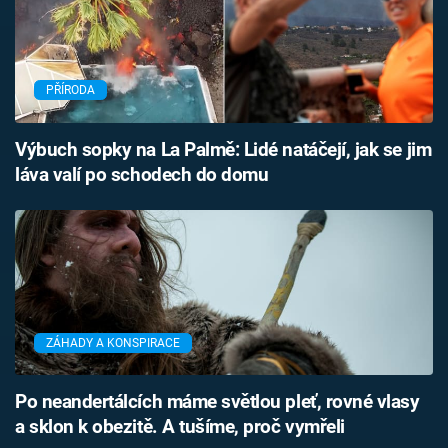
PŘÍRODA
Výbuch sopky na La Palmě: Lidé natáčejí, jak se jim
láva valí po schodech do domu
ZÁHADY A KONSPIRACE
Po neandertálcích máme světlou pleť, rovné vlasy
a sklon k obezitě. A tušíme, proč vymřeli