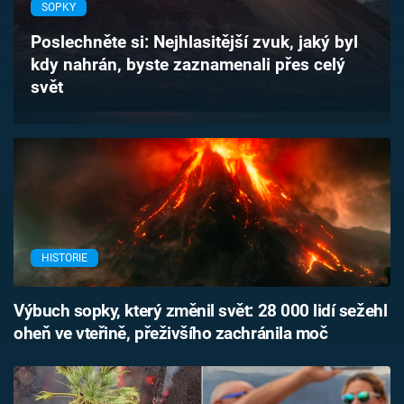
SOPKY
Časopis
Poslechněte si: Nejhlasitější zvuk, jaký byl
Sledujte prima+
kdy nahrán, byste zaznamenali přes celý
svět
Přihlášení
Sledujte nás
HISTORIE
Výbuch sopky, který změnil svět: 28 000 lidí sežehl
oheň ve vteřině, přeživšího zachránila moč