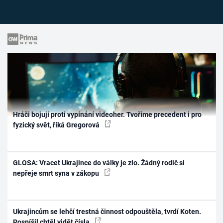
Hráči bojují proti vypínání videoher. Tvoříme precedent i pro
fyzický svět, říká Gregorová
GLOSA: Vracet Ukrajince do války je zlo. Žádný rodič si
nepřeje smrt syna v zákopu
Ukrajincům se lehčí trestná činnost odpouštěla, tvrdí Koten.
Pospíšil chtěl vidět čísla