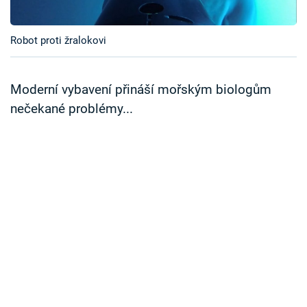
Časopis
Robot proti žralokovi
Sledujte prima+
Přihlášení
Moderní vybavení přináší mořským biologům
nečekané problémy...
Sledujte nás