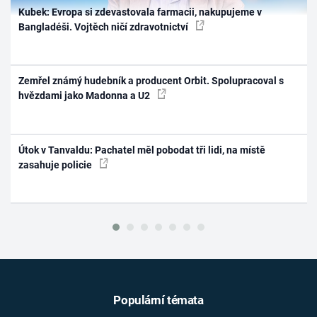
Kubek: Evropa si zdevastovala farmacii, nakupujeme v
Bangladéši. Vojtěch ničí zdravotnictví
Zemřel známý hudebník a producent Orbit. Spolupracoval s
hvězdami jako Madonna a U2
Útok v Tanvaldu: Pachatel měl pobodat tři lidi, na místě
zasahuje policie
Populární témata