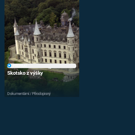
PŘEHRÁT
Skotsko z výšky
Dokumentární / Přírodopisný