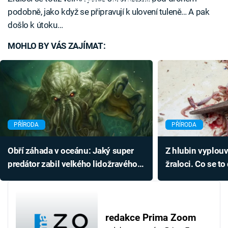
Failed to fetch
podobně, jako když se připravují k ulovení tuleně… A pak
došlo k útoku…
MOHLO BY VÁS ZAJÍMAT:
PŘÍRODA
PŘÍRODA
Obří záhada v oceánu: Jaký super
Z hlubin vyplouv
predátor zabil velkého lidožravého
žraloci. Co se to
žraloka?
redakce Prima Zoom