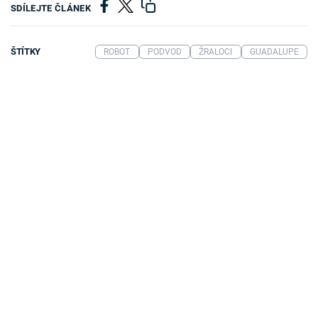
SDÍLEJTE ČLÁNEK
ŠTÍTKY
ROBOT
PODVOD
ŽRALOCI
GUADALUPE