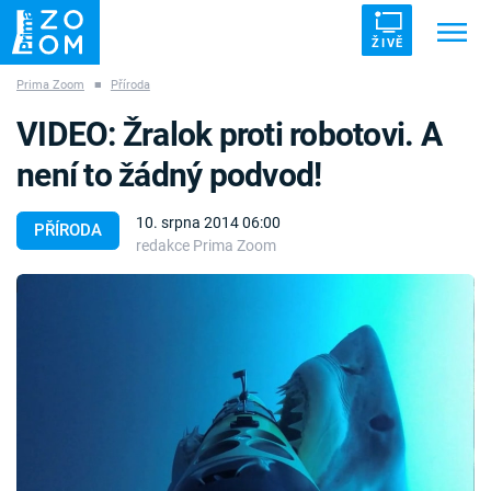
ŽIVĚ
Prima Zoom
■
Příroda
Trendy:
ZRÁDCI
UFO
DRUHÁ SVĚTOVÁ VÁLKA
VIDEO: Žralok proti robotovi. A
ZÁHADY
VETŘELCI DÁVNOVĚKU
není to žádný podvod!
10. srpna 2014 06:00
PŘÍRODA
redakce Prima Zoom
Témata
Témata
Pořady
TV Program