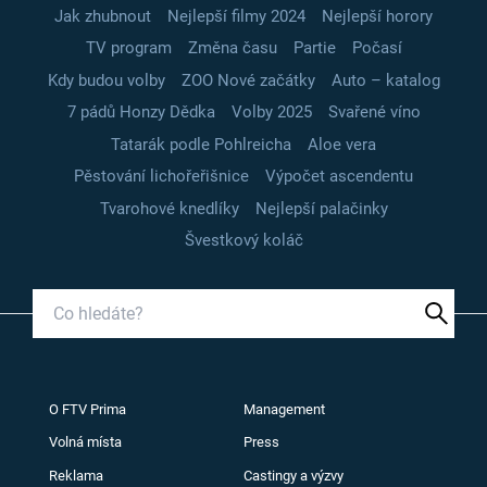
Jak zhubnout
Nejlepší filmy 2024
Nejlepší horory
TV program
Změna času
Partie
Počasí
Kdy budou volby
ZOO Nové začátky
Auto – katalog
7 pádů Honzy Dědka
Volby 2025
Svařené víno
Tatarák podle Pohlreicha
Aloe vera
Pěstování lichořeřišnice
Výpočet ascendentu
Tvarohové knedlíky
Nejlepší palačinky
Švestkový koláč
O FTV Prima
Management
Volná místa
Press
Reklama
Castingy a výzvy