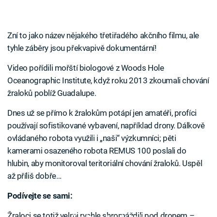
Zní to jako název nějakého třetiřadého akčního filmu, ale
tyhle záběry jsou překvapivě dokumentární!
Video pořídili mořští biologové z Woods Hole
Oceanographic Institute, když roku 2013 zkoumali chování
žraloků poblíž Guadalupe.
Dnes už se přímo k žralokům potápí jen amatéři, profíci
používají sofistikované vybavení, například drony. Dálkově
ovládaného robota využili i „naši“ výzkumníci; pěti
kamerami osazeného robota REMUS 100 poslali do
hlubin, aby monitoroval teritoriální chování žraloků. Uspěl
až příliš dobře…
Podívejte se sami:
Žraloci se totiž velmi rychle shromáždili pod dronem –