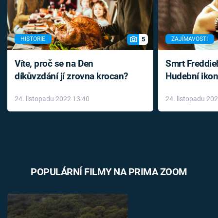
5
HISTORIE
ZAJÍMAVOSTI
Víte, proč se na Den
Smrt Freddie
díkůvzdání jí zrovna krocan?
Hudební ikon
až do konce 
24. listopadu 2022 13:40
24. listopadu 20
léky
POPULÁRNÍ FILMY NA PRIMA ZOOM