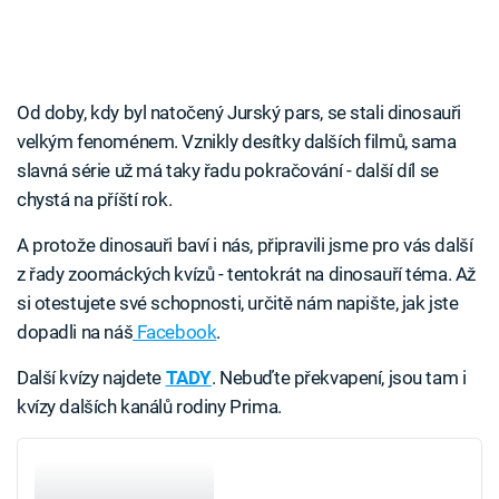
Od doby, kdy byl natočený Jurský pars, se stali dinosauři
velkým fenoménem. Vznikly desítky dalších filmů, sama
slavná série už má taky řadu pokračování - další díl se
chystá na příští rok.
A protože dinosauři baví i nás, připravili jsme pro vás další
z řady zoomáckých kvízů - tentokrát na dinosauří téma. Až
si otestujete své schopnosti, určitě nám napište, jak jste
dopadli na náš
Facebook
.
Další kvízy najdete
TADY
. Nebuďte překvapení, jsou tam i
kvízy dalších kanálů rodiny Prima.