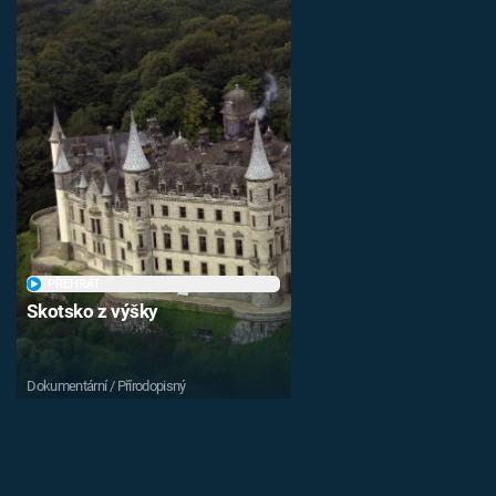
PŘEHRÁT
Skotsko z výšky
Dokumentární / Přírodopisný