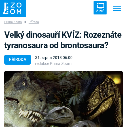
ŽIVĚ
Prima Zoom
■
Příroda
Trendy:
ZRÁDCI
UFO
DRUHÁ SVĚTOVÁ VÁLKA
Velký dinosauří KVÍZ: Rozeznáte
ZÁHADY
VETŘELCI DÁVNOVĚKU
tyranosaura od brontosaura?
31. srpna 2013 06:00
PŘÍRODA
redakce Prima Zoom
Témata
Témata
Pořady
TV Program