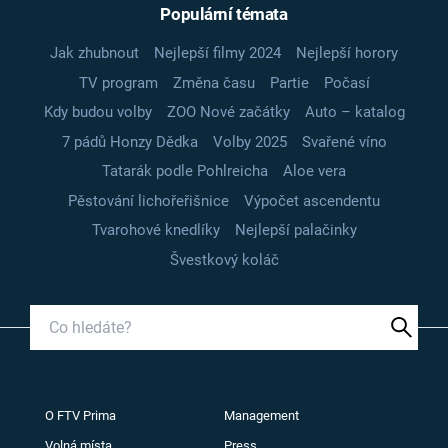
Populární témata
Jak zhubnout
Nejlepší filmy 2024
Nejlepší horory
TV program
Změna času
Partie
Počasí
Kdy budou volby
ZOO Nové začátky
Auto – katalog
7 pádů Honzy Dědka
Volby 2025
Svařené víno
Tatarák podle Pohlreicha
Aloe vera
Pěstování lichořeřišnice
Výpočet ascendentu
Tvarohové knedlíky
Nejlepší palačinky
Švestkový koláč
O FTV Prima
Management
Volná místa
Press