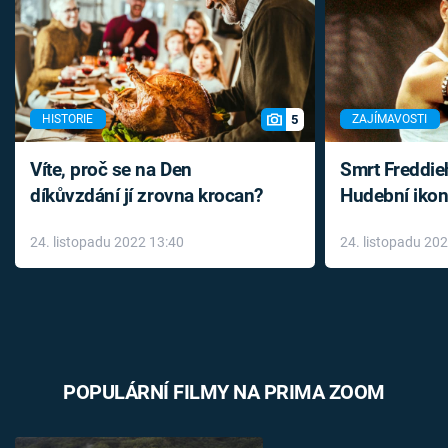
5
HISTORIE
ZAJÍMAVOSTI
Víte, proč se na Den
Smrt Freddie
díkůvzdání jí zrovna krocan?
Hudební ikon
až do konce 
24. listopadu 2022 13:40
24. listopadu 20
léky
POPULÁRNÍ FILMY NA PRIMA ZOOM