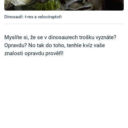
Časopis
Dinosauři: t-rex a velociraptoři
Sledujte prima+
Přihlášení
Myslíte si, že se v dinosaurech trošku vyznáte?
Opravdu? No tak do toho, tenhle kvíz vaše
znalosti opravdu prověří!
Sledujte nás