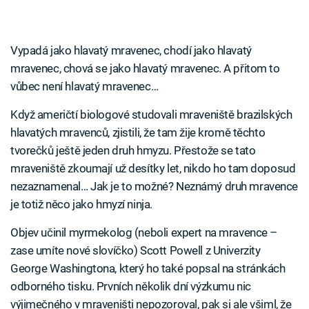
Vypadá jako hlavatý mravenec, chodí jako hlavatý
mravenec, chová se jako hlavatý mravenec. A přitom to
vůbec není hlavatý mravenec…
Když američtí biologové studovali mraveniště brazilských
hlavatých mravenců, zjistili, že tam žije kromě těchto
tvorečků ještě jeden druh hmyzu. Přestože se tato
mraveniště zkoumají už desítky let, nikdo ho tam doposud
nezaznamenal… Jak je to možné? Neznámý druh mravence
je totiž něco jako hmyzí ninja.
Objev učinil myrmekolog (neboli expert na mravence –
zase umíte nové slovíčko) Scott Powell z Univerzity
George Washingtona, který ho také popsal na stránkách
odborného tisku. Prvních několik dní výzkumu nic
výjimečného v mraveništi nepozoroval, pak si ale všiml, že