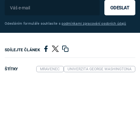
ODESLAT
Odesláním formuláře souhlasíte s
podmínkami zpracování osobních údajů
SDÍLEJTE ČLÁNEK
ŠTÍTKY
MRAVENEC
UNIVERZITA GEORGE WASHINGTONA