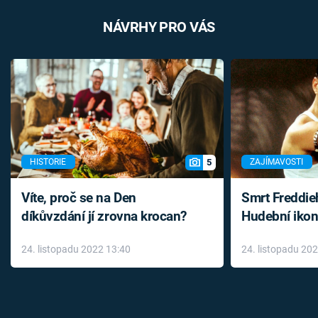
NÁVRHY PRO VÁS
5
HISTORIE
ZAJÍMAVOSTI
Víte, proč se na Den
Smrt Freddie
díkůvzdání jí zrovna krocan?
Hudební ikon
až do konce 
24. listopadu 2022 13:40
24. listopadu 20
léky