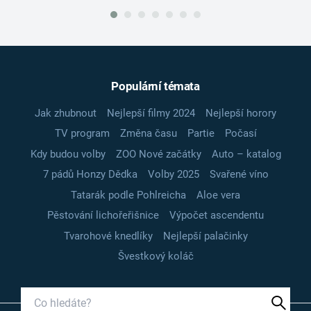
Populární témata
Jak zhubnout
Nejlepší filmy 2024
Nejlepší horory
TV program
Změna času
Partie
Počasí
Kdy budou volby
ZOO Nové začátky
Auto – katalog
7 pádů Honzy Dědka
Volby 2025
Svařené víno
Tatarák podle Pohlreicha
Aloe vera
Pěstování lichořeřišnice
Výpočet ascendentu
Tvarohové knedlíky
Nejlepší palačinky
Švestkový koláč