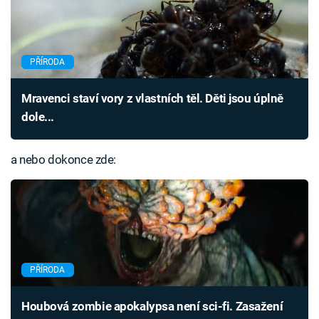
PŘÍRODA
Mravenci staví vory z vlastních těl. Děti jsou úplně
dole...
a nebo dokonce zde:
PŘÍRODA
Houbová zombie apokalypsa není sci-fi. Zasažení