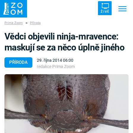
ŽIVĚ
Prima Zoom
■
Příroda
Trendy:
ZRÁDCI
UFO
DRUHÁ SVĚTOVÁ VÁLKA
Vědci objevili ninja-mravence:
ZÁHADY
VETŘELCI DÁVNOVĚKU
maskují se za něco úplně jiného
29. října 2014 06:00
PŘÍRODA
redakce Prima Zoom
Témata
Témata
Pořady
TV Program