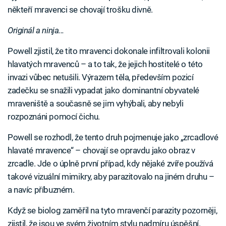
někteří mravenci se chovají trošku divně.
Originál a ninja...
Powell zjistil, že tito mravenci dokonale infiltrovali kolonii
hlavatých mravenců – a to tak, že jejich hostitelé o této
invazi vůbec netušili. Výrazem těla, především pozicí
zadečku se snažili vypadat jako dominantní obyvatelé
mraveniště a současně se jim vyhýbali, aby nebyli
rozpoznáni pomocí čichu.
Powell se rozhodl, že tento druh pojmenuje jako „zrcadlové
hlavaté mravence“ – chovají se opravdu jako obraz v
zrcadle. Jde o úplně první případ, kdy nějaké zvíře používá
takové vizuální mimikry, aby parazitovalo na jiném druhu –
a navíc příbuzném.
Když se biolog zaměřil na tyto mravenčí parazity pozorněji,
zjistil, že jsou ve svém životním stylu nadmíru úspěšní.