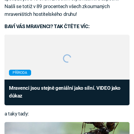
Našli se totiž v 89 procentech všech zkoumaných
mraveništích hostitelského druhu!
BAVÍ VÁS MRAVENCI? TAK ČTĚTE VÍC:
PŘÍRODA
Mravenci jsou stejně geniální jako silní. VIDEO jako
důkaz
a taky tady: