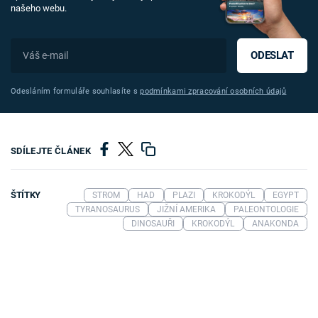
našeho webu.
ODESLAT
Odesláním formuláře souhlasíte s
podmínkami zpracování osobních údajů
SDÍLEJTE ČLÁNEK
ŠTÍTKY
STROM
HAD
PLAZI
KROKODÝL
EGYPT
TYRANOSAURUS
JIŽNÍ AMERIKA
PALEONTOLOGIE
DINOSAUŘI
KROKODÝL
ANAKONDA