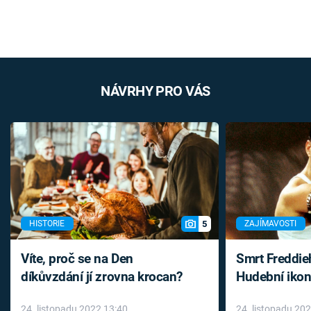
NÁVRHY PRO VÁS
5
HISTORIE
ZAJÍMAVOSTI
Víte, proč se na Den
Smrt Freddie
díkůvzdání jí zrovna krocan?
Hudební ikon
až do konce 
24. listopadu 2022 13:40
24. listopadu 20