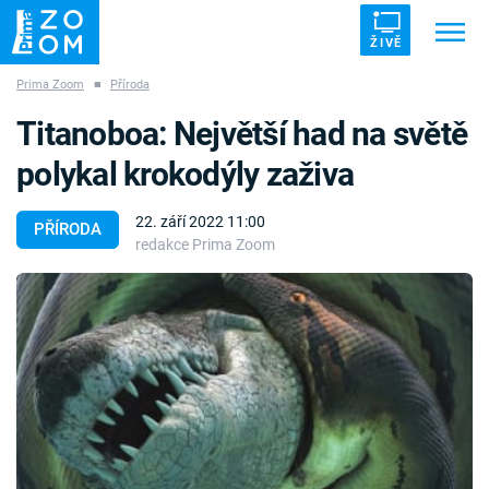
ŽIVĚ
Prima Zoom
■
Příroda
Trendy:
ZRÁDCI
UFO
DRUHÁ SVĚTOVÁ VÁLKA
Titanoboa: Největší had na světě
ZÁHADY
VETŘELCI DÁVNOVĚKU
polykal krokodýly zaživa
22. září 2022 11:00
PŘÍRODA
redakce Prima Zoom
Témata
Témata
Pořady
TV Program