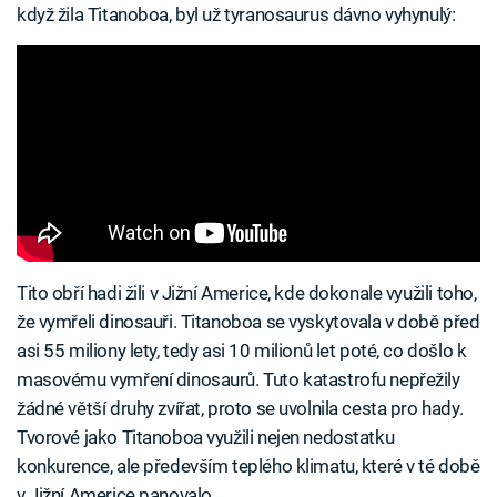
když žila Titanoboa, byl už tyranosaurus dávno vyhynulý:
Tito obří hadi žili v Jižní Americe, kde dokonale využili toho,
že vymřeli dinosauři. Titanoboa se vyskytovala v době před
asi 55 miliony lety, tedy asi 10 milionů let poté, co došlo k
masovému vymření dinosaurů. Tuto katastrofu nepřežily
žádné větší druhy zvířat, proto se uvolnila cesta pro hady.
Tvorové jako Titanoboa využili nejen nedostatku
konkurence, ale především teplého klimatu, které v té době
v Jižní Americe panovalo.