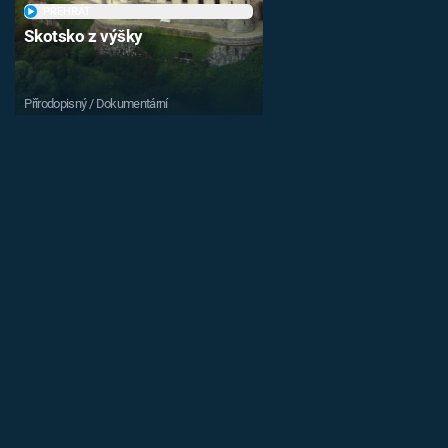
PŘEHRÁT
Skotsko z výšky
Přírodopisný / Dokumentární