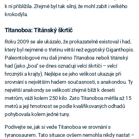
k ní přiblížila. Zřejmě byl tak silný, že mohl zabít i velkého
krokodýla.
Titanoboa: Titánský škrtič
Roku 2009 se ale ukázalo, že prokazatelně existoval i had,
který byl nejméně o třetinu větší než egyptský Giganthopis.
Paleontologové mu dali jméno
Titanoboa
neboli titánský
had (jako „boa“ se dnes označují velcí škrtiči – velcí
hroznýši a krajty). Nejlépe se jeho velikost ukazuje při
srovnání s největším hadem současnosti, s anakondou. Ty
největší anakondy se velikostí zřejmě blíží k deseti
metrům, váží kolem 250 kilo. Zato Titanoboa měřila až 15
metrů a její hmotnost se podle kvalifikovaných odhadů
pohybovala kolem jedné tuny.
Podívejte se, jak si vede Titanoboa ve srovnání s
tyranosaurem. Tato situace ovšem nemohla nikdy nastat –