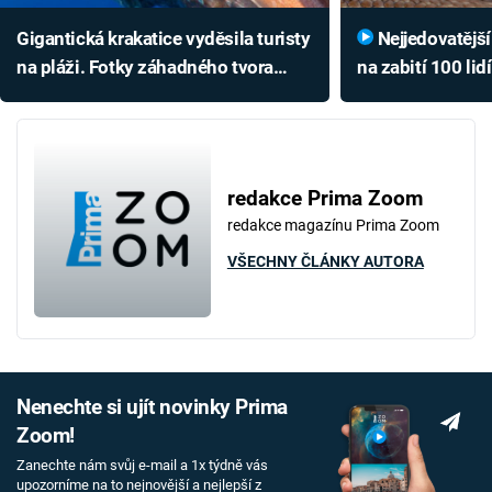
Gigantická krakatice vyděsila turisty
Nejjedovatější had světa má jedu
na pláži. Fotky záhadného tvora
na zabití 100 lidí
ukazují, co se mu stalo
agresivně útočí
redakce Prima Zoom
redakce magazínu Prima Zoom
VŠECHNY ČLÁNKY AUTORA
Nenechte si ujít novinky Prima
Zoom!
Zanechte nám svůj e-mail a 1x týdně vás
upozorníme na to nejnovější a nejlepší z