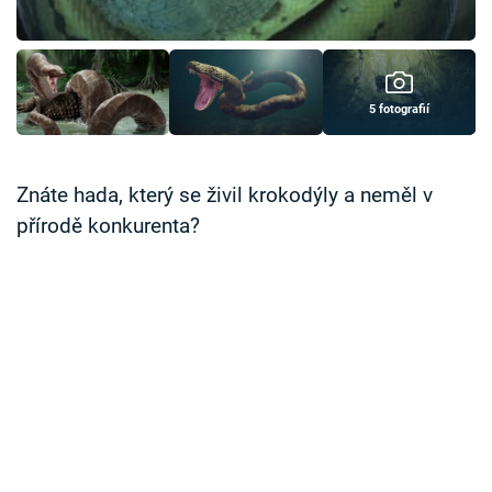
Časopis
Sledujte prima+
5 fotografií
Přihlášení
Znáte hada, který se živil krokodýly a neměl v
přírodě konkurenta?
Sledujte nás