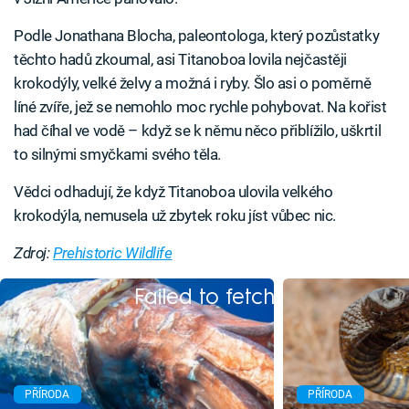
Podle Jonathana Blocha, paleontologa, který pozůstatky
těchto hadů zkoumal, asi Titanoboa lovila nejčastěji
krokodýly, velké želvy a možná i ryby. Šlo asi o poměrně
líné zvíře, jež se nemohlo moc rychle pohybovat. Na kořist
had číhal ve vodě – když se k němu něco přiblížilo, uškrtil
to silnými smyčkami svého těla.
Vědci odhadují, že když Titanoboa ulovila velkého
krokodýla, nemusela už zbytek roku jíst vůbec nic.
Zdroj:
Prehistoric Wildlife
Failed to fetch
PŘÍRODA
PŘÍRODA