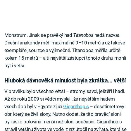
Monstrum. Jinak se pravěký had
Titanoboa
nedá nazvat.
Dnešní anakondy měří maximálně 9–10 metrů a už takové
exempláře jsou zcela výjimečné. Titanoboa měřila určitě
kolem 15 metrů – a ti největší zástupci tohoto druhu mohli
být i větší.
Hluboká dávnověká minulost byla zkrátka... větší
V pravěku bylo všechno větší – stromy, savci, ještěři i hadi.
Až do roku 2009 si vědci mysleli, že největším hadem
všech dob byl v Egyptě žijící
Giganthopis
– desetimetrový
obr, který se živil slony. Nutno dodat, že tito pravěcí sloni
byli asi o polovinu menší než sloni současní. Giganthopis
strávil většinu života ve vodě, z níž útočil na zvířata, která se