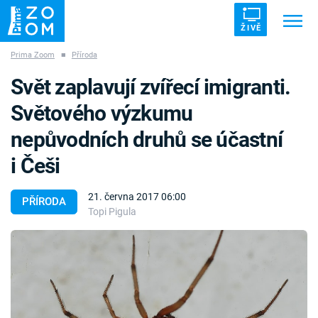
ŽIVĚ
Prima Zoom
■
Příroda
Trendy:
ZRÁDCI
UFO
DRUHÁ SVĚTOVÁ VÁLKA
Svět zaplavují zvířecí imigranti.
ZÁHADY
VETŘELCI DÁVNOVĚKU
Světového výzkumu
nepůvodních druhů se účastní
i Češi
Témata
21. června 2017 06:00
PŘÍRODA
Topi Pigula
Témata
Pořady
TV Program