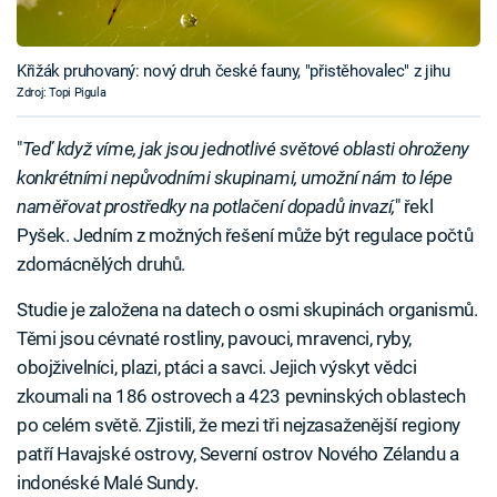
Křižák pruhovaný: nový druh české fauny, "přistěhovalec" z jihu
Zdroj: Topi Pigula
"
Teď když víme, jak jsou jednotlivé světové oblasti ohroženy
konkrétními nepůvodními skupinami, umožní nám to lépe
naměřovat prostředky na potlačení dopadů invazí,
" řekl
Pyšek. Jedním z možných řešení může být regulace počtů
zdomácnělých druhů.
Studie je založena na datech o osmi skupinách organismů.
Těmi jsou cévnaté rostliny, pavouci, mravenci, ryby,
obojživelníci, plazi, ptáci a savci. Jejich výskyt vědci
zkoumali na 186 ostrovech a 423 pevninských oblastech
po celém světě. Zjistili, že mezi tři nejzasaženější regiony
patří Havajské ostrovy, Severní ostrov Nového Zélandu a
indonéské Malé Sundy.