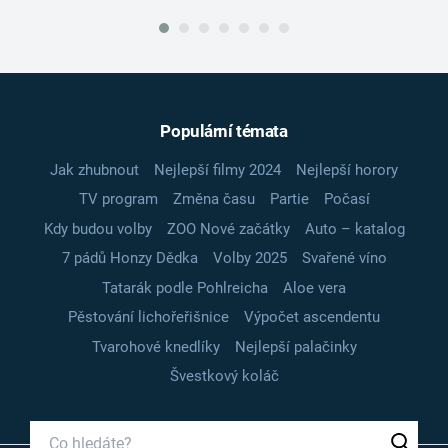
Populární témata
Jak zhubnout
Nejlepší filmy 2024
Nejlepší horory
TV program
Změna času
Partie
Počasí
Kdy budou volby
ZOO Nové začátky
Auto – katalog
7 pádů Honzy Dědka
Volby 2025
Svařené víno
Tatarák podle Pohlreicha
Aloe vera
Pěstování lichořeřišnice
Výpočet ascendentu
Tvarohové knedlíky
Nejlepší palačinky
Švestkový koláč