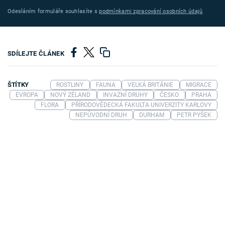
Odesláním formuláře souhlasíte s
podmínkami zpracování osobních údajů
SDÍLEJTE ČLÁNEK
ŠTÍTKY
ROSTLINY
FAUNA
VELKÁ BRITÁNIE
MIGRACE
EVROPA
NOVÝ ZÉLAND
INVAZNÍ DRUHY
ČESKO
PRAHA
FLORA
PŘÍRODOVĚDECKÁ FAKULTA UNIVERZITY KARLOVY
NEPŮVODNÍ DRUH
DURHAM
PETR PYŠEK