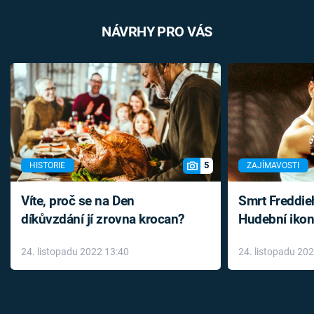
NÁVRHY PRO VÁS
5
HISTORIE
ZAJÍMAVOSTI
Víte, proč se na Den
Smrt Freddie
díkůvzdání jí zrovna krocan?
Hudební ikon
až do konce 
24. listopadu 2022 13:40
24. listopadu 20
léky