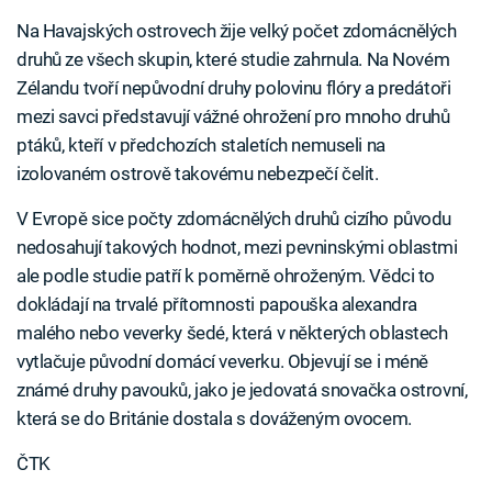
Na Havajských ostrovech žije velký počet zdomácnělých
druhů ze všech skupin, které studie zahrnula. Na Novém
Zélandu tvoří nepůvodní druhy polovinu flóry a predátoři
mezi savci představují vážné ohrožení pro mnoho druhů
ptáků, kteří v předchozích staletích nemuseli na
izolovaném ostrově takovému nebezpečí čelit.
V Evropě sice počty zdomácnělých druhů cizího původu
nedosahují takových hodnot, mezi pevninskými oblastmi
ale podle studie patří k poměrně ohroženým. Vědci to
dokládají na trvalé přítomnosti papouška alexandra
malého nebo veverky šedé, která v některých oblastech
vytlačuje původní domácí veverku. Objevují se i méně
známé druhy pavouků, jako je jedovatá snovačka ostrovní,
která se do Británie dostala s dováženým ovocem.
ČTK