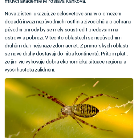
mluvčí akademie Miroslava Kaňková.
Nová zjištění ukazují, že celosvětové snahy o omezení
dopadů invazí nepůvodních rostlin a živočichů a o ochranu
původní přírody by se měly soustředit především na
ostrovy a pobřeží. V těchto oblastech se nepůvodním
druhům daří nejsnáze zdomácnět. Z přímořských oblastí
se nové druhy dostávají do nitra kontinentů. Přitom platí,
že jim víc vyhovuje dobrá ekonomická situace regionu a
vyšší hustota zalidnění.