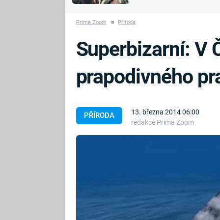
MARIE TEREZIE
vyhynuli
ADOLF HITLER
NAPOLEON
Prima Zoom
■
Příroda
BONAPARTE
ATENTÁT NA
Superbizarní: V Č
REINHARDA
BRITSKÁ
HEYDRICHA
KRÁLOVSKÁ
prapodivného pr
RODINA
PRVNÍ SVĚTOVÁ
VÁLKA
13. března 2014 06:00
PŘÍRODA
redakce Prima Zoom