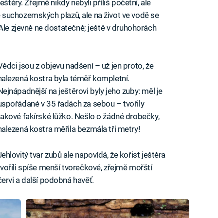
štěry. Zřejmě nikdy nebyli příliš početní, ale
 ze suchozemských plazů, ale na život ve vodě se
Ale zjevně ne dostatečně; ještě v druhohorách
Vědci jsou z objevu nadšení – už jen proto, že
nalezená kostra byla téměř kompletní.
Nejnápadnější na ještěrovi byly jeho zuby: měl je
uspořádané v 35 řadách za sebou – tvořily
takové fakírské lůžko. Nešlo o žádné drobečky,
nalezená kostra měřila bezmála tři metry!
Jehlovitý tvar zubů ale napovídá, že kořist ještěra
tvořili spíše menší tvorečkové, zřejmě mořští
červi a další podobná havěť.