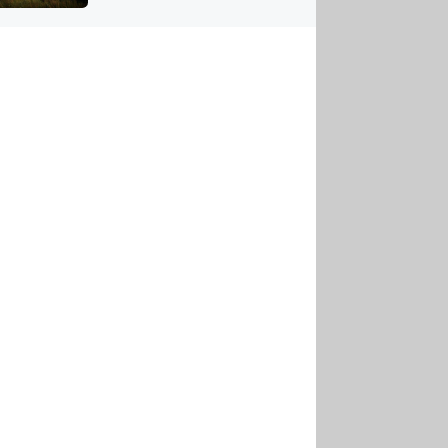
US
tornádem
RSUS
ZE A