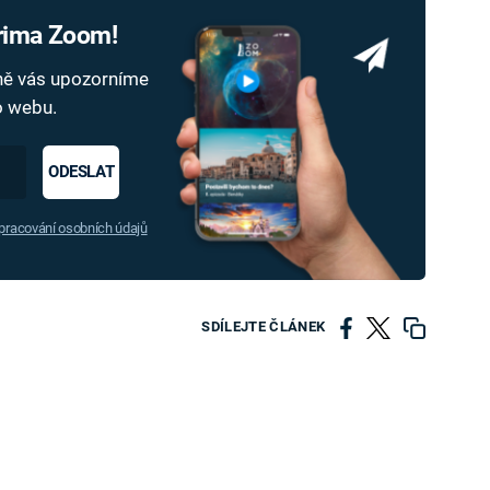
Prima Zoom!
dně vás upozorníme
ho webu.
ODESLAT
racování osobních údajů
SDÍLEJTE ČLÁNEK