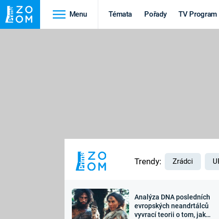
Menu
Témata
Pořady
TV Program
Cestování
Historie
HRADY A ZÁMKY
VIKINGOVÉ
HEDVÁBNÁ STEZKA
EPIDEMIE A
PANDEMIE
PŘÍRODA
STAROVĚKÝ EGYPT
Trendy:
Zrádci
U
Analýza DNA posledních
Druhá
Výročí
evropských neandrtálců
vyvrací teorii o tom, jak
světová válka