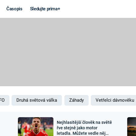
Časopis
Sledujte prima+
Věda a
Války
technika
STUDENÁ V
KORONAVIRUS
VÁLKA VE
VIETNAMU
VESMÍR
VÁLEČNÉ FI
MARS
SERIÁLY
FO
Druhá světová válka
Záhady
Vetřelci dávnověku
Nejhlasitější člověk na světě
Záhady a
Zajímav
řve stejně jako motor
letadla. Můžete vedle něj
konspirace