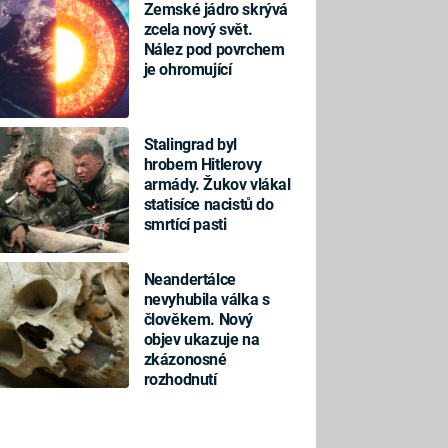
Zemské jádro skrývá
zcela nový svět.
Nález pod povrchem
je ohromující
Stalingrad byl
hrobem Hitlerovy
armády. Žukov vlákal
statisíce nacistů do
smrtící pasti
Neandertálce
nevyhubila válka s
člověkem. Nový
objev ukazuje na
zkázonosné
rozhodnutí