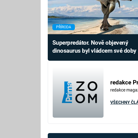
PŘÍRODA
Superpredátor. Nově objevený
dinosaurus byl vládcem své doby
redakce P
redakce maga
VŠECHNY ČL