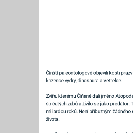
Čínští paleontologové objevili kosti praz
křížence vydry, dinosaura a Vetřelce.
Zvíře, kterému Číňané dali jméno Atopode
špičatých zubů a živilo se jako predátor. Tv
miliardou roků. Není příbuzným žádného s
života.