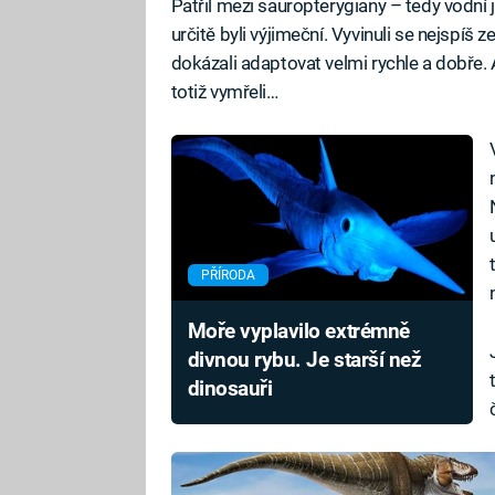
Patřil mezi sauropterygiany – tedy vodní je
určitě byli výjimeční. Vyvinuli se nejspíš
dokázali adaptovat velmi rychle a dobře. 
totiž vymřeli…
PŘÍRODA
Moře vyplavilo extrémně
divnou rybu. Je starší než
dinosauři