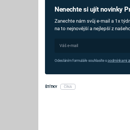
Nenechte si ujít novinky 
Zanechte nám svůj e-mail a 1x tý
na to nejnovější a nejlepší z naše
Odesláním formuláře souhlasíte s
podmínkami zp
ŠTÍTKY
ČÍNA