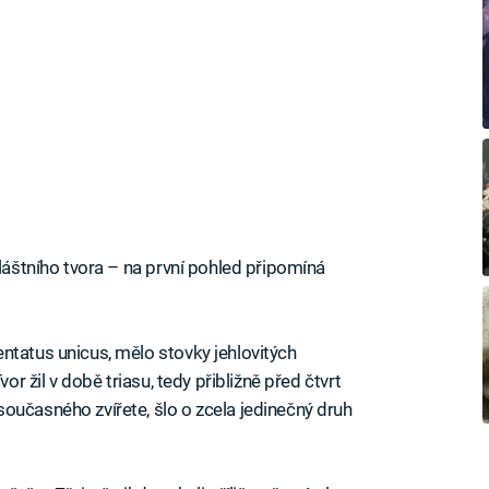
vláštního tvora – na první pohled připomíná
ntatus unicus, mělo stovky jehlovitých
or žil v době triasu, tedy přibližně před čtvrt
oučasného zvířete, šlo o zcela jedinečný druh