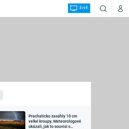
ŽIVĚ
Vyhledávání
Můj p
Prima+
ÁLKA
CNN Prima NEWS
Prima FRESH
Prima LIVING
LMY A
Prima Ženy
Prima LAJK
Prachaticko zasáhly 10 cm
osti
velké kroupy. Meteorologové
Sledujte nás
ukázali, jak to souvisí s