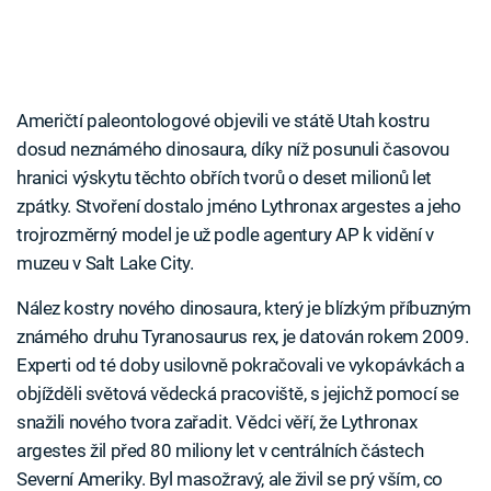
Američtí paleontologové objevili ve státě Utah kostru
dosud neznámého dinosaura, díky níž posunuli časovou
hranici výskytu těchto obřích tvorů o deset milionů let
zpátky. Stvoření dostalo jméno Lythronax argestes a jeho
trojrozměrný model je už podle agentury AP k vidění v
muzeu v Salt Lake City.
Nález kostry nového dinosaura, který je blízkým příbuzným
známého druhu Tyranosaurus rex, je datován rokem 2009.
Experti od té doby usilovně pokračovali ve vykopávkách a
objížděli světová vědecká pracoviště, s jejichž pomocí se
snažili nového tvora zařadit. Vědci věří, že Lythronax
argestes žil před 80 miliony let v centrálních částech
Severní Ameriky. Byl masožravý, ale živil se prý vším, co