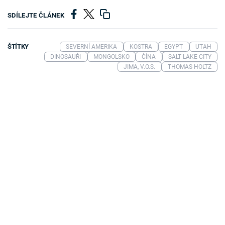
SDÍLEJTE ČLÁNEK
ŠTÍTKY
SEVERNÍ AMERIKA
KOSTRA
EGYPT
UTAH
DINOSAUŘI
MONGOLSKO
ČÍNA
SALT LAKE CITY
JIMA, V.O.S.
THOMAS HOLTZ