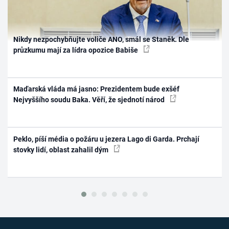
Nikdy nezpochybňujte voliče ANO, smál se Staněk. Dle
průzkumu mají za lídra opozice Babiše
Maďarská vláda má jasno: Prezidentem bude exšéf
Nejvyššího soudu Baka. Věří, že sjednotí národ
Peklo, píší média o požáru u jezera Lago di Garda. Prchají
stovky lidí, oblast zahalil dým