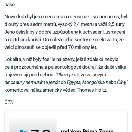
našel.
Nový druh byl jen o něco málo menší než Tyranosaurus, byl
dlouhý přes sedm metrů, vysoký 2,4 metru a vážil 2,5 tuny.
Jeho čelisti byly dobře uzpůsobeny k uchvácení, usmrcení
a roztrhání kořisti. Do nálezu jeho kostry se mělo za to, že
velcí dinosauři se objevili před 70 miliony let.
Lokalita, v níž byly fosilie nalezeny, ještě zdaleka nebyla
celá prozkoumána a paleontologové doufají, že další velké
objevy mají před sebou.
"Ukazuje se, že za novými
dinosaury nemusíme jezdit do Egypta, Mongolska nebo Číny,"
komentoval nález americký vědec Thomas Holtz.
ČTK
redakce Prima Zoom