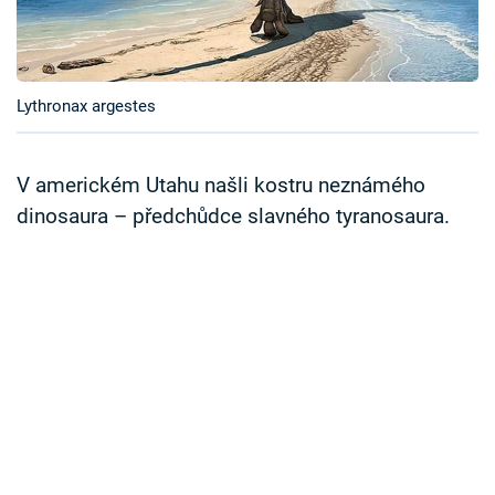
Časopis
Sledujte prima+
Lythronax argestes
Přihlášení
V americkém Utahu našli kostru neznámého
dinosaura – předchůdce slavného tyranosaura.
Sledujte nás