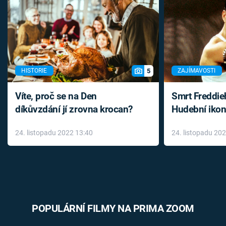
5
HISTORIE
ZAJÍMAVOSTI
Víte, proč se na Den
Smrt Freddie
díkůvzdání jí zrovna krocan?
Hudební ikon
až do konce 
24. listopadu 2022 13:40
24. listopadu 20
léky
POPULÁRNÍ FILMY NA PRIMA ZOOM