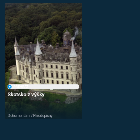
PŘEHRÁT
Skotsko z výšky
Dokumentární / Přírodopisný