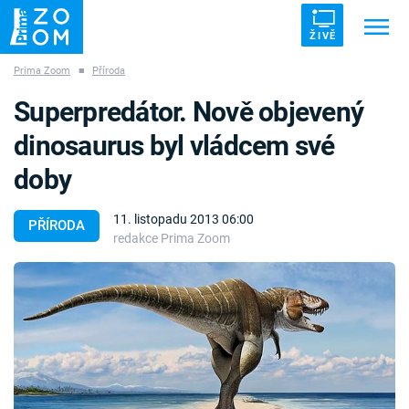
ŽIVĚ
Prima Zoom
■
Příroda
Trendy:
ZRÁDCI
UFO
DRUHÁ SVĚTOVÁ VÁLKA
Superpredátor. Nově objevený
ZÁHADY
VETŘELCI DÁVNOVĚKU
dinosaurus byl vládcem své
doby
11. listopadu 2013 06:00
PŘÍRODA
redakce Prima Zoom
Témata
Témata
Pořady
TV Program