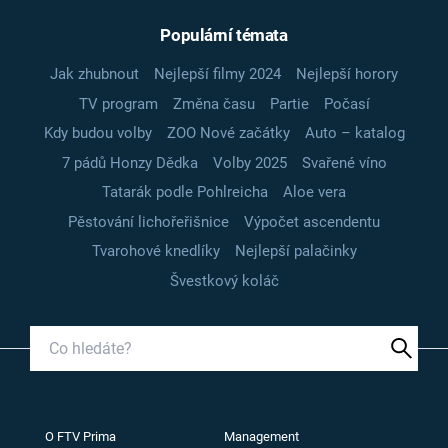
Populární témata
Jak zhubnout
Nejlepší filmy 2024
Nejlepší horory
TV program
Změna času
Partie
Počasí
Kdy budou volby
ZOO Nové začátky
Auto – katalog
7 pádů Honzy Dědka
Volby 2025
Svařené víno
Tatarák podle Pohlreicha
Aloe vera
Pěstování lichořeřišnice
Výpočet ascendentu
Tvarohové knedlíky
Nejlepší palačinky
Švestkový koláč
O FTV Prima
Management