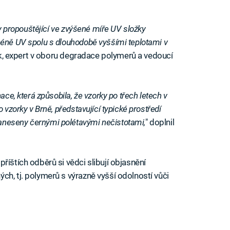
ry propouštějící ve zvýšené míře UV složky
éně UV spolu s dlouhodobě vyššími teplotami v
ek, expert v oboru degradace polymerů a vedoucí
ace, která způsobila, že vzorky po třech letech v
 vzorky v Brně, představující typické prostředí
neseny černými polétavými nečistotami,
" doplnil
říštích odběrů si vědci slibují objasnění
h, tj. polymerů s výrazně vyšší odolností vůči