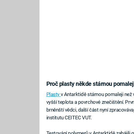
Proč plasty někde stárnou pomalej
Plasty
v Antarktidě stárnou pomaleji než v
vyšší teplota a povrchové znečištění. Pr
brněnští vědci, další část nyní zpracováva
institutu CEITEC VUT.
Testování polymerů v Antarktidě zahájili o