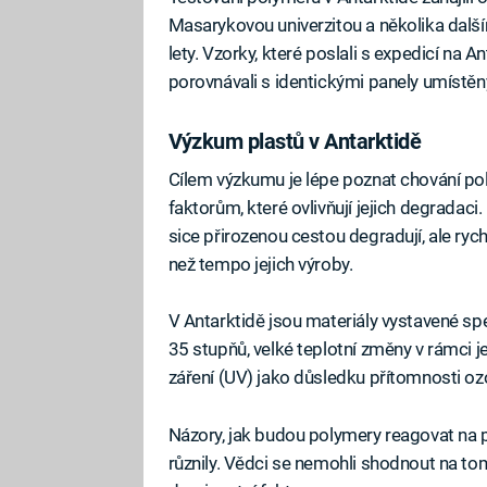
Masarykovou univerzitou a několika další
lety. Vzorky, které poslali s expedicí na 
porovnávali s identickými panely umístěn
Výzkum plastů v Antarktidě
Cílem výzkumu je lépe poznat chování p
faktorům, které ovlivňují jejich degradaci.
sice přirozenou cestou degradují, ale ryc
než tempo jejich výroby.
V Antarktidě jsou materiály vystavené s
35 stupňů, velké teplotní změny v rámci j
záření (UV) jako důsledku přítomnosti oz
Názory, jak budou polymery reagovat na 
různily. Vědci se nemohli shodnout na tom