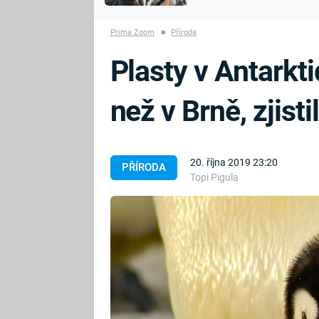
MARIE TEREZIE
vyhynuli
ADOLF HITLER
NAPOLEON
Prima Zoom
■
Příroda
BONAPARTE
ATENTÁT NA
Plasty v Antarkt
REINHARDA
BRITSKÁ
HEYDRICHA
KRÁLOVSKÁ
než v Brně, zjisti
RODINA
PRVNÍ SVĚTOVÁ
VÁLKA
20. října 2019 23:20
PŘÍRODA
Topi Pigula