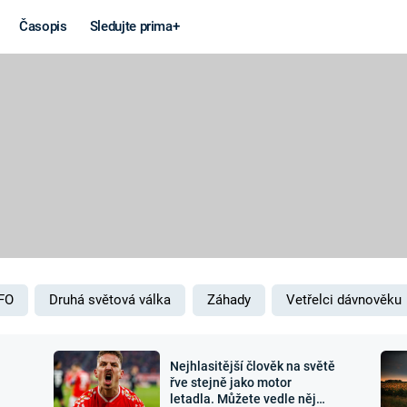
Časopis
Sledujte prima+
Věda a
Války
technika
STUDENÁ V
KORONAVIRUS
VÁLKA VE
VIETNAMU
VESMÍR
VÁLEČNÉ FI
MARS
SERIÁLY
FO
Druhá světová válka
Záhady
Vetřelci dávnověku
Nejhlasitější člověk na světě
Záhady a
Zajímav
řve stejně jako motor
letadla. Můžete vedle něj
konspirace