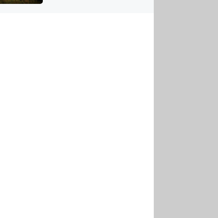
US
tornádem
RSUS
ZE A