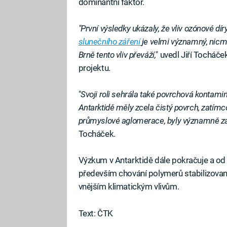
dominantní faktor.
"První výsledky ukázaly, že vliv ozónové dí
slunečního záření
je velmi významný, nicm
Brně tento vliv převáží,
" uvedl Jiří Tocháč
projektu.
"
Svoji roli sehrála také povrchová kontamin
Antarktidě měly zcela čistý povrch, zatímco
průmyslové aglomerace, byly významně za
Tocháček.
Výzkum v Antarktidě dále pokračuje a od p
především chování polymerů stabilizovanýc
vnějším klimatickým vlivům.
Text: ČTK