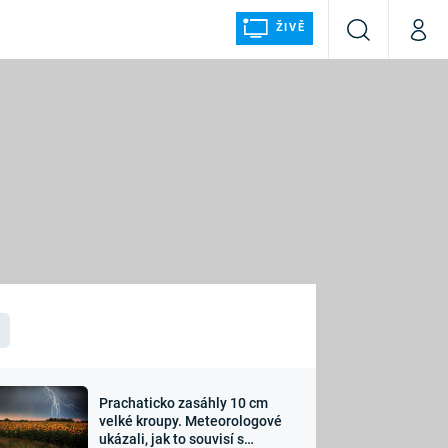
ŽIVĚ
Vyhledávání
Můj p
Prima+
ÁLKA
CNN Prima NEWS
Prima FRESH
Prima LIVING
LMY A
Prima Ženy
Prima LAJK
Prachaticko zasáhly 10 cm
osti
velké kroupy. Meteorologové
Sledujte nás
ukázali, jak to souvisí s