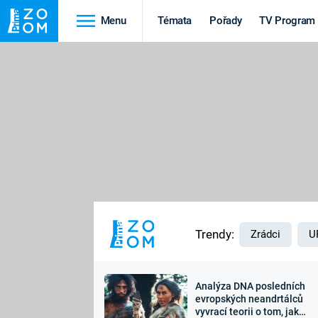
Menu
Témata
Pořady
TV Program
Cestování
Historie
HRADY A ZÁMKY
VIKINGOVÉ
HEDVÁBNÁ STEZKA
EPIDEMIE A
PANDEMIE
PŘÍRODA
STAROVĚKÝ EGYPT
Trendy:
Zrádci
U
Analýza DNA posledních
Druhá
Výročí
evropských neandrtálců
vyvrací teorii o tom, jak
světová válka