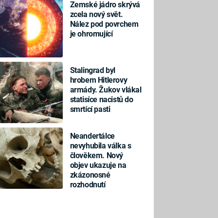
Zemské jádro skrývá
zcela nový svět.
Nález pod povrchem
je ohromující
Stalingrad byl
hrobem Hitlerovy
armády. Žukov vlákal
statisíce nacistů do
smrtící pasti
Neandertálce
nevyhubila válka s
člověkem. Nový
objev ukazuje na
zkázonosné
rozhodnutí