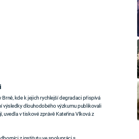
i
 Brně, kde k jejich rychlejší degradaci přispívá
vní výsledky dlouhodobého výzkumu publikovali
jí, uvedla v tiskové zprávě Kateřina Vlková z
dborníci z institutu ve spolupráci s