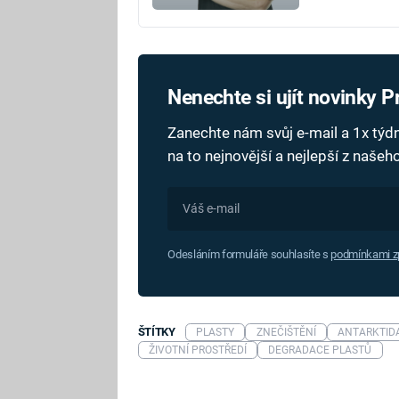
Nenechte si ujít novinky 
Zanechte nám svůj e-mail a 1x tý
na to nejnovější a nejlepší z naše
Odesláním formuláře souhlasíte s
podmínkami zp
ŠTÍTKY
PLASTY
ZNEČIŠTĚNÍ
ANTARKTID
ŽIVOTNÍ PROSTŘEDÍ
DEGRADACE PLASTŮ