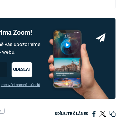
Prima Zoom!
dně vás upozorníme
ho webu.
ODESLAT
racování osobních údajů
A
SDÍLEJTE ČLÁNEK