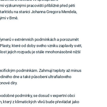
mi výzkumnými pracovišti přibližně před pěti
Antarktidu na stanici Johanna Gregora Mendela,
ými v Brně.
olymerů v extrémních podmínkách a porozumět
 Plasty, které od doby svého vzniku zaplavily svět,
hlost jejich rozpadu je stále mnohonásobně nižší
pecifickým podmínkám. Zahrnují teploty až minus
ediného dne a také působení ultrafialového
onové díry.
podobné podmínky, se dosud v expertní obci
, který z klimatických vlivů bude převládat jako