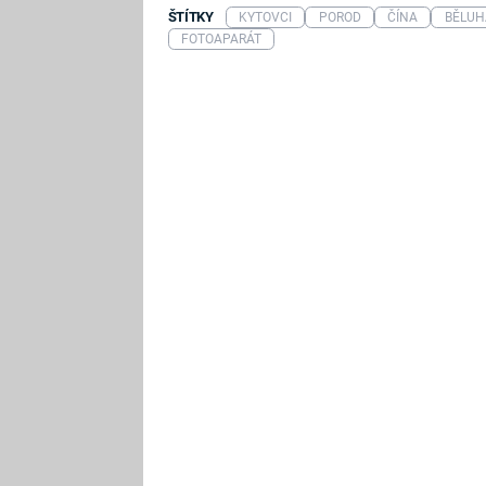
ŠTÍTKY
KYTOVCI
POROD
ČÍNA
BĚLUH
FOTOAPARÁT