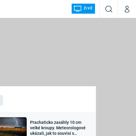
ŽIVĚ
Vyhledávání
Můj p
Prima+
ÁLKA
CNN Prima NEWS
Prima FRESH
Prima LIVING
LMY A
Prima Ženy
Prima LAJK
Prachaticko zasáhly 10 cm
osti
velké kroupy. Meteorologové
Sledujte nás
ukázali, jak to souvisí s