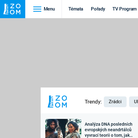
Menu
Témata
Pořady
TV Program
Cestování
Historie
HRADY A ZÁMKY
VIKINGOVÉ
HEDVÁBNÁ STEZKA
EPIDEMIE A
PANDEMIE
PŘÍRODA
STAROVĚKÝ EGYPT
Trendy:
Zrádci
U
Analýza DNA posledních
Druhá
Výročí
evropských neandrtálců
vyvrací teorii o tom, jak
světová válka