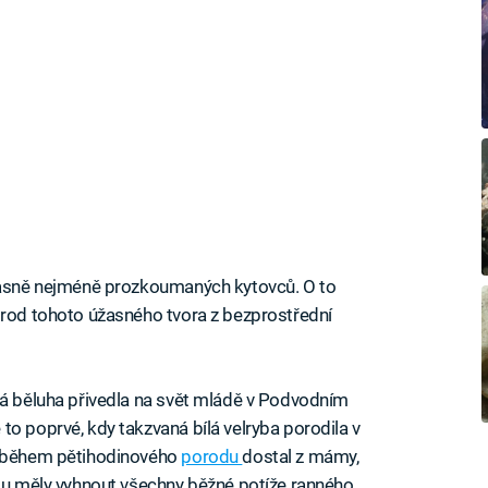
učasně nejméně prozkoumaných kytovců. O to
orod tohoto úžasného tvora z bezprostřední
tá běluha přivedla na svět mládě v Podvodním
to poprvé, kdy takzvaná bílá velryba porodila v
se během pětihodinového
porodu
dostal z mámy,
 mu měly vyhnout všechny běžné potíže ranného