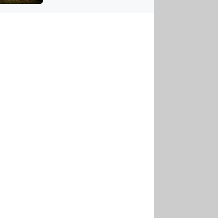
US
tornádem
RSUS
ZE A