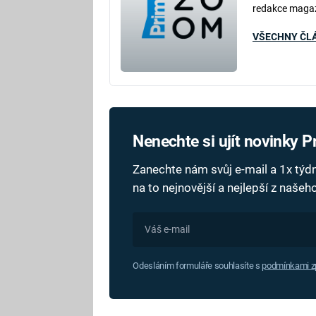
redakce maga
VŠECHNY ČL
Nenechte si ujít novinky 
Zanechte nám svůj e-mail a 1x tý
na to nejnovější a nejlepší z naše
Odesláním formuláře souhlasíte s
podmínkami zp