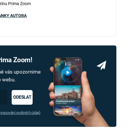
zínu Prima Zoom
ÁNKY AUTORA
Prima Zoom!
dně vás upozorníme
ho webu.
ODESLAT
racování osobních údajů