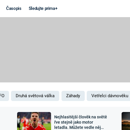
Časopis
Sledujte prima+
Věda a
Války
technika
STUDENÁ V
KORONAVIRUS
VÁLKA VE
VIETNAMU
VESMÍR
VÁLEČNÉ FI
MARS
SERIÁLY
FO
Druhá světová válka
Záhady
Vetřelci dávnověku
Nejhlasitější člověk na světě
Záhady a
Zajímav
řve stejně jako motor
letadla. Můžete vedle něj
konspirace