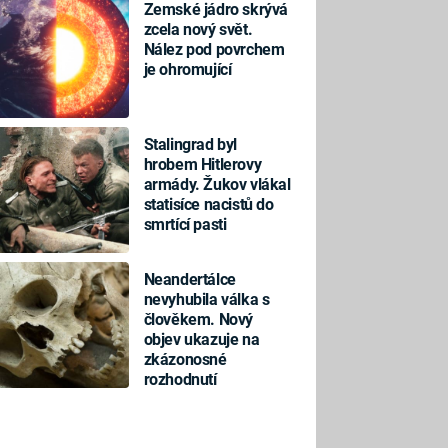
Zemské jádro skrývá
zcela nový svět.
Nález pod povrchem
je ohromující
Stalingrad byl
hrobem Hitlerovy
armády. Žukov vlákal
statisíce nacistů do
smrtící pasti
Neandertálce
nevyhubila válka s
člověkem. Nový
objev ukazuje na
zkázonosné
rozhodnutí