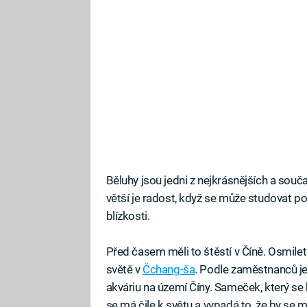
Běluhy jsou jedni z nejkrásnějších a so
větší je radost, když se může studovat p
blízkosti.
Před časem měli to štěstí v Číně. Osmile
světě v
Čchang-ša
. Podle zaměstnanců je 
akváriu na území Číny. Sameček, který 
se má čile k světu a vypadá to, že by se