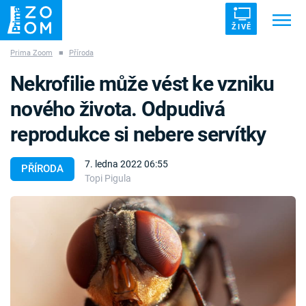
ŽIVĚ
Prima Zoom
■
Příroda
Trendy:
ZRÁDCI
UFO
DRUHÁ SVĚTOVÁ VÁLKA
Nekrofilie může vést ke vzniku
ZÁHADY
VETŘELCI DÁVNOVĚKU
nového života. Odpudivá
reprodukce si nebere servítky
7. ledna 2022 06:55
PŘÍRODA
Topi Pigula
Témata
Témata
Pořady
TV Program