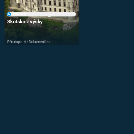
PŘEHRÁT
Skotsko z výšky
Přírodopisný / Dokumentární