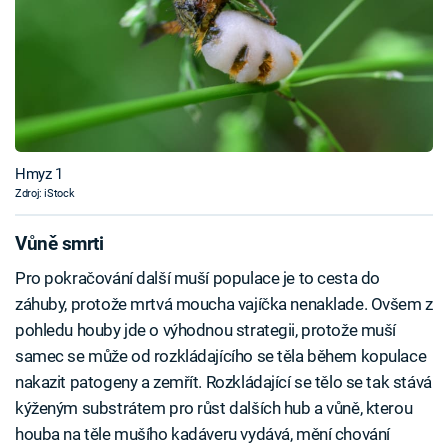
Hmyz 1
Zdroj: iStock
Vůně smrti
Pro pokračování další muší populace je to cesta do
záhuby, protože mrtvá moucha vajíčka nenaklade. Ovšem z
pohledu houby jde o výhodnou strategii, protože muší
samec se může od rozkládajícího se těla během kopulace
nakazit patogeny a zemřít. Rozkládající se tělo se tak stává
kýženým substrátem pro růst dalších hub a vůně, kterou
houba na těle mušího kadáveru vydává, mění chování