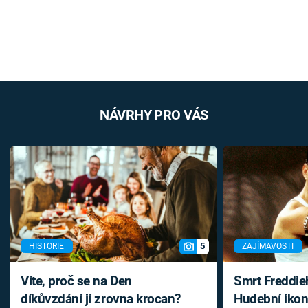
NÁVRHY PRO VÁS
5
HISTORIE
ZAJÍMAVOSTI
Víte, proč se na Den
Smrt Freddie
díkůvzdání jí zrovna krocan?
Hudební ikon