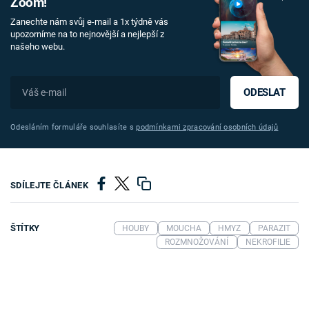
Zoom!
Zanechte nám svůj e-mail a 1x týdně vás
upozorníme na to nejnovější a nejlepší z
našeho webu.
ODESLAT
Odesláním formuláře souhlasíte s
podmínkami zpracování osobních údajů
SDÍLEJTE ČLÁNEK
ŠTÍTKY
HOUBY
MOUCHA
HMYZ
PARAZIT
ROZMNOŽOVÁNÍ
NEKROFILIE