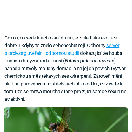
Cokoli, co vede k uchování druhu, je z hlediska evoluce
dobré. I kdyby to znělo sebenechutněji. Odborný
server
biorxiv.org uveřejnil odbornou studii
dokazující, že houba
jménem hmyzomorka muší (
Entomophthora muscae
)
napadá mrtvoly mouchy domácí a na jejich povrchu vytváří
chemickou směs těkavých seskviterpenů. Zároveň mění
hladinu přirozených hostitelských uhlovodíků, což vede k
tomu, že se mrtvá moucha stane pro žijící samce sexuálně
atraktivní.