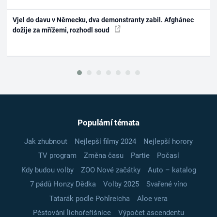
Vjel do davu v Německu, dva demonstranty zabil. Afghánec
dožije za mřížemi, rozhodl soud
Populární témata
Jak zhubnout
Nejlepší filmy 2024
Nejlepší horory
TV program
Změna času
Partie
Počasí
Kdy budou volby
ZOO Nové začátky
Auto – katalog
7 pádů Honzy Dědka
Volby 2025
Svařené víno
Tatarák podle Pohlreicha
Aloe vera
Pěstování lichořeřišnice
Výpočet ascendentu