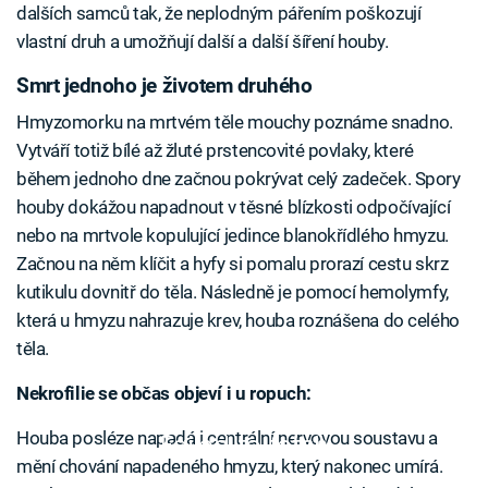
dalších samců tak, že neplodným pářením poškozují
vlastní druh a umožňují další a další šíření houby.
Smrt jednoho je životem druhého
Hmyzomorku na mrtvém těle mouchy poznáme snadno.
Vytváří totiž bílé až žluté prstencovité povlaky, které
během jednoho dne začnou pokrývat celý zadeček. Spory
houby dokážou napadnout v těsné blízkosti odpočívající
nebo na mrtvole kopulující jedince blanokřídlého hmyzu.
Začnou na něm klíčit a hyfy si pomalu prorazí cestu skrz
kutikulu dovnitř do těla. Následně je pomocí hemolymfy,
která u hmyzu nahrazuje krev, houba roznášena do celého
těla.
Nekrofilie se občas objeví i u ropuch:
Houba posléze napadá i centrální nervovou soustavu a
Failed to fetch
mění chování napadeného hmyzu, který nakonec umírá.