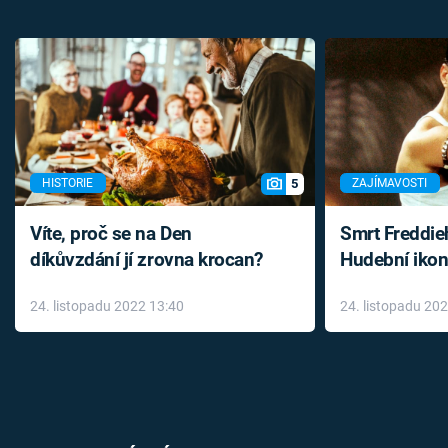
5
HISTORIE
ZAJÍMAVOSTI
Víte, proč se na Den
Smrt Freddie
díkůvzdání jí zrovna krocan?
Hudební ikon
až do konce 
24. listopadu 2022 13:40
24. listopadu 20
léky