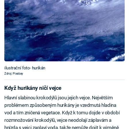
ilustrační foto- hurikán
Zdroj: Pixabay
Když hurikány ničí vejce
Hlavní slabinou krokodýlů jsou jejich vejce. Největším
problémem způsobeným hurikány je vzedmutá hladina
vod a tím zničená vegetace. Když k tomu dojde v období
rozmnožování krokodýlů, vejce neodolají záplavám a
hnízda s vejci zaplaví voda, takže nemůže dojít k výměně