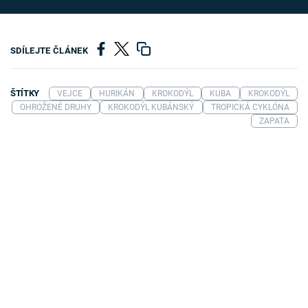
SDÍLEJTE ČLÁNEK
ŠTÍTKY
VEJCE
HURIKÁN
KROKODÝL
KUBA
KROKODÝL
OHROŽENÉ DRUHY
KROKODÝL KUBÁNSKÝ
TROPICKÁ CYKLÓNA
ZAPATA