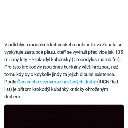
V odlehlých močálech kubánského poloostrova Zapata se
vyskytuje zástupce plazů, kteří se vyvinuli před více jak 135
miliony lety – krokodýl kubánský (Crocodylus rhombifer).
Pro tyto krokodýly jsou dnes hurikány větší hrozbou, než
tomu kdy bylo kdykoliv jindy za jejich dlouhé existence.
Podle
Červeného seznamu ohrožených druhů
(IUCN Red
list) je přitom krokodýl kubánký kriticky ohroženým
druhem.