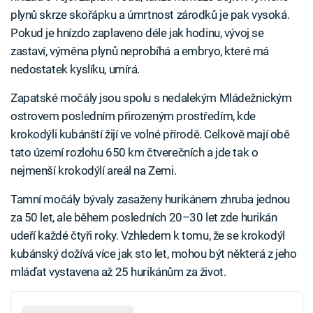
plynů skrze skořápku a úmrtnost zárodků je pak vysoká.
Pokud je hnízdo zaplaveno déle jak hodinu, vývoj se
zastaví, výměna plynů neprobíhá a embryo, které má
nedostatek kyslíku, umírá.
Zapatské močály jsou spolu s nedalekým Mládežnickým
ostrovem posledním přirozeným prostředím, kde
krokodýli kubánští žijí ve volné přírodě. Celkově mají obě
tato území rozlohu 650 km čtverečních a jde tak o
nejmenší krokodýlí areál na Zemi.
Tamní močály bývaly zasaženy hurikánem zhruba jednou
za 50 let, ale během posledních 20–30 let zde hurikán
udeří každé čtyři roky. Vzhledem k tomu, že se krokodýl
kubánský dožívá více jak sto let, mohou být některá z jeho
mláďat vystavena až 25 hurikánům za život.