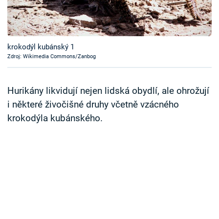
Časopis
Sledujte prima+
krokodýl kubánský 1
Zdroj: Wikimedia Commons/Zanbog
Přihlášení
Hurikány likvidují nejen lidská obydlí, ale ohrožují
Sledujte nás
i některé živočišné druhy včetně vzácného
krokodýla kubánského.