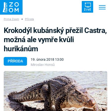
ŽIVĚ
Prima Zoom
■
Příroda
Trendy:
ZRÁDCI
UFO
DRUHÁ SVĚTOVÁ VÁLKA
Krokodýl kubánský přežil Castra,
ZÁHADY
VETŘELCI DÁVNOVĚKU
možná ale vymře kvůli
hurikánům
19. února 2018 13:00
PŘÍRODA
Miroslav Honsů
Témata
Témata
Pořady
TV Program