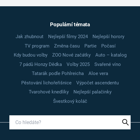
Populární témata
Jak zhubnout
Nejlepší filmy 2024
Nejlepší horory
TV program
Změna času
Partie
Počasí
Kdy budou volby
ZOO Nové začátky
Auto – katalog
7 pádů Honzy Dědka
Volby 2025
Svařené víno
Tatarák podle Pohlreicha
Aloe vera
Pěstování lichořeřišnice
Výpočet ascendentu
Tvarohové knedlíky
Nejlepší palačinky
Švestkový koláč