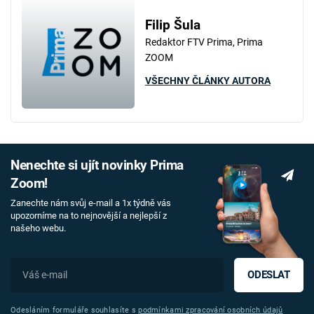
Filip Šula
Redaktor FTV Prima, Prima
ZOOM
VŠECHNY ČLÁNKY AUTORA
Nenechte si ujít novinky Prima
Zoom!
Zanechte nám svůj e-mail a 1x týdně vás
upozorníme na to nejnovější a nejlepší z
našeho webu.
ODESLAT
Odesláním formuláře souhlasíte s
podmínkami zpracování osobních údajů