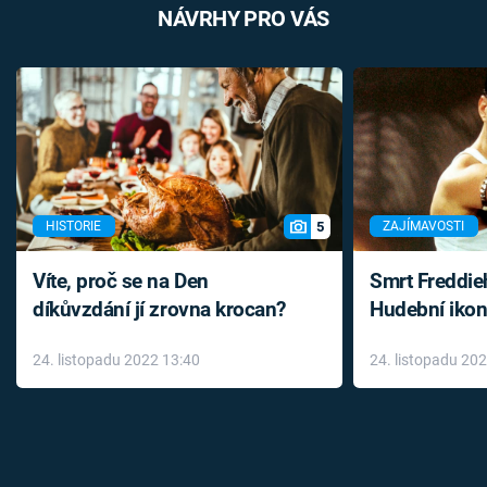
NÁVRHY PRO VÁS
5
HISTORIE
ZAJÍMAVOSTI
Víte, proč se na Den
Smrt Freddie
díkůvzdání jí zrovna krocan?
Hudební ikon
až do konce 
24. listopadu 2022 13:40
24. listopadu 20
léky