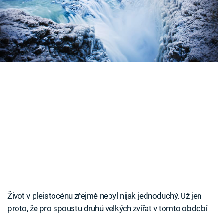
Časopis
vědci představují průběh genocidy.
Sledujte prima+
Přihlášení
Sledujte nás
Život v pleistocénu zřejmě nebyl nijak jednoduchý. Už jen
proto, že pro spoustu druhů velkých zvířat v tomto období