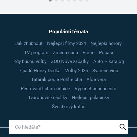
Populární témata
Jak zhubnout
Nejlepší filmy 2024
Nejlepší horory
TV program
Změna času
Partie
Počasí
Kdy budou volby
ZOO Nové začátky
Auto – katalog
7 pádů Honzy Dědka
Volby 2025
Svařené víno
Tatarák podle Pohlreicha
Aloe vera
Pěstování lichořeřišnice
Výpočet ascendentu
Tvarohové knedlíky
Nejlepší palačinky
Švestkový koláč