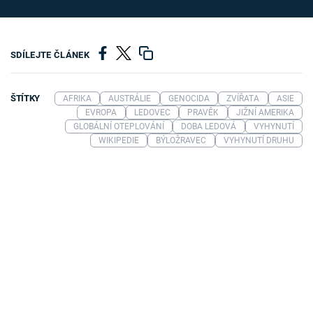
SDÍLEJTE ČLÁNEK
ŠTÍTKY
AFRIKA
AUSTRÁLIE
GENOCIDA
ZVÍŘATA
ASIE
EVROPA
LEDOVEC
PRAVĚK
JIŽNÍ AMERIKA
GLOBÁLNÍ OTEPLOVÁNÍ
DOBA LEDOVÁ
VYHYNUTÍ
WIKIPEDIE
BÝLOŽRAVEC
VYHYNUTÍ DRUHU