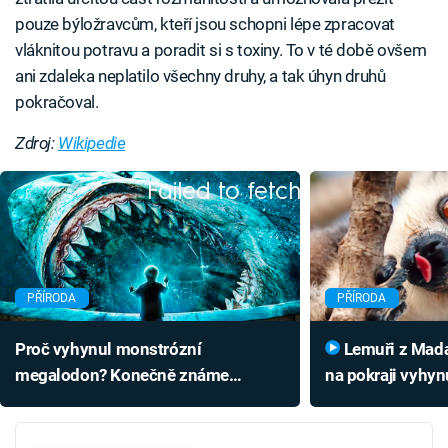
pouze býložravcům, kteří jsou schopni lépe zpracovat
vláknitou potravu a poradit si s toxiny. To v té době ovšem
ani zdaleka neplatilo všechny druhy, a tak úhyn druhů
pokračoval.
Zdroj:
Wikipedie
Failed to fetch
PŘÍRODA
PŘÍRODA
Proč vyhynul monstrózní
Lemuři z Madagaskaru jsou
megalodon? Konečně známe
na pokraji vyhynu
odpověď
jak ohrožený dru