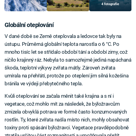
4 fotografie
Globální oteplování
V dané době se Země oteplovala a ledovce tak byly na
ústupu. Průměrná globální teplota narostla o 6 °C. Po
mnoho tisíc let se střídalo období tání a období zimy, což
ničilo krajinný ráz. Nebyla to samozřejmě jediná napáchaná
škoda, teplotní výkyvy zvířata mátly. Zároveň zvířata
umírala na přehřátí, protože po oteplení jim silná kožešina
bránila ve výdeji přebytečného tepla.
Kvůli oteplování se začala měnit také krajina a s ní i
vegetace, což mohlo mít za následek, že býložravcům
zmizela obvyklá potrava ve formě často konzumovaných
rostlin. Ty, které zvířata našla místo nich, mohly obsahovat
toxiny proti spásání býložravci. Vegetace pravděpodobně
ztratila určitou část rozmanitosti a umožňovala přežít