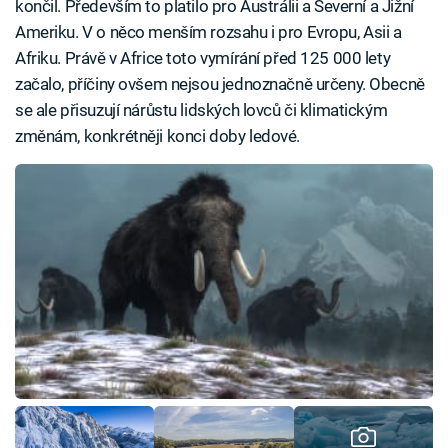
končil. Především to platilo pro Austrálii a Severní a Jižní
Ameriku. V o něco menším rozsahu i pro Evropu, Asii a
Afriku. Právě v Africe toto vymírání před 125 000 lety
začalo, příčiny ovšem nejsou jednoznačně určeny. Obecně
se ale přisuzují nárůstu lidských lovců či klimatickým
změnám, konkrétněji konci doby ledové.