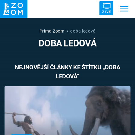
ŽIVĚ
Trendy:
ZRÁDCI
UFO
DRUHÁ SVĚTOVÁ VÁLKA
Prima Zoom
doba ledová
DOBA LEDOVÁ
ZÁHADY
VETŘELCI DÁVNOVĚKU
NEJNOVĚJŠÍ ČLÁNKY KE ŠTÍTKU „DOBA
LEDOVÁ“
Témata
Témata
Pořady
TV Program