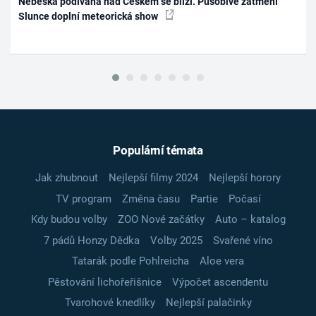
Nebeská podívaná nad Českem se blíží. Působivé zatmění
Slunce doplní meteorická show
Populární témata
Jak zhubnout
Nejlepší filmy 2024
Nejlepší horory
TV program
Změna času
Partie
Počasí
Kdy budou volby
ZOO Nové začátky
Auto – katalog
7 pádů Honzy Dědka
Volby 2025
Svařené víno
Tatarák podle Pohlreicha
Aloe vera
Pěstování lichořeřišnice
Výpočet ascendentu
Tvarohové knedlíky
Nejlepší palačinky