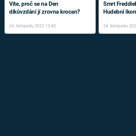
Víte, proč se na Den
Smrt Freddie
díkůvzdání jí zrovna krocan?
Hudební ikon
až do konce 
24. listopadu 2022 13:40
24. listopadu 20
léky