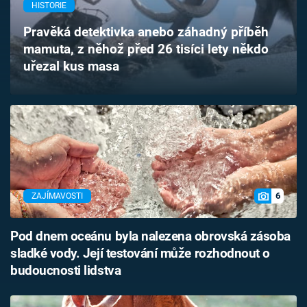
HISTORIE
Časopis
Pravěká detektivka anebo záhadný příběh
Sledujte prima+
mamuta, z něhož před 26 tisíci lety někdo
uřezal kus masa
Přihlášení
Sledujte nás
6
ZAJÍMAVOSTI
Pod dnem oceánu byla nalezena obrovská zásoba
sladké vody. Její testování může rozhodnout o
budoucnosti lidstva