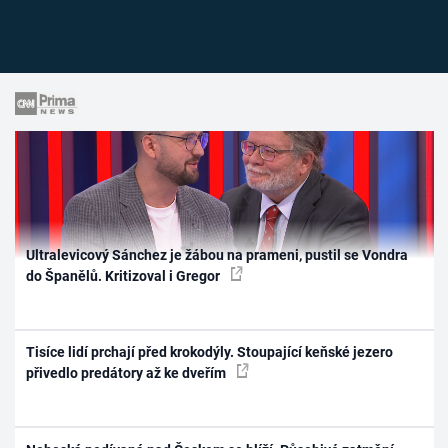
Ultralevicový Sánchez je žábou na prameni, pustil se Vondra
do Španělů. Kritizoval i Gregor
Tisíce lidí prchají před krokodýly. Stoupající keňské jezero
přivedlo predátory až ke dveřím