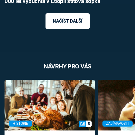
000 let vybuchla v Etiopii štítová sopka
NAČÍST DALŠÍ
NÁVRHY PRO VÁS
5
HISTORIE
ZAJÍMAVOSTI