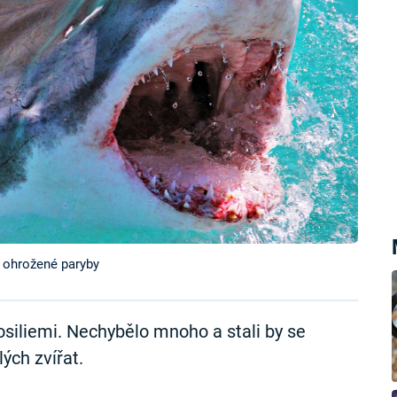
ň ohrožené paryby
osiliemi. Nechybělo mnoho a stali by se
ých zvířat.