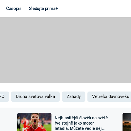
Časopis
Sledujte prima+
Věda a
Války
technika
STUDENÁ V
KORONAVIRUS
VÁLKA VE
VIETNAMU
VESMÍR
VÁLEČNÉ FI
MARS
SERIÁLY
FO
Druhá světová válka
Záhady
Vetřelci dávnověku
Nejhlasitější člověk na světě
Záhady a
Zajímav
řve stejně jako motor
letadla. Můžete vedle něj
konspirace