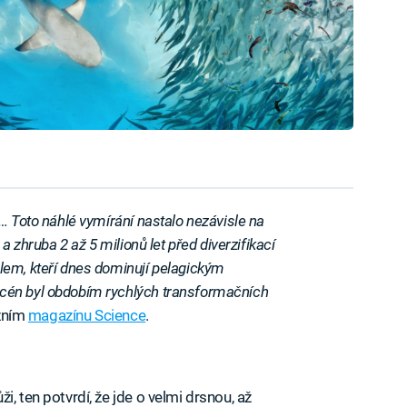
… Toto náhlé vymírání nastalo nezávisle na
a zhruba 2 až 5 milionů let před diverzifikací
lem, kteří dnes dominují pelagickým
cén byl obdobím rychlých transformačních
ižním
magazínu Science
.
, ten potvrdí, že jde o velmi drsnou, až