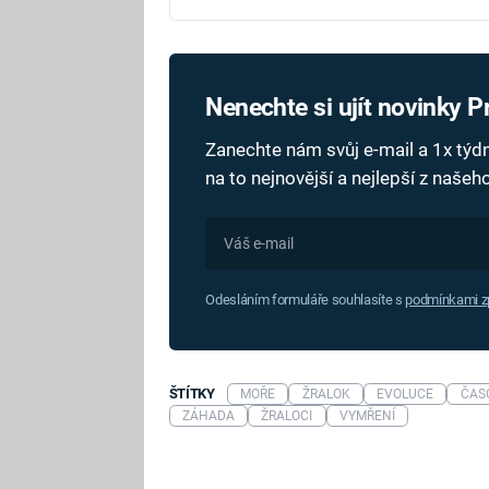
Nenechte si ujít novinky 
Zanechte nám svůj e-mail a 1x tý
na to nejnovější a nejlepší z naše
Odesláním formuláře souhlasíte s
podmínkami zp
ŠTÍTKY
MOŘE
ŽRALOK
EVOLUCE
ČAS
ZÁHADA
ŽRALOCI
VYMŘENÍ