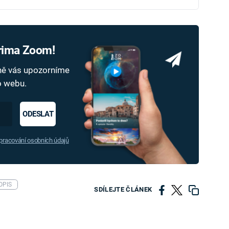
Prima Zoom!
dně vás upozorníme
ho webu.
ODESLAT
racování osobních údajů
OPIS
SDÍLEJTE ČLÁNEK