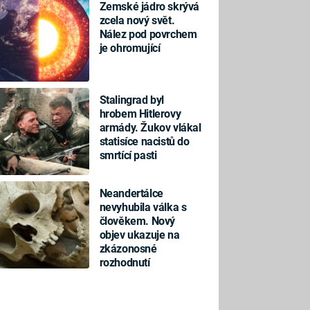
Zemské jádro skrývá
zcela nový svět.
Nález pod povrchem
je ohromující
Stalingrad byl
hrobem Hitlerovy
armády. Žukov vlákal
statisíce nacistů do
smrtící pasti
Neandertálce
nevyhubila válka s
člověkem. Nový
objev ukazuje na
zkázonosné
rozhodnutí