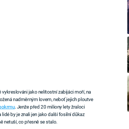
 vykreslováni jako nelítostní zabijáci moří, na
rožená nadměrným lovem, neboť jejich ploutve
 pokrmu
. Jenže před 20 miliony lety žraloci
idé by je znali jen jako další fosilní důkaz
ně netuší, co přesně se stalo.