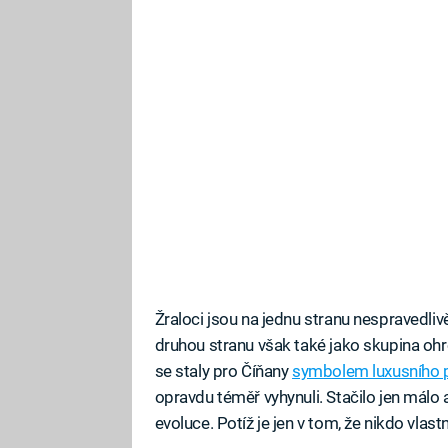
Žraloci jsou na jednu stranu nespravedlivě
druhou stranu však také jako skupina oh
se staly pro Číňany
symbolem luxusního
opravdu téměř vyhynuli. Stačilo jen málo a l
evoluce. Potíž je jen v tom, že nikdo vlast