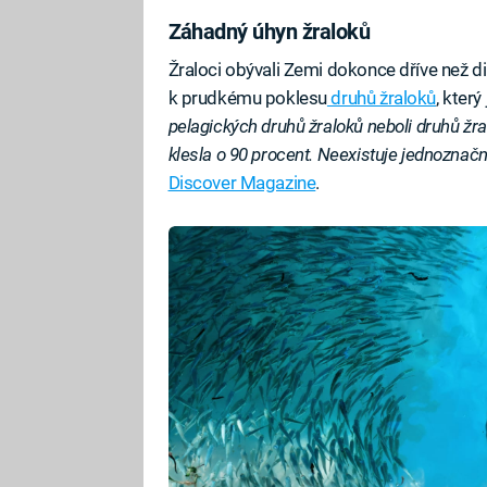
Záhadný úhyn žraloků
Žraloci obývali Zemi dokonce dříve než di
k prudkému poklesu
druhů žraloků
, který
pelagických druhů žraloků neboli druhů žra
klesla o 90 procent. Neexistuje jednoznačn
Discover Magazine
.