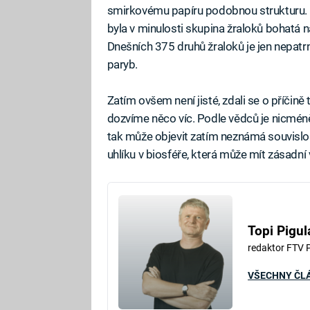
smirkovému papíru podobnou strukturu. P
byla v minulosti skupina žraloků bohatá n
Dnešních 375 druhů žraloků je jen nepatr
paryb.
Zatím ovšem není jisté, zdali se o příčin
dozvíme něco víc. Podle vědců je nicméně
tak může objevit zatím neznámá souvislos
uhlíku v biosféře, která může mít zásadní
Topi Pigul
redaktor FTV 
VŠECHNY ČL