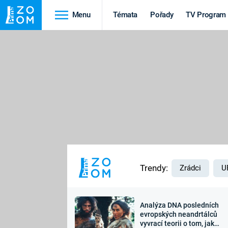
Menu
Témata
Pořady
TV Program
Cestování
Historie
HRADY A ZÁMKY
VIKINGOVÉ
HEDVÁBNÁ STEZKA
EPIDEMIE A
PANDEMIE
PŘÍRODA
STAROVĚKÝ EGYPT
Trendy:
Zrádci
U
Analýza DNA posledních
Druhá
Výročí
evropských neandrtálců
vyvrací teorii o tom, jak
světová válka