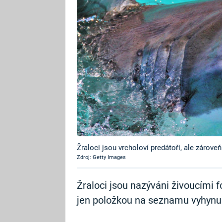
Žraloci jsou vrcholoví predátoři, ale zárove
Zdroj: Getty Images
Žraloci jsou nazýváni živoucími f
jen položkou na seznamu vyhynul