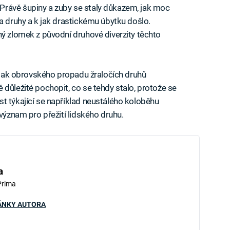
rávě šupiny a zuby se staly důkazem, jak moc
a druhy a k jak drastickému úbytku došlo.
ný zlomek z původní druhové diverzity těchto
ě tak obrovského propadu žraločích druhů
 důležité pochopit, co se tehdy stalo, protože se
t týkající se například neustálého koloběhu
 význam pro přežití lidského druhu.
a
Prima
ÁNKY AUTORA