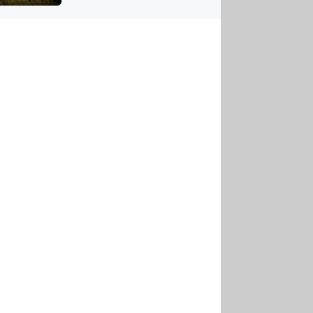
US
tornádem
RSUS
ZE A