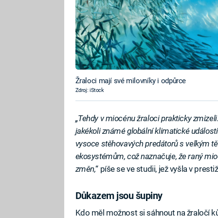
Žraloci mají své milovníky i odpůrce
Zdroj: iStock
„Tehdy v miocénu žraloci prakticky zmizeli
jakékoli známé globální klimatické události 
vysoce stěhovavých predátorů s velkým tě
ekosystémům, což naznačuje, že raný mio
změn,
“ píše se ve studii, jež vyšla v prest
Důkazem jsou šupiny
Kdo měl možnost si sáhnout na žraločí kůži