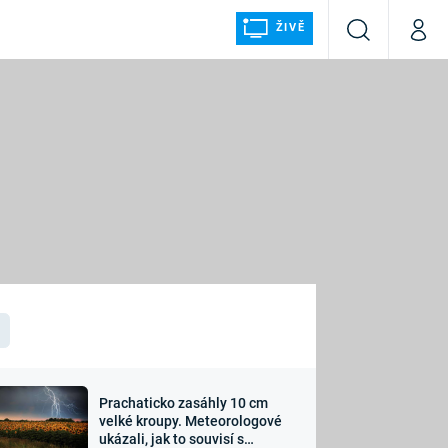
ŽIVĚ
Vyhledávání
Můj p
Prima+
ÁLKA
CNN Prima NEWS
Prima FRESH
Prima LIVING
LMY A
Prima Ženy
Prima LAJK
Prachaticko zasáhly 10 cm
osti
velké kroupy. Meteorologové
Sledujte nás
ukázali, jak to souvisí s