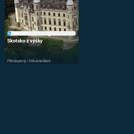
PŘEHRÁT
Skotsko z výšky
Přírodopisný / Dokumentární