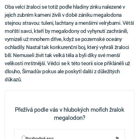
Oba velcí žraloci se totiž podle hladiny zinku nalezené v
jejich zubním kameni živili v době zániku megalodona
stejnou stravou: tuleni, lachtany a menšími velrybami. Větší
mořští savci, kteří by megalodony od vyhynutí zachránili,
vymizeli už mnohem dříve, když se pozemské oceány
ochladily. Nastal tak konkurenční boj, který vyhráli žraloci
bílí. Nemuseli živit tak velká těla a byli díky své menší
velikosti mrštnější. Vědci se k této teorii sice přikláněli už
dlouho, Šimadův pokus ale poskytl další z důležitých
důkazů.
Přežívá podle vás v hlubokých mořích žralok
megalodon?
%
Rozhodně ano.