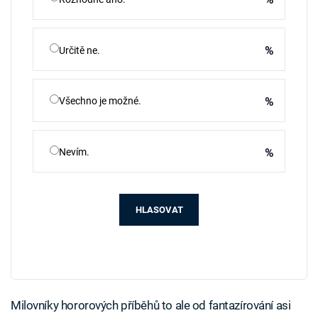
%
Určitě ne.
%
Všechno je možné.
%
Nevím.
HLASOVAT
Milovníky hororových příběhů to ale od fantazírování asi