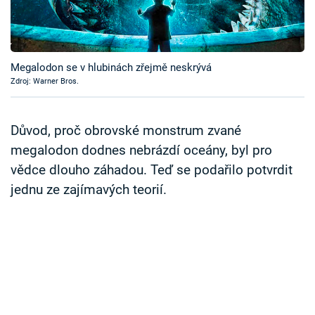
Časopis
Sledujte prima+
Megalodon se v hlubinách zřejmě neskrývá
Zdroj: Warner Bros.
Přihlášení
Důvod, proč obrovské monstrum zvané
Sledujte nás
megalodon dodnes nebrázdí oceány, byl pro
vědce dlouho záhadou. Teď se podařilo potvrdit
jednu ze zajímavých teorií.