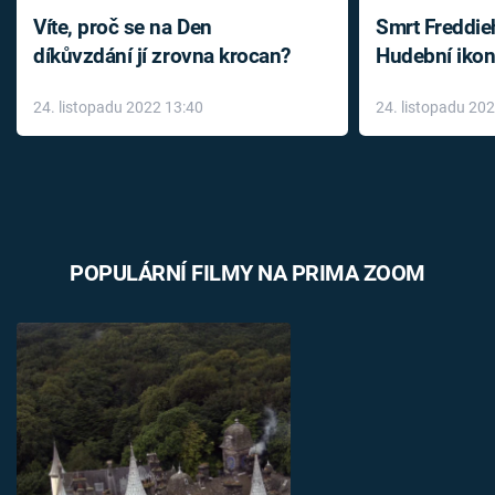
Víte, proč se na Den
Smrt Freddie
díkůvzdání jí zrovna krocan?
Hudební ikon
až do konce 
24. listopadu 2022 13:40
24. listopadu 20
léky
POPULÁRNÍ FILMY NA PRIMA ZOOM