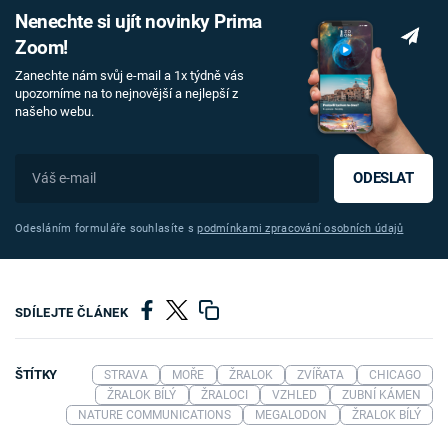
Nenechte si ujít novinky Prima
Zoom!
Zanechte nám svůj e-mail a 1x týdně vás
upozorníme na to nejnovější a nejlepší z
našeho webu.
ODESLAT
Odesláním formuláře souhlasíte s
podmínkami zpracování osobních údajů
SDÍLEJTE ČLÁNEK
ŠTÍTKY
STRAVA
MOŘE
ŽRALOK
ZVÍŘATA
CHICAGO
ŽRALOK BÍLÝ
ŽRALOCI
VZHLED
ZUBNÍ KÁMEN
NATURE COMMUNICATIONS
MEGALODON
ŽRALOK BÍLÝ