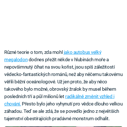
Různé teorie o tom, zda mohl
jako autobus velký
megalodon
dodnes přežít někde v hlubinách moře a
nepovšimnutý číhat na svou kořist, jsou spíš záležitostí
vědecko-fantastických románů, než aby něčemu takovému
věřili běžní oceánologové. Už jen proto, že aby něco
takového bylo možné, obrovský žralok by musel během
posledních tří a půl milionů let
radikálně změnit vzhled i
chování.
Přesto bylo jeho vyhynutí pro vědce dlouho velkou
záhadou. Teď se ale zdá, že se povedlo jedno z největších
tajemství obestírajících pradávné monstrum odhalit.