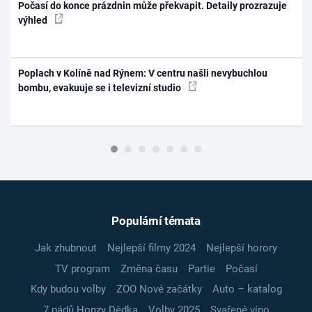
Počasí do konce prázdnin může překvapit. Detaily prozrazuje
výhled
Poplach v Kolíně nad Rýnem: V centru našli nevybuchlou
bombu, evakuuje se i televizní studio
Populární témata
Jak zhubnout
Nejlepší filmy 2024
Nejlepší horory
TV program
Změna času
Partie
Počasí
Kdy budou volby
ZOO Nové začátky
Auto – katalog
7 pádů Honzy Dědka
Volby 2025
Svařené víno