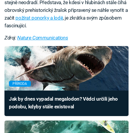
stejně neodradí. Představa, že kdesi v hlubinách stále číhá
obrovský prehistorický žralok připravený se náhle vynořit a
začít
požírat ponorky a lodě
, je zkrátka svým způsobem
fascinující.
Zdroj:
Nature Communications
PŘÍRODA
Jak by dnes vypadal megalodon? Vědci určili jeho
podobu, kdyby stále existoval