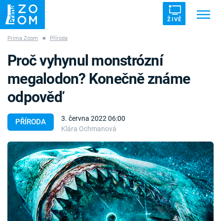
ŽIVĚ
Prima Zoom
■
Příroda
Trendy:
ZRÁDCI
UFO
DRUHÁ SVĚTOVÁ VÁLKA
Proč vyhynul monstrózní
ZÁHADY
VETŘELCI DÁVNOVĚKU
megalodon? Konečně známe
odpověď
3. června 2022 06:00
PŘÍRODA
Klára Ochmanová
Témata
Témata
Pořady
TV Program