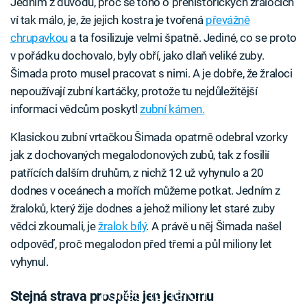
Jedním z důvodů, proč se toho o prehistorických žralocích
ví tak málo, je, že jejich kostra je tvořená
převážně
chrupavkou
a ta fosilizuje velmi špatně. Jediné, co se proto
v pořádku dochovalo, byly obří, jako dlaň veliké zuby.
Šimada proto musel pracovat s nimi. A je dobře, že žraloci
nepoužívají zubní kartáčky, protože tu nejdůležitější
informaci vědcům poskytl
zubní kámen.
Klasickou zubní vrtačkou Šimada opatrně odebral vzorky
jak z dochovaných megalodonových zubů, tak z fosilií
patřících dalším druhům, z nichž 12 už vyhynulo a 20
dodnes v oceánech a mořích můžeme potkat. Jedním z
žraloků, který žije dodnes a jehož miliony let staré zuby
vědci zkoumali, je
žralok bílý
. A právě u něj Šimada našel
odpověď, proč megalodon před třemi a půl miliony let
vyhynul.
Failed to fetch
Stejná strava prospěla jen jednomu