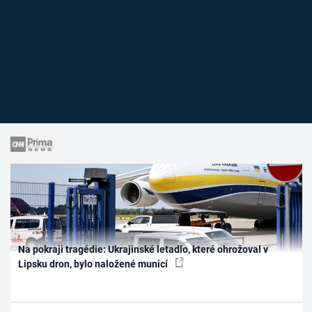
Na pokraji tragédie: Ukrajinské letadlo, které ohrožoval v
Lipsku dron, bylo naložené municí