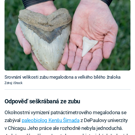
Srovnání velikosti zubu megalodona a velkého bílého žraloka
Zdroj: iStock
Odpověď seškrábaná ze zubu
Okolnostmi vymizení patnáctimetrového megalodona se
zabýval
paleobiolog Kenšu Šimada
z DePaulovy univerzity
v Chicagu. Jeho práce ale rozhodně nebyla jednoduchá.