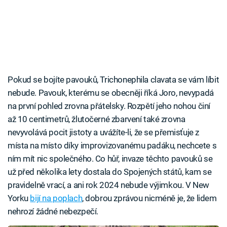
Pokud se bojíte pavouků, Trichonephila clavata se vám líbit
nebude. Pavouk, kterému se obecněji říká Joro, nevypadá
na první pohled zrovna přátelsky. Rozpětí jeho nohou činí
až 10 centimetrů, žlutočerné zbarvení také zrovna
nevyvolává pocit jistoty a uvážíte-li, že se přemisťuje z
místa na místo díky improvizovanému padáku, nechcete s
ním mít nic společného. Co hůř, invaze těchto pavouků se
už před několika lety dostala do Spojených států, kam se
pravidelně vrací, a ani rok 2024 nebude výjimkou. V New
Yorku
bijí na poplach
, dobrou zprávou nicméně je, že lidem
nehrozí žádné nebezpečí.