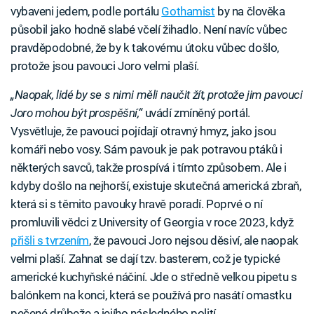
vybaveni jedem, podle portálu
Gothamist
by na člověka
působil jako hodně slabé včelí žihadlo. Není navíc vůbec
pravděpodobné, že by k takovému útoku vůbec došlo,
protože jsou pavouci Joro velmi plaší.
„Naopak, lidé by se s nimi měli naučit žít, protože jim pavouci
Joro mohou být prospěšní,“
uvádí zmíněný portál.
Vysvětluje, že pavouci pojídají otravný hmyz, jako jsou
komáři nebo vosy. Sám pavouk je pak potravou ptáků i
některých savců, takže prospívá i tímto způsobem. Ale i
kdyby došlo na nejhorší, existuje skutečná americká zbraň,
která si s těmito pavouky hravě poradí. Poprvé o ní
promluvili vědci z University of Georgia v roce 2023, když
přišli s tvrzením
, že pavouci Joro nejsou děsiví, ale naopak
velmi plaší. Zahnat se dají tzv. basterem, což je typické
americké kuchyňské náčiní. Jde o středně velkou pipetu s
balónkem na konci, která se používá pro nasátí omastku
pečené drůbeže a jejího následného polití.