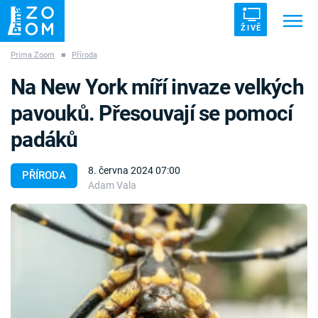
ŽIVĚ
Prima Zoom
■
Příroda
Trendy:
ZRÁDCI
UFO
DRUHÁ SVĚTOVÁ VÁLKA
Na New York míří invaze velkých
ZÁHADY
VETŘELCI DÁVNOVĚKU
pavouků. Přesouvají se pomocí
padáků
8. června 2024 07:00
PŘÍRODA
Adam Vala
Témata
Témata
Pořady
TV Program