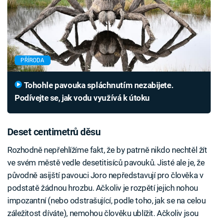
PŘÍRODA
Tohohle pavouka spláchnutím nezabijete.
Podívejte se, jak vodu využívá k útoku
Deset centimetrů děsu
Rozhodně nepřehlížíme fakt, že by patrně nikdo nechtěl žít
ve svém městě vedle desetitisíců pavouků. Jisté ale je, že
původně asijští pavouci Joro nepředstavují pro člověka v
podstatě žádnou hrozbu. Ačkoliv je rozpětí jejich nohou
impozantní (nebo odstrašující, podle toho, jak se na celou
záležitost díváte), nemohou člověku ublížit. Ačkoliv jsou