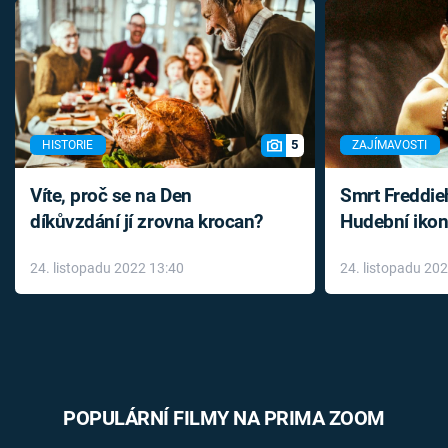
5
HISTORIE
ZAJÍMAVOSTI
Víte, proč se na Den
Smrt Freddie
díkůvzdání jí zrovna krocan?
Hudební ikon
až do konce 
24. listopadu 2022 13:40
24. listopadu 20
léky
POPULÁRNÍ FILMY NA PRIMA ZOOM