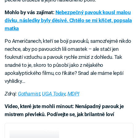
Mohlo by vás zajímat:
Nebezpečný pavouk kousl malou
dívku, následky byly děsivé. Chtělo se mi křičet, popsala
matka
Po Američanech, kteří se bojí pavouků, samozřejmě nikdo
nechce, aby po pavoucích lili omastek – ale stačí jen
fouknutí vzduchu a pavouk rychle zmizí z dohledu. Tak
snadné to je, skoro to působí jako z nějakého
apokalyptického filmu, co říkáte? Snad ale máme lepší
vyhlídky…
Zdroj:
Gothamist
,
UGA Today
,
MDPI
Video, které jste mohli minout: Nenápadný pavouk je
mistrem převleků. Podívejte se, jak brilantně loví
Failed to fetch