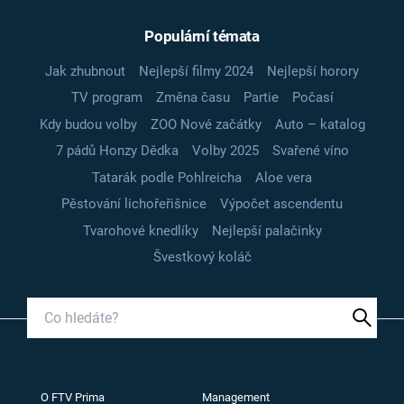
Populární témata
Jak zhubnout
Nejlepší filmy 2024
Nejlepší horory
TV program
Změna času
Partie
Počasí
Kdy budou volby
ZOO Nové začátky
Auto – katalog
7 pádů Honzy Dědka
Volby 2025
Svařené víno
Tatarák podle Pohlreicha
Aloe vera
Pěstování lichořeřišnice
Výpočet ascendentu
Tvarohové knedlíky
Nejlepší palačinky
Švestkový koláč
O FTV Prima
Management