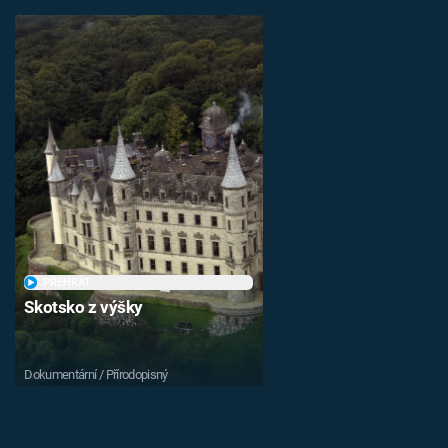
PŘEHRÁT
Skotsko z výšky
Dokumentární / Přírodopisný