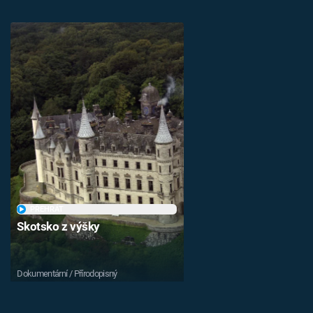
PŘEHRÁT
Skotsko z výšky
Dokumentární / Přírodopisný