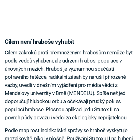
Cílem není hraboše vyhubit
Cílem zákroků proti přemnoženým hrabošům nemůže být
podle vědců vyhubení, ale udržení hraboší populace v
únosných mezích. Hraboš je významnou součástí
potravního řetězce, radikální zásah by narušil přirozené
vazby, uvedli v dnešním vyjádření pro média vědci z
Mendelovy univerzity v Brně (MENDELU). Spíše než jed
doporučují hlubokou orbu a očekávají prudký pokles
populací hraboše. Plošnou aplikaci jedu Stutox II na
povrch půdy považují vědci za ekologicky nepřijatelnou.
Podle map rostlinolékařské správy se hraboš vyskytuje
mozaikovitě, nikoliv plošně. Používání Stutoxu II na hubení