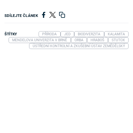
SDÍLEJTE ČLÁNEK
ŠTÍTKY
PŘÍRODA
JED
BIODIVERZITA
KALAMITA
MENDELOVA UNIVERZITA V BRNĚ
ORBA
HRABOŠ
STUTOX
ÚSTŘEDNÍ KONTROLNÍ A ZKUŠEBNÍ ÚSTAV ZEMĚDĚLSKÝ