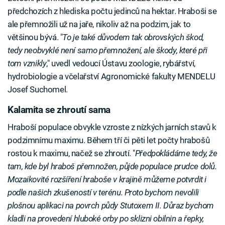
předchozích z hlediska počtu jedinců na hektar. Hraboši se
ale přemnožili už na jaře, nikoliv až na podzim, jak to
většinou bývá. "
To je také důvodem tak obrovských škod,
tedy neobvyklé není samo přemnožení, ale škody, které při
tom vznikly
," uvedl vedoucí Ústavu zoologie, rybářství,
hydrobiologie a včelařství Agronomické fakulty MENDELU
Josef Suchomel.
Kalamita se zhroutí sama
Hraboší populace obvykle vzroste z nízkých jarních stavů k
podzimnímu maximu. Během tří či pěti let počty hrabošů
rostou k maximu, načež se zhroutí. "
Předpokládáme tedy, že
tam, kde byl hraboš přemnožen, půjde populace prudce dolů.
Mozaikovité rozšíření hraboše v krajině můžeme potvrdit i
podle našich zkušeností v terénu. Proto bychom nevolili
plošnou aplikaci na povrch půdy Stutoxem II. Důraz bychom
kladli na provedení hluboké orby po sklizni obilnin a řepky,