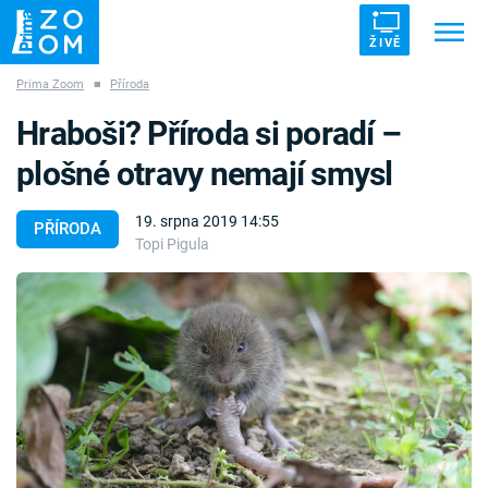
ŽIVĚ
Prima Zoom
■
Příroda
Trendy:
ZRÁDCI
UFO
DRUHÁ SVĚTOVÁ VÁLKA
Hraboši? Příroda si poradí –
ZÁHADY
VETŘELCI DÁVNOVĚKU
plošné otravy nemají smysl
19. srpna 2019 14:55
PŘÍRODA
Topi Pigula
Témata
Témata
Pořady
TV Program