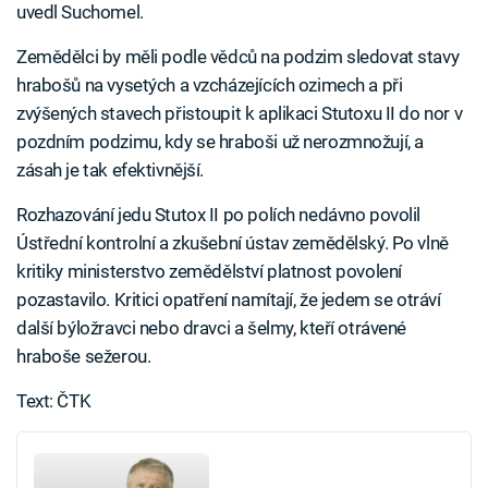
uvedl Suchomel.
Zemědělci by měli podle vědců na podzim sledovat stavy
hrabošů na vysetých a vzcházejících ozimech a při
zvýšených stavech přistoupit k aplikaci Stutoxu II do nor v
pozdním podzimu, kdy se hraboši už nerozmnožují, a
zásah je tak efektivnější.
Rozhazování jedu Stutox II po polích nedávno povolil
Ústřední kontrolní a zkušební ústav zemědělský. Po vlně
kritiky ministerstvo zemědělství platnost povolení
pozastavilo. Kritici opatření namítají, že jedem se otráví
další býložravci nebo dravci a šelmy, kteří otrávené
hraboše sežerou.
Text: ČTK