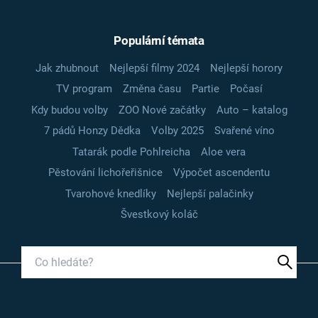
Populární témata
Jak zhubnout
Nejlepší filmy 2024
Nejlepší horory
TV program
Změna času
Partie
Počasí
Kdy budou volby
ZOO Nové začátky
Auto – katalog
7 pádů Honzy Dědka
Volby 2025
Svařené víno
Tatarák podle Pohlreicha
Aloe vera
Pěstování lichořeřišnice
Výpočet ascendentu
Tvarohové knedlíky
Nejlepší palačinky
Švestkový koláč