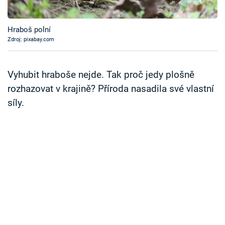
Časopis
Hraboš polní
Sledujte prima+
Zdroj: pixabay.com
Přihlášení
Vyhubit hraboše nejde. Tak proč jedy plošně
rozhazovat v krajině? Příroda nasadila své vlastní
síly.
Sledujte nás