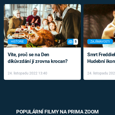
5
HISTORIE
ZAJÍMAVOSTI
Víte, proč se na Den
Smrt Freddie
díkůvzdání jí zrovna krocan?
Hudební ikon
až do konce 
24. listopadu 2022 13:40
24. listopadu 20
léky
POPULÁRNÍ FILMY NA PRIMA ZOOM