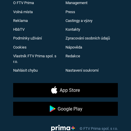
O FTV Prima
Management
Volná místa
Press
Reklama
Castingy a výzvy
HbbTV
Kontakty
Podmínky užívání
Zpracování osobních údajů
Cookies
Nápověda
Vlastník FTV Prima spol. s
Redakce
r.o.
Nahlásit chybu
Nastavení soukromí
App Store
Google Play
© FTV Prima spol. s r.o.