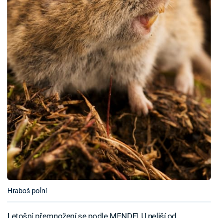
Hraboš polní
Letošní přemnožení se podle MENDELU neliší od