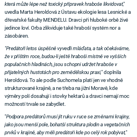
která může lépe než toxický přípravek hraboše likvidovat
,"
uvedla Marta Heroldová z Ústavu ekologie lesa Lesnické a
dřevařské fakulty MENDELU. Dravci při hluboké orbě živé
jedince loví. Orba zlikviduje také hraboší systém nor a
zásobáren.
"Predátoři letos úspěšně vyvedli mláďata, a tak očekáváme,
že v příštím roce, budou-li ještě hraboši místně ve vyšších
populačních hladinách, jsou schopni udržet hraboše v
přijatelných hustotách pro zemědělskou praxi,
" doplnila
Heroldová. To ale podle Suchomela platí jen ve vhodně
strukturované krajině, a ne třeba na jižní Moravě, kde
výměry polí dosahují i stovky hektarů a dravci nemají moc
možností trvale se zabydlet.
"
Podpora predátorů musí jít ruku v ruce se změnami krajiny,
jako jsou menší pole, bohatší struktura plodin a vegetačních
prvků v krajině, aby měli predátoři kde po celý rok pobývat,
"