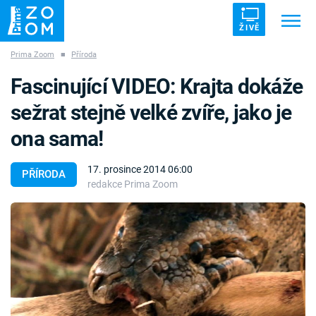
ŽIVĚ
Prima Zoom
■
Příroda
Trendy:
ZRÁDCI
UFO
DRUHÁ SVĚTOVÁ VÁLKA
Fascinující VIDEO: Krajta dokáže
ZÁHADY
VETŘELCI DÁVNOVĚKU
sežrat stejně velké zvíře, jako je
ona sama!
17. prosince 2014 06:00
PŘÍRODA
redakce Prima Zoom
Témata
Témata
Pořady
TV Program