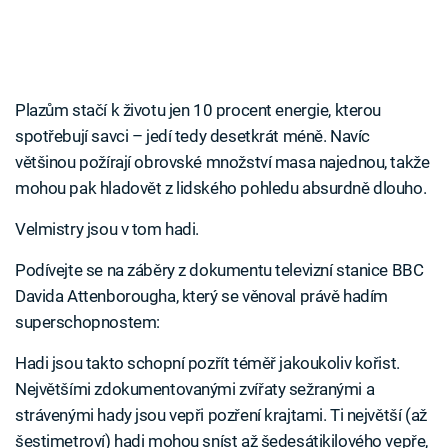
Plazům stačí k životu jen 10 procent energie, kterou
spotřebují savci – jedí tedy desetkrát méně. Navíc
většinou požírají obrovské množství masa najednou, takže
mohou pak hladovět z lidského pohledu absurdně dlouho.
Velmistry jsou v tom hadi.
Podívejte se na záběry z dokumentu televizní stanice BBC
Davida Attenborougha, který se věnoval právě hadím
superschopnostem:
Hadi jsou takto schopní pozřít téměř jakoukoliv kořist.
Největšími zdokumentovanými zvířaty sežranými a
strávenými hady jsou vepři pozření krajtami. Ti největší (až
šestimetroví) hadi mohou sníst až šedesátikilového vepře,