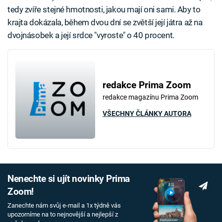
tedy zvíře stejné hmotnosti, jakou mají oni sami. Aby to
krajta dokázala, během dvou dní se zvětší její játra až na
dvojnásobek a její srdce "vyroste" o 40 procent.
redakce Prima Zoom
redakce magazínu Prima Zoom
VŠECHNY ČLÁNKY AUTORA
Nenechte si ujít novinky Prima
Zoom!
Zanechte nám svůj e-mail a 1x týdně vás
upozorníme na to nejnovější a nejlepší z