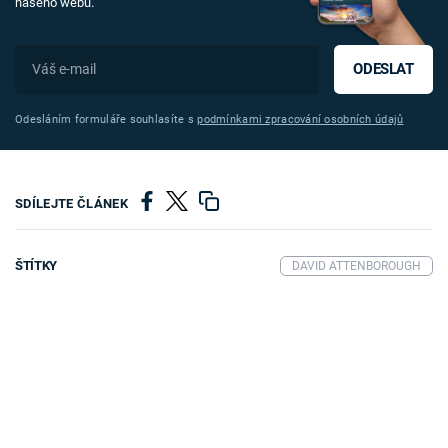
našeho webu.
ODESLAT
Odesláním formuláře souhlasíte s
podmínkami zpracování osobních údajů
SDÍLEJTE ČLÁNEK
ŠTÍTKY
DAVID ATTENBOROUGH