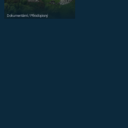
Dokumentární / Přírodopisný