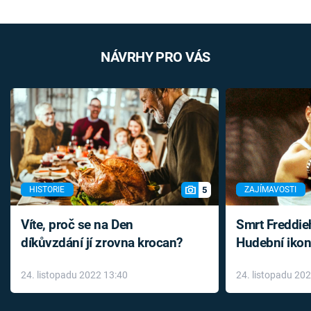
NÁVRHY PRO VÁS
5
HISTORIE
ZAJÍMAVOSTI
Víte, proč se na Den
Smrt Freddie
díkůvzdání jí zrovna krocan?
Hudební ikon
až do konce 
24. listopadu 2022 13:40
24. listopadu 20
léky