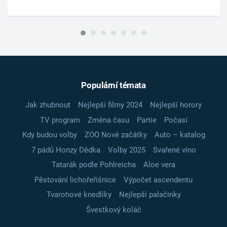
Populární témata
Jak zhubnout
Nejlepší filmy 2024
Nejlepší horory
TV program
Změna času
Partie
Počasí
Kdy budou volby
ZOO Nové začátky
Auto – katalog
7 pádů Honzy Dědka
Volby 2025
Svařené víno
Tatarák podle Pohlreicha
Aloe vera
Pěstování lichořeřišnice
Výpočet ascendentu
Tvarohové knedlíky
Nejlepší palačinky
Švestkový koláč