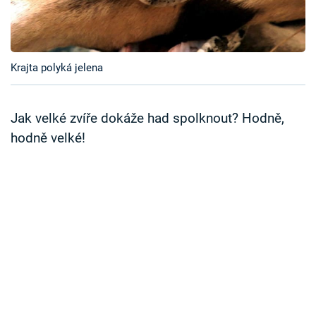
Časopis
Sledujte prima+
Krajta polyká jelena
Přihlášení
Jak velké zvíře dokáže had spolknout? Hodně,
hodně velké!
Sledujte nás