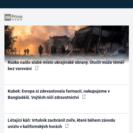
Rusko našlo slabé místo ukrajinské obrany. Útočit může téměř
bez varování
Kubek: Evropa si zdevastovala farmacii, nakupujeme v
Bangladéši. Vojtěch ničí zdravotnictví
Létající kůň: Vrtulník zachránil zvíře, které během závodu
uvízlo v kalifornských horách