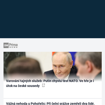
Varování tajných služeb: Putin chystá test NATO. Ve hře je i
útok na české sousedy
Vážná nehoda u Pohořelic: Při čelní srážce zemřeli dva lidé.