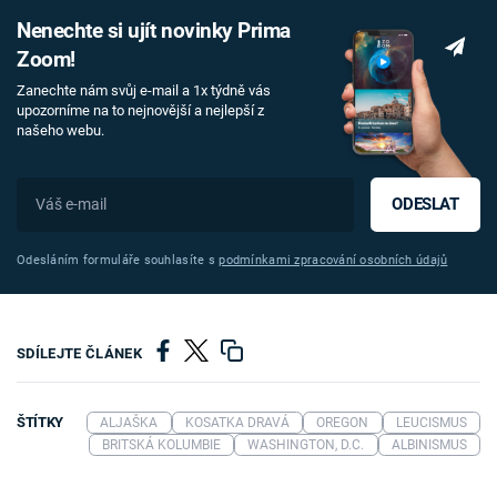
Nenechte si ujít novinky Prima
Zoom!
Zanechte nám svůj e-mail a 1x týdně vás
upozorníme na to nejnovější a nejlepší z
našeho webu.
ODESLAT
Odesláním formuláře souhlasíte s
podmínkami zpracování osobních údajů
SDÍLEJTE ČLÁNEK
ŠTÍTKY
ALJAŠKA
KOSATKA DRAVÁ
OREGON
LEUCISMUS
BRITSKÁ KOLUMBIE
WASHINGTON, D.C.
ALBINISMUS