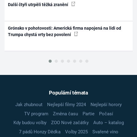
Další čtyři utrpěli těžká zranění
Grónsko v pohotovosti: Americká firma napojená na lidi od
Trumpa chystá vrty bez povolení
Populární témata
Jak zhubnout
Nejlepší filmy 2024
Nejlepší horory
TV program
Změna času
Partie
Počasí
Kdy budou volby
ZOO Nové začátky
Auto – katalog
7 pádů Honzy Dědka
Volby 2025
Svařené víno