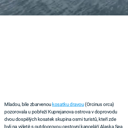
znamená měsíc.
Časopis
Sledujte prima+
Přihlášení
Sledujte nás
Mladou, bíle zbarvenou
kosatku dravou
(Orcinus orca)
pozorovala u pobřeží Kuprejanova ostrova v doprovodu
dvou dospělých kosatek skupina osmi turistů, kteří zde
byli na výletě s outdoorovou cestovní kanceláří Alaska Sea