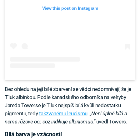
View this post on Instagram
Bez ohledu na její bílé zbarvení se vědci nedomnívají, že je
T'luk albínkou. Podle kanadského odborníka na velryby
Jareda Towerse je T'luk nejspíš bílá kvůli nedostatku
pigmentu, tedy
takzvanému leucismu
.
„Není úplně bílá a
nemá růžové oči, což indikuje albinismus,“
uvedl Towers.
Bílá barva je vzácností