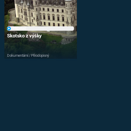
PŘEHRÁT
Skotsko z výšky
Dokumentární / Přírodopisný