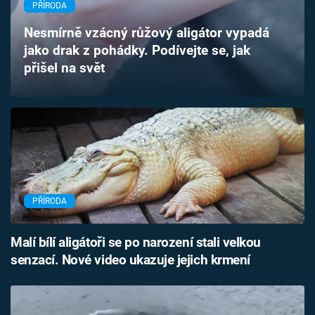
PŘÍRODA
Časopis
Nesmírně vzácný růžový aligátor vypadá
Sledujte prima+
jako drak z pohádky. Podívejte se, jak
přišel na svět
Přihlášení
Sledujte nás
PŘÍRODA
Malí bílí aligátoři se po narození stali velkou
senzací. Nové video ukazuje jejich krmení