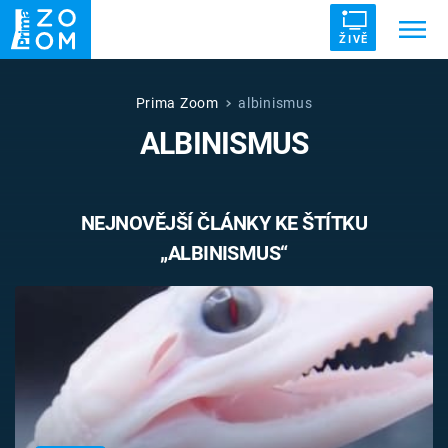
ŽIVĚ
Trendy:
ZRÁDCI
UFO
DRUHÁ SVĚTOVÁ VÁLKA
Prima Zoom
albinismus
ALBINISMUS
ZÁHADY
VETŘELCI DÁVNOVĚKU
NEJNOVĚJŠÍ ČLÁNKY KE ŠTÍTKU
„ALBINISMUS“
Témata
Témata
Pořady
TV Program