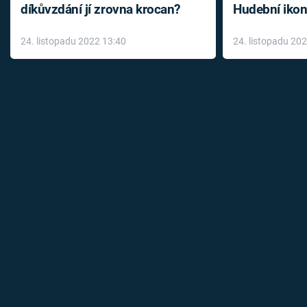
díkůvzdání jí zrovna krocan?
Hudební ikon
až do konce 
24. listopadu 2022 13:40
24. listopadu 20
léky