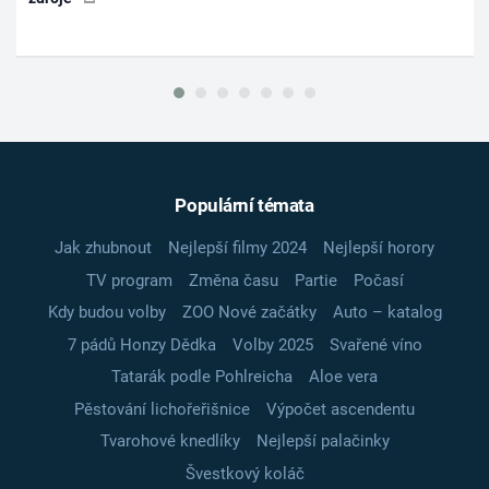
Populární témata
Jak zhubnout
Nejlepší filmy 2024
Nejlepší horory
TV program
Změna času
Partie
Počasí
Kdy budou volby
ZOO Nové začátky
Auto – katalog
7 pádů Honzy Dědka
Volby 2025
Svařené víno
Tatarák podle Pohlreicha
Aloe vera
Pěstování lichořeřišnice
Výpočet ascendentu
Tvarohové knedlíky
Nejlepší palačinky
Švestkový koláč