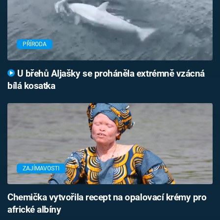
PŘÍRODA
U břehů Aljašky se proháněla extrémně vzácná
bílá kosatka
ZAJÍMAVOSTI
Chemička vytvořila recept na opalovací krémy pro
africké albíny