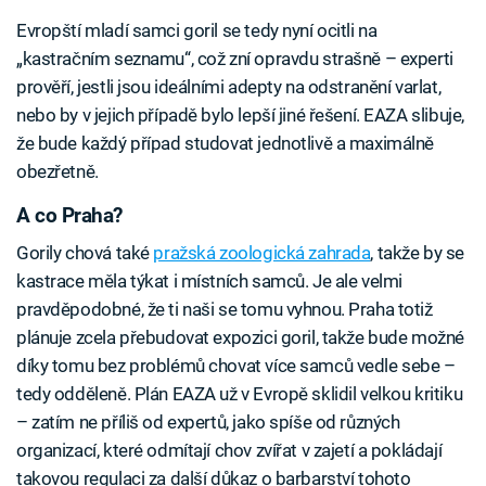
Evropští mladí samci goril se tedy nyní ocitli na
„kastračním seznamu“, což zní opravdu strašně – experti
prověří, jestli jsou ideálními adepty na odstranění varlat,
nebo by v jejich případě bylo lepší jiné řešení. EAZA slibuje,
že bude každý případ studovat jednotlivě a maximálně
obezřetně.
A co Praha?
Gorily chová také
pražská zoologická zahrada
, takže by se
kastrace měla týkat i místních samců. Je ale velmi
pravděpodobné, že ti naši se tomu vyhnou. Praha totiž
plánuje zcela přebudovat expozici goril, takže bude možné
díky tomu bez problémů chovat více samců vedle sebe –
tedy odděleně. Plán EAZA už v Evropě sklidil velkou kritiku
– zatím ne příliš od expertů, jako spíše od různých
organizací, které odmítají chov zvířat v zajetí a pokládají
takovou regulaci za další důkaz o barbarství tohoto