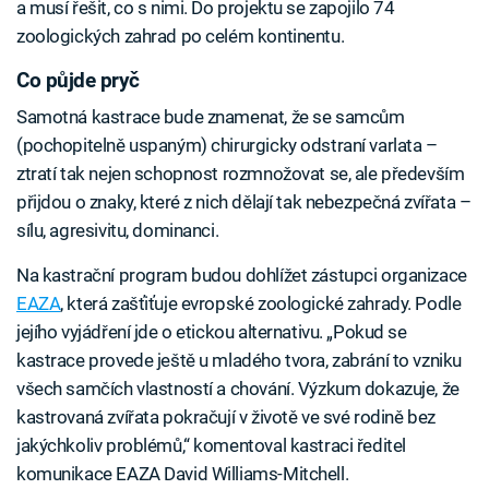
a musí řešit, co s nimi. Do projektu se zapojilo 74
zoologických zahrad po celém kontinentu.
Co půjde pryč
Samotná kastrace bude znamenat, že se samcům
(pochopitelně uspaným) chirurgicky odstraní varlata –
ztratí tak nejen schopnost rozmnožovat se, ale především
přijdou o znaky, které z nich dělají tak nebezpečná zvířata –
sílu, agresivitu, dominanci.
Na kastrační program budou dohlížet zástupci organizace
EAZA
, která zašťiťuje evropské zoologické zahrady. Podle
jejího vyjádření jde o etickou alternativu. „Pokud se
kastrace provede ještě u mladého tvora, zabrání to vzniku
všech samčích vlastností a chování. Výzkum dokazuje, že
kastrovaná zvířata pokračují v životě ve své rodině bez
jakýchkoliv problémů,“ komentoval kastraci ředitel
komunikace EAZA David Williams-Mitchell.