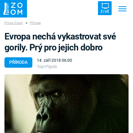
ŽIVĚ
Prima Zoom
■
Příroda
Trendy:
ZRÁDCI
UFO
DRUHÁ SVĚTOVÁ VÁLKA
Evropa nechá vykastrovat své
ZÁHADY
VETŘELCI DÁVNOVĚKU
gorily. Prý pro jejich dobro
14. září 2018 06:00
PŘÍRODA
Topi Pigula
Témata
Témata
Pořady
TV Program