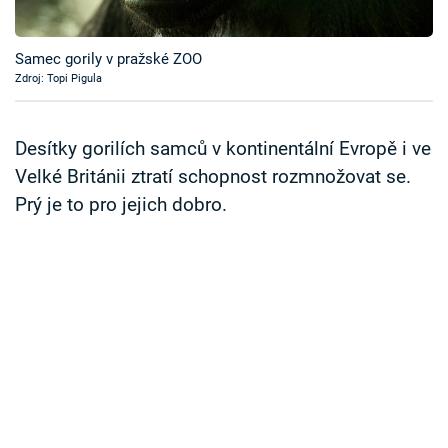
Časopis
Samec gorily v pražské ZOO
Sledujte prima+
Zdroj: Topi Pigula
Přihlášení
Desítky gorilích samců v kontinentální Evropě i ve
Velké Británii ztratí schopnost rozmnožovat se.
Prý je to pro jejich dobro.
Sledujte nás