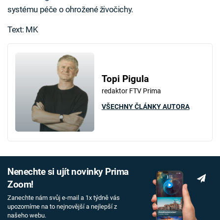
systému péče o ohrožené živočichy.
Text: MK
Topi Pigula
redaktor FTV Prima
VŠECHNY ČLÁNKY AUTORA
Nenechte si ujít novinky Prima
Zoom!
Zanechte nám svůj e-mail a 1x týdně vás
upozorníme na to nejnovější a nejlepší z
našeho webu.