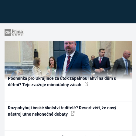
Podmínka pro Ukrajince za útok zápalnou lahví na dům s
dětmi? Tejc zvažuje mimořádný zásah
Rozpohybují české školství ředitelé? Resort věří, že nový
nástroj utne nekonečné debaty