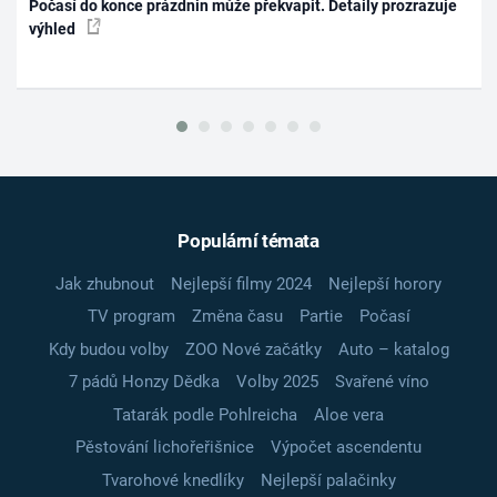
Počasí do konce prázdnin může překvapit. Detaily prozrazuje
výhled
Populární témata
Jak zhubnout
Nejlepší filmy 2024
Nejlepší horory
TV program
Změna času
Partie
Počasí
Kdy budou volby
ZOO Nové začátky
Auto – katalog
7 pádů Honzy Dědka
Volby 2025
Svařené víno
Tatarák podle Pohlreicha
Aloe vera
Pěstování lichořeřišnice
Výpočet ascendentu
Tvarohové knedlíky
Nejlepší palačinky