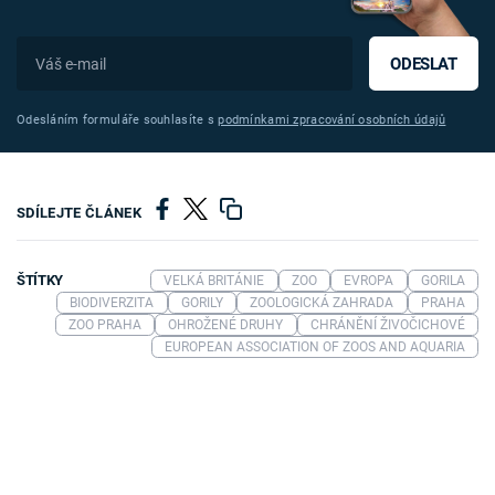
ODESLAT
Odesláním formuláře souhlasíte s
podmínkami zpracování osobních údajů
SDÍLEJTE ČLÁNEK
ŠTÍTKY
VELKÁ BRITÁNIE
ZOO
EVROPA
GORILA
BIODIVERZITA
GORILY
ZOOLOGICKÁ ZAHRADA
PRAHA
ZOO PRAHA
OHROŽENÉ DRUHY
CHRÁNĚNÍ ŽIVOČICHOVÉ
EUROPEAN ASSOCIATION OF ZOOS AND AQUARIA