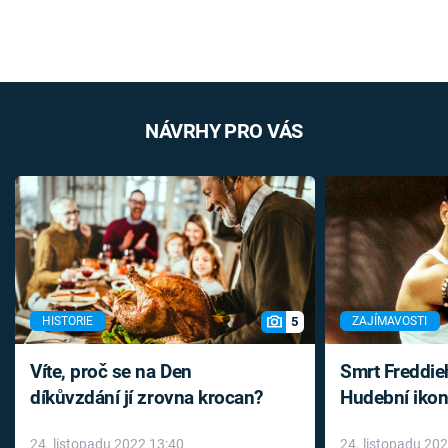
NÁVRHY PRO VÁS
5
HISTORIE
ZAJÍMAVOSTI
Víte, proč se na Den
Smrt Freddie
díkůvzdání jí zrovna krocan?
Hudební ikon
až do konce 
24. listopadu 2022 13:40
24. listopadu 20