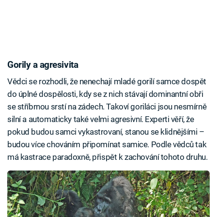
Gorily a agresivita
Vědci se rozhodli, že nenechají mladé gorilí samce dospět
do úplné dospělosti, kdy se z nich stávají dominantní obři
se stříbrnou srstí na zádech. Takoví goriláci jsou nesmírně
silní a automaticky také velmi agresivní. Experti věří, že
pokud budou samci vykastrovaní, stanou se klidnějšími –
budou více chováním připomínat samice. Podle vědců tak
má kastrace paradoxně, přispět k zachování tohoto druhu.