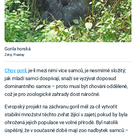
Gorila horská
Zdroj: Pixabay
Chov goril
, je-li mezi nimi více samců, je nesmírně složitý;
jak mladí samci dospívají, snaží se vyzývat doposud
dominantního samce – proto musí být chováni odděleně,
což je pro zoologické zahrady dost náročné.
Evropský projekt na záchranu goril měl za cíl vytvořit
stabilní množství těchto zvířat žijící v zajetí, pokud by byla
ohrožená jejich populace ve volné přírodě. Byl natolik
úspěšný, že v současné době mají zoo nadbytek samců –