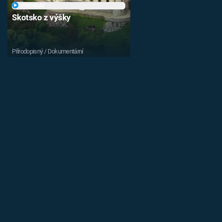
PŘEHRÁT
Skotsko z výšky
Přírodopisný / Dokumentární