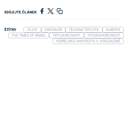
SDÍLEJTE ČLÁNEK
ŠTÍTKY
VEJCE
DINOSAUŘI
TĚLESNÁ TEPLOTA
ALBERTA
THE TIMES OF ISRAEL
TEPLOKREVNOST
STUDENOKREVNOST
HEBREJSKÁ UNIVERZITA V JERUZALÉMĚ