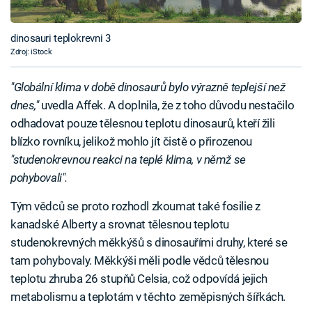
dinosauri teplokrevni 3
Zdroj: iStock
"Globální klima v době dinosaurů bylo výrazně teplejší než
dnes,"
uvedla Affek. A doplnila, že z toho důvodu nestačilo
odhadovat pouze tělesnou teplotu dinosaurů, kteří žili
blízko rovníku, jelikož mohlo jít čistě o přirozenou
"studenokrevnou reakci na teplé klima, v němž se
pohybovali".
Tým vědců se proto rozhodl zkoumat také fosilie z
kanadské Alberty a srovnat tělesnou teplotu
studenokrevných měkkýšů s dinosauřími druhy, které se
tam pohybovaly. Měkkýši měli podle vědců tělesnou
teplotu zhruba 26 stupňů Celsia, což odpovídá jejich
metabolismu a teplotám v těchto zeměpisných šířkách.