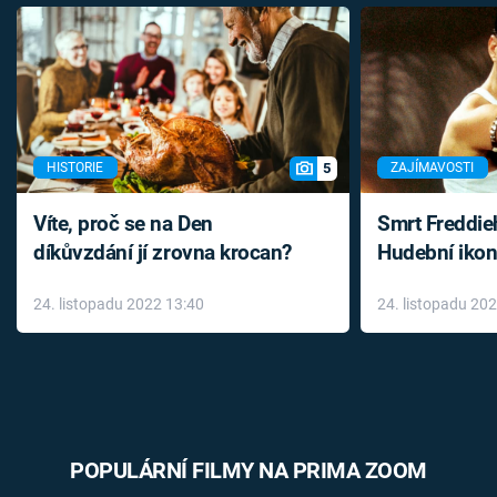
5
HISTORIE
ZAJÍMAVOSTI
Víte, proč se na Den
Smrt Freddie
díkůvzdání jí zrovna krocan?
Hudební ikon
až do konce 
24. listopadu 2022 13:40
24. listopadu 20
léky
POPULÁRNÍ FILMY NA PRIMA ZOOM