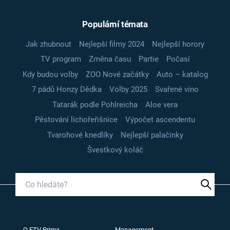
Populární témata
Jak zhubnout
Nejlepší filmy 2024
Nejlepší horory
TV program
Změna času
Partie
Počasí
Kdy budou volby
ZOO Nové začátky
Auto – katalog
7 pádů Honzy Dědka
Volby 2025
Svařené víno
Tatarák podle Pohlreicha
Aloe vera
Pěstování lichořeřišnice
Výpočet ascendentu
Tvarohové knedlíky
Nejlepší palačinky
Švestkový koláč
O FTV Prima
Management