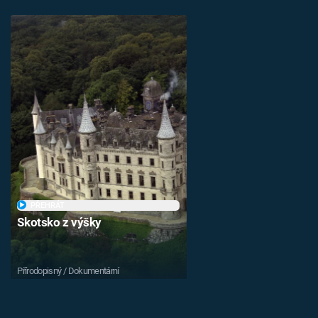
PŘEHRÁT
Skotsko z výšky
Přírodopisný / Dokumentární