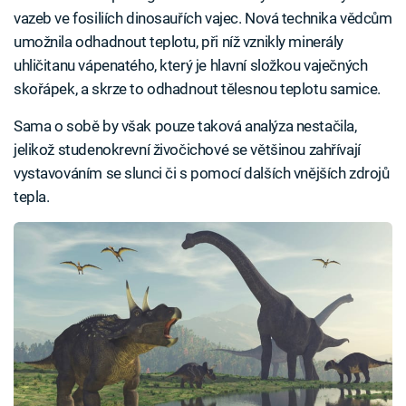
vazeb ve fosiliích dinosauřích vajec. Nová technika vědcům
umožnila odhadnout teplotu, při níž vznikly minerály
uhličitanu vápenatého, který je hlavní složkou vaječných
skořápek, a skrze to odhadnout tělesnou teplotu samice.
Sama o sobě by však pouze taková analýza nestačila,
jelikož studenokrevní živočichové se většinou zahřívají
vystavováním se slunci či s pomocí dalších vnějších zdrojů
tepla.