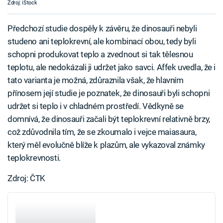
Zdroj: iStock
Předchozí studie dospěly k závěru, že dinosauři nebyli
studeno ani teplokrevní, ale kombinací obou, tedy byli
schopni produkovat teplo a zvednout si tak tělesnou
teplotu, ale nedokázali ji udržet jako savci. Affek uvedla, že i
tato varianta je možná, zdůraznila však, že hlavním
přínosem její studie je poznatek, že dinosauři byli schopni
udržet si teplo i v chladném prostředí. Vědkyně se
domnívá, že dinosauři začali být teplokrevní relativně brzy,
což zdůvodnila tím, že se zkoumalo i vejce maiasaura,
který měl evolučně blíže k plazům, ale vykazoval známky
teplokrevnosti.
Zdroj: ČTK