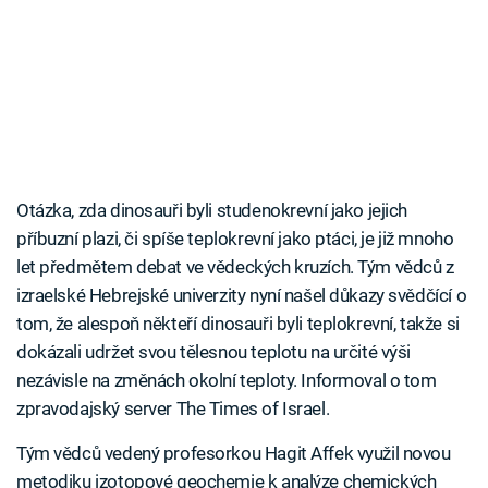
Otázka, zda dinosauři byli studenokrevní jako jejich
příbuzní plazi, či spíše teplokrevní jako ptáci, je již mnoho
let předmětem debat ve vědeckých kruzích. Tým vědců z
izraelské Hebrejské univerzity nyní našel důkazy svědčící o
tom, že alespoň někteří dinosauři byli teplokrevní, takže si
dokázali udržet svou tělesnou teplotu na určité výši
nezávisle na změnách okolní teploty. Informoval o tom
zpravodajský server The Times of Israel.
Tým vědců vedený profesorkou Hagit Affek využil novou
metodiku izotopové geochemie k analýze chemických