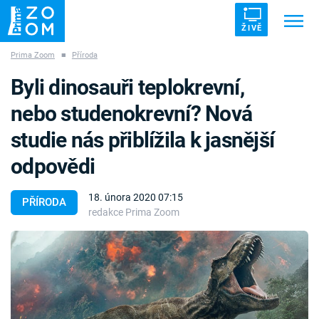
ŽIVĚ
Prima Zoom
■
Příroda
Trendy:
ZRÁDCI
UFO
DRUHÁ SVĚTOVÁ VÁLKA
Byli dinosauři teplokrevní,
ZÁHADY
VETŘELCI DÁVNOVĚKU
nebo studenokrevní? Nová
studie nás přiblížila k jasnější
odpovědi
Témata
18. února 2020 07:15
PŘÍRODA
redakce Prima Zoom
Témata
Pořady
TV Program