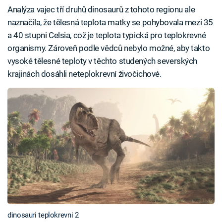
Analýza vajec tří druhů dinosaurů z tohoto regionu ale
naznačila, že tělesná teplota matky se pohybovala mezi 35
a 40 stupni Celsia, což je teplota typická pro teplokrevné
organismy. Zároveň podle vědců nebylo možné, aby takto
vysoké tělesné teploty v těchto studených severských
krajinách dosáhli neteplokrevní živočichové.
dinosauri teplokrevni 2