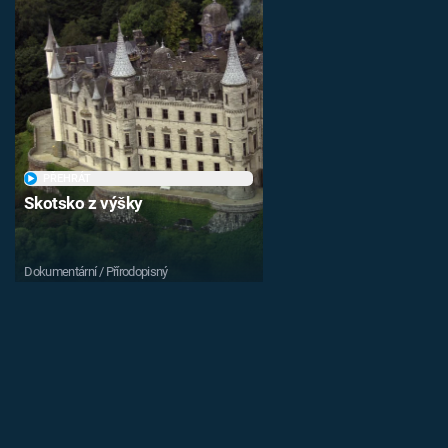
PŘEHRÁT
Skotsko z výšky
Dokumentární / Přírodopisný