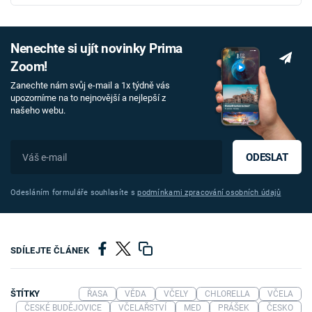
Nenechte si ujít novinky Prima
Zoom!
Zanechte nám svůj e-mail a 1x týdně vás
upozorníme na to nejnovější a nejlepší z
našeho webu.
ODESLAT
Odesláním formuláře souhlasíte s
podmínkami zpracování osobních údajů
SDÍLEJTE ČLÁNEK
ŠTÍTKY
ŘASA
VĚDA
VČELY
CHLORELLA
VČELA
ČESKÉ BUDĚJOVICE
VČELAŘSTVÍ
MED
PRÁŠEK
ČESKO