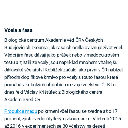
Včela a řasa
Biologické centrum Akademie věd ČR v Českých
Budějovicích zkoumá, jak řasa chlorella ovlivňuje život včel.
Vědci jim řasu dávají jako prášek nebo v medocukrovém
těstu a zjistili, že včely jsou například mnohem vitálnější.
Jihlavské včelařství Koblížek začalo jako první v ČR nabízet
přírodní doplňkové krmivo pro včely s touto řasou, které
pomáhá v kritických obdobích rozvoje včelstva. ČTK to
dnes řekl Václav Krištůfek z Biologického centra
Akademie věd ČR.
Produkce medu
po krmení včel řasou se zvedne až o 17
procent, zjistili vědci čtyřletým zkoumáním. V letech 2015
až 2016 v experimentech se 30 včelstvy na deseti