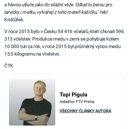
a hlavou utluče jako do silážní věže. Odtud to berou pro
larvičky i matku, vytvářejí z toho mateří kašičku,
" řekl
Krištůfek.
V roce 2015 bylo v Česku 54 416 včelařů, kteří chovali 596
313 včelstev. Produkce medu v zemi se pohybuje kolem
10 000 tun za rok, v roce 2015 byl průměrný výnos medu
15,5 kilogramu na včelstvo.
ČTK
Topi Pigula
redaktor FTV Prima
VŠECHNY ČLÁNKY AUTORA