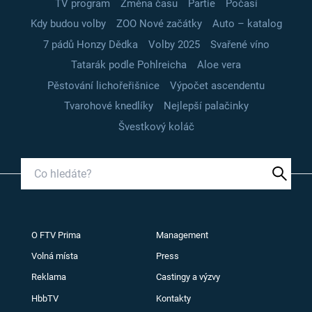
TV program
Změna času
Partie
Počasí
Kdy budou volby
ZOO Nové začátky
Auto – katalog
7 pádů Honzy Dědka
Volby 2025
Svařené víno
Tatarák podle Pohlreicha
Aloe vera
Pěstování lichořeřišnice
Výpočet ascendentu
Tvarohové knedlíky
Nejlepší palačinky
Švestkový koláč
O FTV Prima
Management
Volná místa
Press
Reklama
Castingy a výzvy
HbbTV
Kontakty