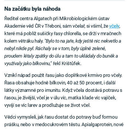
Na začátku byla náhoda
Ředitel centra Algatech při Mikrobiologickém ústav
Akademie věd ČR v Třeboni, sám včelař, si všiml, že
včely
,
které má poblíž sušičky řasy chlorella, se drží v mračnech
kolem větráku haly. "
Bylo to na jaře, kdy ještě nic nekvetlo a
nebyl nikde pyl. Ráchaly se v tom, byly úplně zelené,
proudem létaly zpátky do úlu a tam to ukládaly do buněk a
využívaly jako bílkovinu,
" řekl Krištůfek.
Vznikl nápad použít řasu jako doplňkové krmivo pro včely.
Řasa obsahuje hodně bílkovin, 40 až 50 procent, i další
látky významné pro imunitu. Když včela dostává potravu s
řasou, je živější, včel je v úlu víc, matka klade víc vajíček,
vyvíjí se víc larev a prodlužuje se život včel.
Vědci vymysleli, jak řasu dostat do potravy buď formou
prášku, nebo v medocukrovém těstu. Apialgaprotein, nové