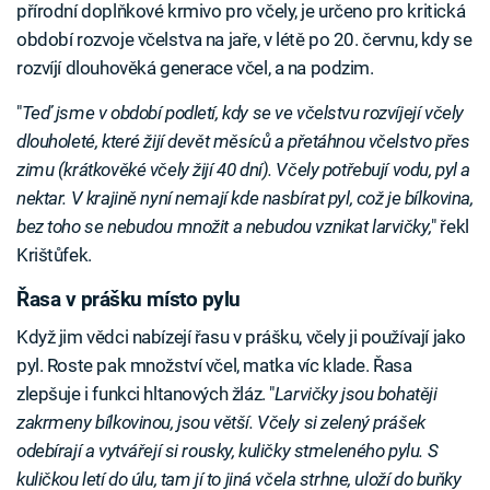
přírodní doplňkové krmivo pro včely, je určeno pro kritická
období rozvoje včelstva na jaře, v létě po 20. červnu, kdy se
rozvíjí dlouhověká generace včel, a na podzim.
"
Teď jsme v období podletí, kdy se ve včelstvu rozvíjejí včely
dlouholeté, které žijí devět měsíců a přetáhnou včelstvo přes
zimu (krátkověké včely žijí 40 dní). Včely potřebují vodu, pyl a
nektar. V krajině nyní nemají kde nasbírat pyl, což je bílkovina,
bez toho se nebudou množit a nebudou vznikat larvičky,
" řekl
Krištůfek.
Řasa v prášku místo pylu
Když jim vědci nabízejí řasu v prášku, včely ji používají jako
pyl. Roste pak množství včel, matka víc klade. Řasa
zlepšuje i funkci hltanových žláz. "
Larvičky jsou bohatěji
zakrmeny bílkovinou, jsou větší. Včely si zelený prášek
odebírají a vytvářejí si rousky, kuličky stmeleného pylu. S
kuličkou letí do úlu, tam jí to jiná včela strhne, uloží do buňky