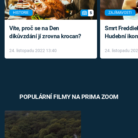
5
HISTORIE
ZAJÍMAVOSTI
Víte, proč se na Den
Smrt Freddie
díkůvzdání jí zrovna krocan?
Hudební ikon
až do konce 
24. listopadu 2022 13:40
24. listopadu 20
léky
POPULÁRNÍ FILMY NA PRIMA ZOOM