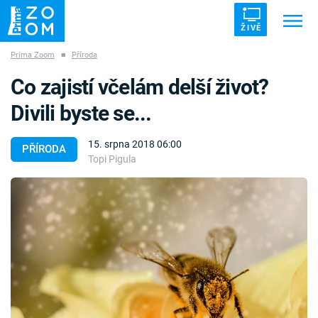
ŽIVĚ
Prima Zoom
■
Příroda
Trendy:
ZRÁDCI
UFO
DRUHÁ SVĚTOVÁ VÁLKA
Co zajistí včelám delší život?
ZÁHADY
VETŘELCI DÁVNOVĚKU
Divili byste se...
15. srpna 2018 06:00
PŘÍRODA
Topi Pigula
Témata
Témata
Pořady
TV Program