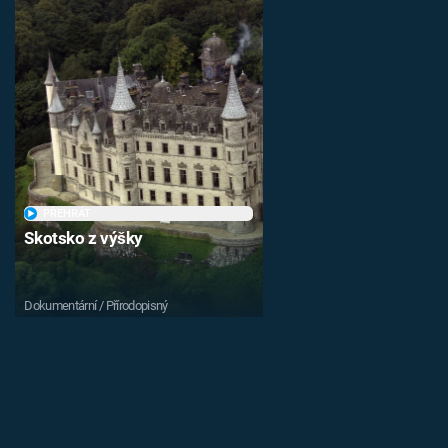
PŘEHRÁT
Skotsko z výšky
Dokumentární / Přírodopisný