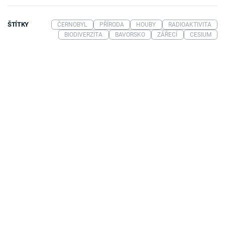
ŠTÍTKY
ČERNOBYL
PŘÍRODA
HOUBY
RADIOAKTIVITA
BIODIVERZITA
BAVORSKO
ZÁŘECÍ
CESIUM