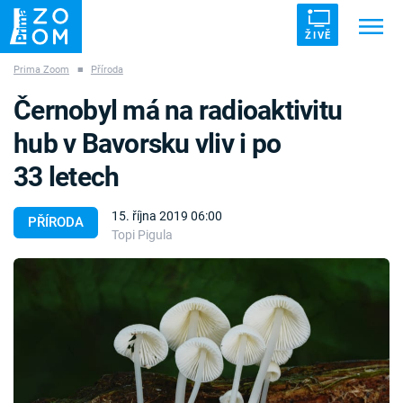
ŽIVĚ
Prima Zoom
■
Příroda
Trendy:
ZRÁDCI
UFO
DRUHÁ SVĚTOVÁ VÁLKA
Černobyl má na radioaktivitu
ZÁHADY
VETŘELCI DÁVNOVĚKU
hub v Bavorsku vliv i po
33 letech
15. října 2019 06:00
PŘÍRODA
Topi Pigula
Témata
Témata
Pořady
TV Program