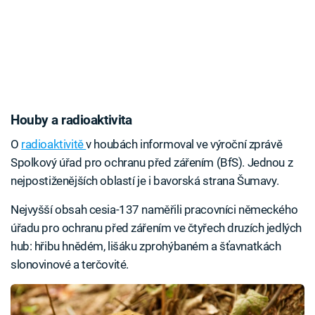
Houby a radioaktivita
O
radioaktivitě
v houbách informoval ve výroční zprávě
Spolkový úřad pro ochranu před zářením (BfS). Jednou z
nejpostiženějších oblastí je i bavorská strana Šumavy.
Nejvyšší obsah cesia-137 naměřili pracovníci německého
úřadu pro ochranu před zářením ve čtyřech druzích jedlých
hub: hřibu hnědém, lišáku zprohýbaném a šťavnatkách
slonovinové a terčovité.