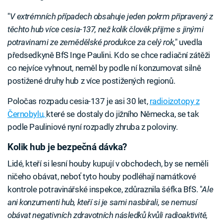
"
V extrémních případech obsahuje jeden pokrm připravený z
těchto hub více cesia-137, než kolik člověk přijme s jinými
potravinami ze zemědělské produkce za celý rok,
" uvedla
předsedkyně BfS Inge Paulini. Kdo se chce radiační zátěži
co nejvíce vyhnout, neměl by podle ní konzumovat silně
postižené druhy hub z více postižených regionů.
Poločas rozpadu cesia-137 je asi 30 let,
radioizotopy z
Černobylu,
které se dostaly do jižního Německa, se tak
podle Pauliniové nyní rozpadly zhruba z poloviny.
Kolik hub je bezpečná dávka?
Lidé, kteří si lesní houby kupují v obchodech, by se neměli
ničeho obávat, neboť tyto houby podléhají namátkové
kontrole potravinářské inspekce, zdůraznila šéfka BfS. "
Ale
ani konzumenti hub, kteří si je sami nasbírali, se nemusí
obávat negativních zdravotních následků kvůli radioaktivitě,