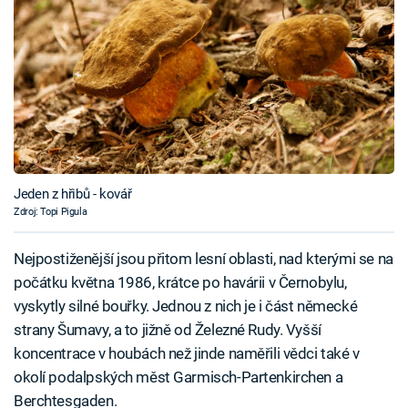
Jeden z hřibů - kovář
Zdroj: Topi Pigula
Nejpostiženější jsou přitom lesní oblasti, nad kterými se na
počátku května 1986, krátce po havárii v Černobylu,
vyskytly silné bouřky. Jednou z nich je i část německé
strany Šumavy, a to jižně od Železné Rudy. Vyšší
koncentrace v houbách než jinde naměřili vědci také v
okolí podalpských měst Garmisch-Partenkirchen a
Berchtesgaden.