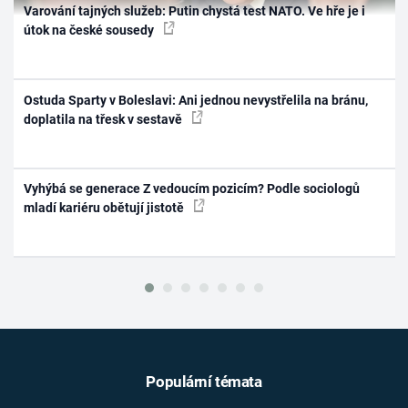
Varování tajných služeb: Putin chystá test NATO. Ve hře je i
útok na české sousedy
Ostuda Sparty v Boleslavi: Ani jednou nevystřelila na bránu,
doplatila na třesk v sestavě
Vyhýbá se generace Z vedoucím pozicím? Podle sociologů
mladí kariéru obětují jistotě
Populární témata