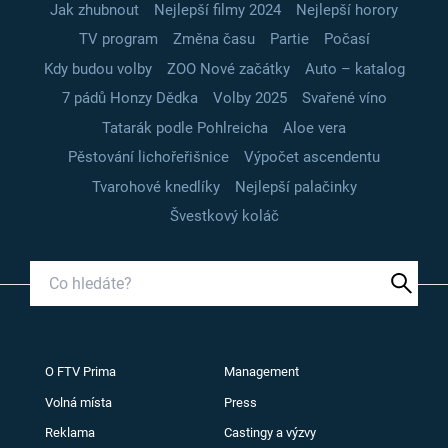
Jak zhubnout
Nejlepší filmy 2024
Nejlepší horory
TV program
Změna času
Partie
Počasí
Kdy budou volby
ZOO Nové začátky
Auto – katalog
7 pádů Honzy Dědka
Volby 2025
Svařené víno
Tatarák podle Pohlreicha
Aloe vera
Pěstování lichořeřišnice
Výpočet ascendentu
Tvarohové knedlíky
Nejlepší palačinky
Švestkový koláč
O FTV Prima
Management
Volná místa
Press
Reklama
Castingy a výzvy