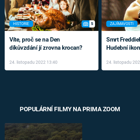
5
HISTORIE
ZAJÍMAVOSTI
Víte, proč se na Den
Smrt Freddie
díkůvzdání jí zrovna krocan?
Hudební ikon
až do konce 
24. listopadu 2022 13:40
24. listopadu 20
léky
POPULÁRNÍ FILMY NA PRIMA ZOOM