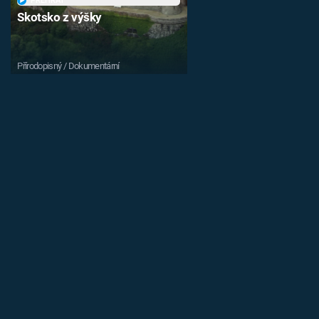
PŘEHRÁT
Skotsko z výšky
Přírodopisný / Dokumentární