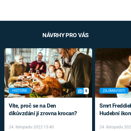
NÁVRHY PRO VÁS
5
HISTORIE
ZAJÍMAVOSTI
Víte, proč se na Den
Smrt Freddie
díkůvzdání jí zrovna krocan?
Hudební ikon
až do konce 
24. listopadu 2022 13:40
24. listopadu 20
léky