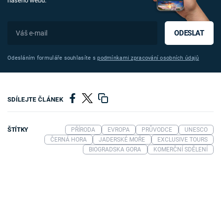
našeho webu.
ODESLAT
Odesláním formuláře souhlasíte s
podmínkami zpracování osobních údajů
SDÍLEJTE ČLÁNEK
ŠTÍTKY
PŘÍRODA
EVROPA
PRŮVODCE
UNESCO
ČERNÁ HORA
JADERSKÉ MOŘE
EXCLUSIVE TOURS
BIOGRADSKA GORA
KOMERČNÍ SDĚLENÍ