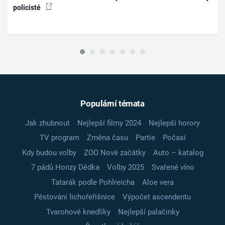
policisté
Populární témata
Jak zhubnout
Nejlepší filmy 2024
Nejlepší horory
TV program
Změna času
Partie
Počasí
Kdy budou volby
ZOO Nové začátky
Auto – katalog
7 pádů Honzy Dědka
Volby 2025
Svařené víno
Tatarák podle Pohlreicha
Aloe vera
Pěstování lichořeřišnice
Výpočet ascendentu
Tvarohové knedlíky
Nejlepší palačinky