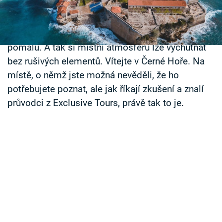
té druhé se nad nimi tyčí majestátní pohoří s
Časopis
nespoutanou přírodou. Na člověka tu dýchá
historie a co je vůbec nejlepší – turistů je tu stále
Sledujte prima+
pomálu. A tak si místní atmosféru lze vychutnat
bez rušivých elementů. Vítejte v Černé Hoře. Na
Přihlášení
místě, o němž jste možná nevěděli, že ho
potřebujete poznat, ale jak říkají zkušení a znalí
Sledujte nás
průvodci z Exclusive Tours, právě tak to je.