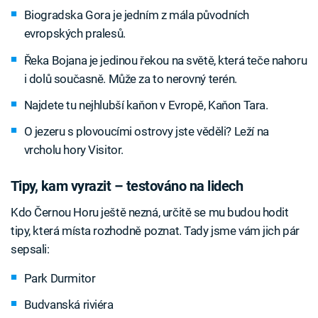
Biogradska Gora je jedním z mála původních
evropských pralesů.
Řeka Bojana je jedinou řekou na světě, která teče nahoru
i dolů současně. Může za to nerovný terén.
Najdete tu nejhlubší kaňon v Evropě, Kaňon Tara.
O jezeru s plovoucími ostrovy jste věděli? Leží na
vrcholu hory Visitor.
Tipy, kam vyrazit – testováno na lidech
Kdo Černou Horu ještě nezná, určitě se mu budou hodit
tipy, která místa rozhodně poznat. Tady jsme vám jich pár
sepsali:
Park Durmitor
Budvanská riviéra