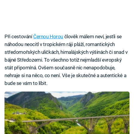
Při cestování
Černou Horou
člověk málem neví, jestli se
náhodou neocitl v tropickém ráji pláží, romantických
středomořských uličkách, himalájských výšinách či snad v
bájné Středozemi. To všechno totiž nejmladší evropský
stát připomíná. Ovšem současně nic nenapodobuje,
nehraje si na něco, co není. Vše je skutečné a autentické a
bude se vám to líbit.