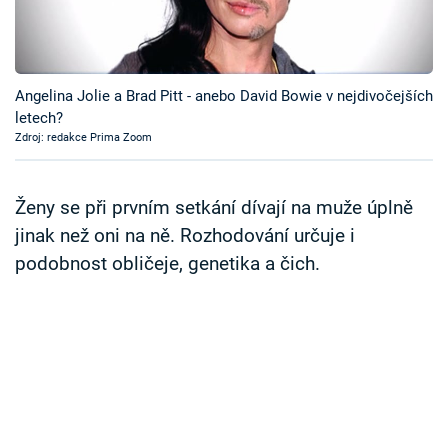
Časopis
Sledujte prima+
Angelina Jolie a Brad Pitt - anebo David Bowie v nejdivočejších
letech?
Přihlášení
Zdroj: redakce Prima Zoom
Sledujte nás
Ženy se při prvním setkání dívají na muže úplně
jinak než oni na ně. Rozhodování určuje i
podobnost obličeje, genetika a čich.