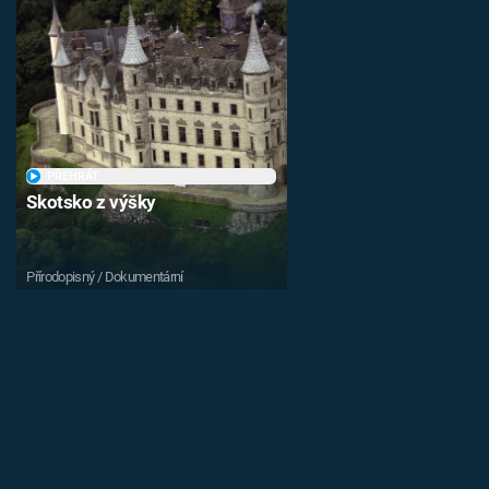
PŘEHRÁT
Skotsko z výšky
Přírodopisný / Dokumentární