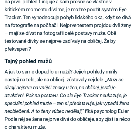
na první pohled funguje a kam přesně se vlastně v
kritickém momentu díváme, je možné použít systém Eye
Tracker. Ten vyhodnocuje pohyb lidského oka, když se dívá
na fotografie na počítači. Nejprve testem projdou dvě ženy
– mají se dívat na fotografii celé postavy muže. Obě
testované dívky se nejprve zadívaly na obličej. Že by
překvapení?
Tajný pohled mužů
A jak to samé dopadlo u mužů? Jejich pohledy mířily
častěji na tělo, ale na obličeji zůstávaly nejdéle.
„Muži se
dívají nejprve na vnější znaky u žen, na obličej, jestli je
atraktivní. Pak na postavu. Co ale Eye Tracker neukazuje, je
speciální pohled muže – ten si představuje, jak vypadá žena
neoblečená. A to ženy vůbec nedělají,“
říká psycholog Euler.
Podle něj se žena nejprve dívá do obličeje, aby zjistila něco
o charakteru muže.