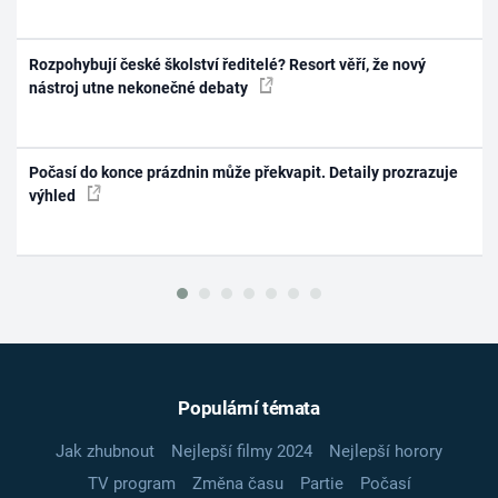
Rozpohybují české školství ředitelé? Resort věří, že nový
nástroj utne nekonečné debaty
Počasí do konce prázdnin může překvapit. Detaily prozrazuje
výhled
Populární témata
Jak zhubnout
Nejlepší filmy 2024
Nejlepší horory
TV program
Změna času
Partie
Počasí