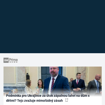
Podmínka pro Ukrajince za útok zápalnou lahví na dům s
dětmi? Tejc zvažuje mimořádný zásah