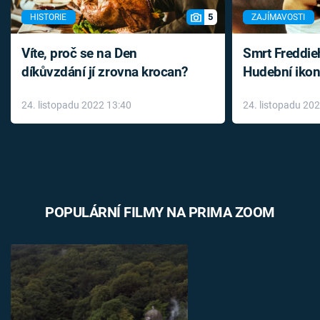
5
HISTORIE
ZAJÍMAVOSTI
Víte, proč se na Den
Smrt Freddie
díkůvzdání jí zrovna krocan?
Hudební ikon
až do konce 
24. listopadu 2022 13:40
24. listopadu 20
léky
POPULÁRNÍ FILMY NA PRIMA ZOOM