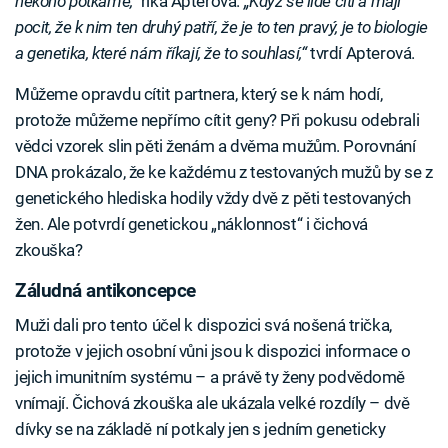
někoho potkáme,“
říká Apterová.
„Když se lidé cítí a mají
pocit, že k nim ten druhý patří, že je to ten pravý, je to biologie
a genetika, které nám říkají, že to souhlasí,“
tvrdí Apterová.
Můžeme opravdu cítit partnera, který se k nám hodí,
protože můžeme nepřímo cítit geny? Při pokusu odebrali
vědci vzorek slin pěti ženám a dvěma mužům. Porovnání
DNA prokázalo, že ke každému z testovaných mužů by se z
genetického hlediska hodily vždy dvě z pěti testovaných
žen. Ale potvrdí genetickou „náklonnost“ i čichová
zkouška?
Záludná antikoncepce
Muži dali pro tento účel k dispozici svá nošená trička,
protože v jejich osobní vůni jsou k dispozici informace o
jejich imunitním systému – a právě ty ženy podvědomě
vnímají. Čichová zkouška ale ukázala velké rozdíly – dvě
dívky se na základě ní potkaly jen s jedním geneticky