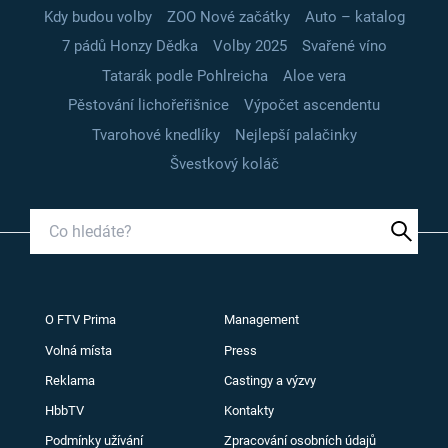
Kdy budou volby
ZOO Nové začátky
Auto – katalog
7 pádů Honzy Dědka
Volby 2025
Svařené víno
Tatarák podle Pohlreicha
Aloe vera
Pěstování lichořeřišnice
Výpočet ascendentu
Tvarohové knedlíky
Nejlepší palačinky
Švestkový koláč
O FTV Prima
Management
Volná místa
Press
Reklama
Castingy a výzvy
HbbTV
Kontakty
Podmínky užívání
Zpracování osobních údajů