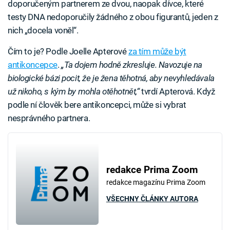
doporučeným partnerem ze dvou, naopak dívce, které
testy DNA nedoporučily žádného z obou figurantů, jeden z
nich „docela voněl“.
Čím to je? Podle Joelle Apterové
za tím může být
antikoncepce
.
„Ta dojem hodně zkresluje. Navozuje na
biologické bázi pocit, že je žena těhotná, aby nevyhledávala
už nikoho, s kým by mohla otěhotnět,“
tvrdí Apterová. Když
podle ní člověk bere antikoncepci, může si vybrat
nesprávného partnera.
redakce Prima Zoom
redakce magazínu Prima Zoom
VŠECHNY ČLÁNKY AUTORA