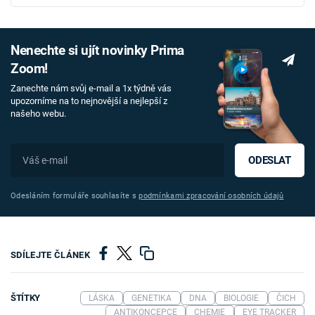
Nenechte si ujít novinky Prima
Zoom!
Zanechte nám svůj e-mail a 1x týdně vás
upozorníme na to nejnovější a nejlepší z
našeho webu.
ODESLAT
Odesláním formuláře souhlasíte s
podmínkami zpracování osobních údajů
SDÍLEJTE ČLÁNEK
ŠTÍTKY
LÁSKA
GENETIKA
DNA
BIOLOGIE
ČICH
ANTIKONCEPCE
CHEMIE
EYE TRACKER