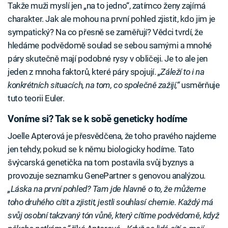
Takže muži myslí jen „na to jedno“, zatímco ženy zajímá
charakter. Jak ale mohou na první pohled zjistit, kdo jim je
sympatický? Na co přesně se zaměřují? Vědci tvrdí, že
hledáme podvědomě soulad se sebou samými a mnohé
páry skutečně mají podobné rysy v obličeji. Je to ale jen
jeden z mnoha faktorů, které páry spojují.
„Záleží to i na
konkrétních situacích, na tom, co společně zažijí,“
usměrňuje
tuto teorii Euler.
Voníme si? Tak se k sobě geneticky hodíme
Joelle Apterová je přesvědčena, že toho pravého najdeme
jen tehdy, pokud se k němu biologicky hodíme. Tato
švýcarská genetička na tom postavila svůj byznys a
provozuje seznamku GenePartner s genovou analýzou.
„Láska na první pohled? Tam jde hlavně o to, že můžeme
toho druhého cítit a zjistit, jestli souhlasí chemie. Každý má
svůj osobní takzvaný tón vůně, který cítíme podvědomě, když