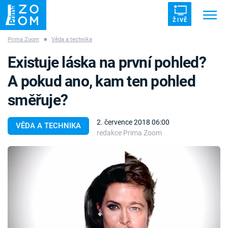
ŽIVĚ
Prima Zoom
■
Věda a technika
Trendy:
ZRÁDCI
UFO
DRUHÁ SVĚTOVÁ VÁLKA
Existuje láska na první pohled?
ZÁHADY
VETŘELCI DÁVNOVĚKU
A pokud ano, kam ten pohled
směřuje?
2. července 2018 06:00
VĚDA A TECHNIKA
redakce Prima Zoom
Témata
Témata
Pořady
TV Program