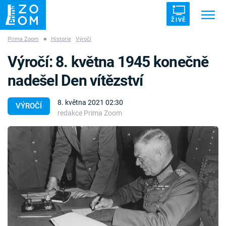
ŽIVĚ
Prima Zoom
■
Historie
Výročí
Trendy:
ZRÁDCI
UFO
DRUHÁ SVĚTOVÁ VÁLKA
Výročí: 8. května 1945 konečně
ZÁHADY
VETŘELCI DÁVNOVĚKU
nadešel Den vítězství
8. května 2021 02:30
VÝROČÍ
redakce Prima Zoom
Témata
Témata
Pořady
TV Program