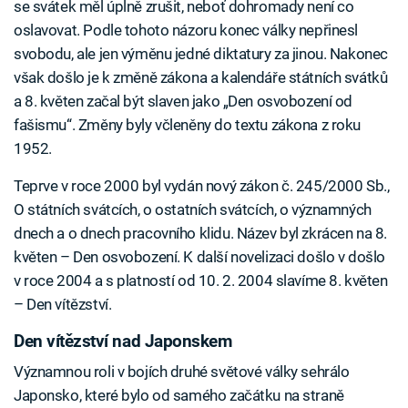
se svátek měl úplně zrušit, neboť dohromady není co
oslavovat. Podle tohoto názoru konec války nepřinesl
svobodu, ale jen výměnu jedné diktatury za jinou. Nakonec
však došlo je k změně zákona a kalendáře státních svátků
a 8. květen začal být slaven jako „Den osvobození od
fašismu“. Změny byly včleněny do textu zákona z roku
1952.
Teprve v roce 2000 byl vydán nový zákon č. 245/2000 Sb.,
O státních svátcích, o ostatních svátcích, o významných
dnech a o dnech pracovního klidu. Název byl zkrácen na 8.
květen – Den osvobození. K další novelizaci došlo v došlo
v roce 2004 a s platností od 10. 2. 2004 slavíme 8. květen
– Den vítězství.
Den vítězství nad Japonskem
Významnou roli v bojích druhé světové války sehrálo
Japonsko, které bylo od samého začátku na straně