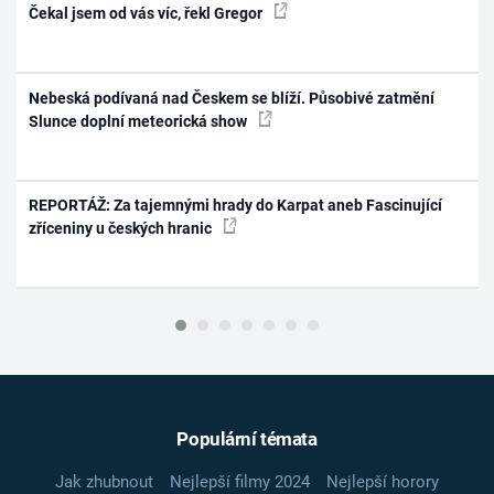
Čekal jsem od vás víc, řekl Gregor
Nebeská podívaná nad Českem se blíží. Působivé zatmění
Slunce doplní meteorická show
REPORTÁŽ: Za tajemnými hrady do Karpat aneb Fascinující
zříceniny u českých hranic
Populární témata
Jak zhubnout
Nejlepší filmy 2024
Nejlepší horory