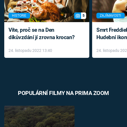
5
HISTORIE
ZAJÍMAVOSTI
Víte, proč se na Den
Smrt Freddie
díkůvzdání jí zrovna krocan?
Hudební ikon
až do konce 
24. listopadu 2022 13:40
24. listopadu 20
léky
POPULÁRNÍ FILMY NA PRIMA ZOOM