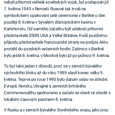
nebyli přítomní velitelé sovětských vojsk, byl podepsán již
7. května 1945 v Remeši. Rusové tak trvali na
symbolickém opakování celé ceremonie v Berlíně o den
později 8. května v bývalém důstojnickém kasinu v
Karlshorstu. Od samého začátku byli události přítomni
představitelé SSSR, USA a Velké Británie. Kvůli pozdnímu
příjezdu představitele francouzské strany se podpis Aktu
protáhl do pozdních večerních hodin. Zatímco v Berlíně
bylo ještě 8. května, v Moskvě bylo již po půlnoci 9. května.
To byl také jeden z důvodů, proč se v zemích bývalého
východního bloku až do roku 1989 slavil konec války 9.
května. Teprve po roce 1990 bylo datum oslav ve střední
Evropě, Norsku, Ukrajině a zemních britského
Commonwealthu sjednoceno a začalo se slavit ve shodě s
lokálním časovým pásmem 8. května.
V Rusku a v zemích bývalého Sovětského svazu, jako jsou