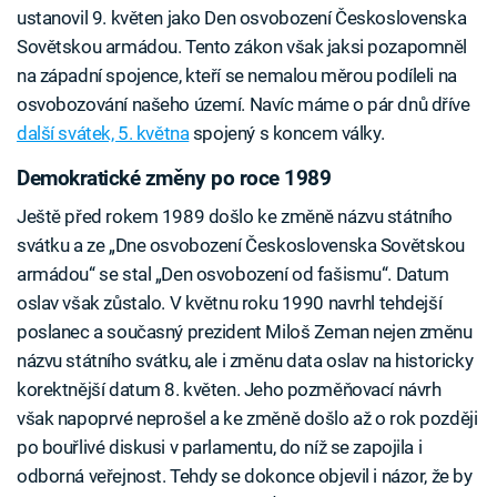
ustanovil 9. květen jako Den osvobození Československa
Sovětskou armádou. Tento zákon však jaksi pozapomněl
na západní spojence, kteří se nemalou měrou podíleli na
osvobozování našeho území. Navíc máme o pár dnů dříve
další svátek, 5. května
spojený s koncem války.
Demokratické změny po roce 1989
Ještě před rokem 1989 došlo ke změně názvu státního
svátku a ze „Dne osvobození Československa Sovětskou
armádou“ se stal „Den osvobození od fašismu“. Datum
oslav však zůstalo. V květnu roku 1990 navrhl tehdejší
poslanec a současný prezident Miloš Zeman nejen změnu
názvu státního svátku, ale i změnu data oslav na historicky
korektnější datum 8. květen. Jeho pozměňovací návrh
však napoprvé neprošel a ke změně došlo až o rok později
po bouřlivé diskusi v parlamentu, do níž se zapojila i
odborná veřejnost. Tehdy se dokonce objevil i názor, že by