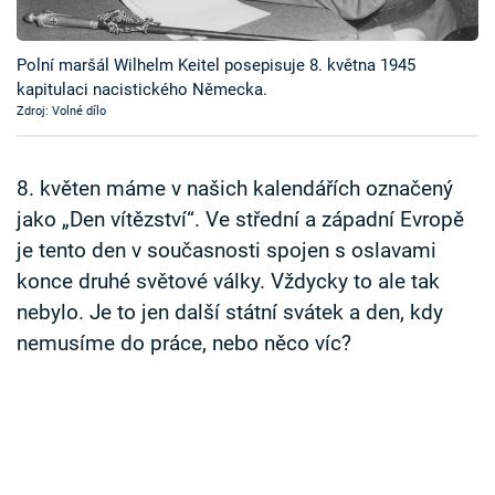
Časopis
Polní maršál Wilhelm Keitel posepisuje 8. května 1945
Sledujte prima+
kapitulaci nacistického Německa.
Zdroj: Volné dílo
Přihlášení
8. květen máme v našich kalendářích označený
jako „Den vítězství“. Ve střední a západní Evropě
Sledujte nás
je tento den v současnosti spojen s oslavami
konce druhé světové války. Vždycky to ale tak
nebylo. Je to jen další státní svátek a den, kdy
nemusíme do práce, nebo něco víc?