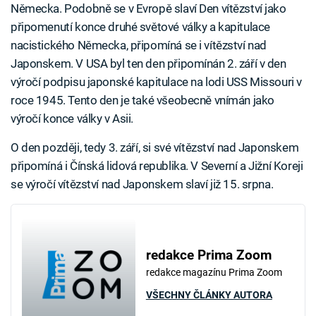
Německa. Podobně se v Evropě slaví Den vítězství jako
připomenutí konce druhé světové války a kapitulace
nacistického Německa, připomíná se i vítězství nad
Japonskem. V USA byl ten den připomínán 2. září v den
výročí podpisu japonské kapitulace na lodi USS Missouri v
roce 1945. Tento den je také všeobecně vnímán jako
výročí konce války v Asii.
O den později, tedy 3. září, si své vítězství nad Japonskem
připomíná i Čínská lidová republika. V Severní a Jižní Koreji
se výročí vítězství nad Japonskem slaví již 15. srpna.
redakce Prima Zoom
redakce magazínu Prima Zoom
VŠECHNY ČLÁNKY AUTORA