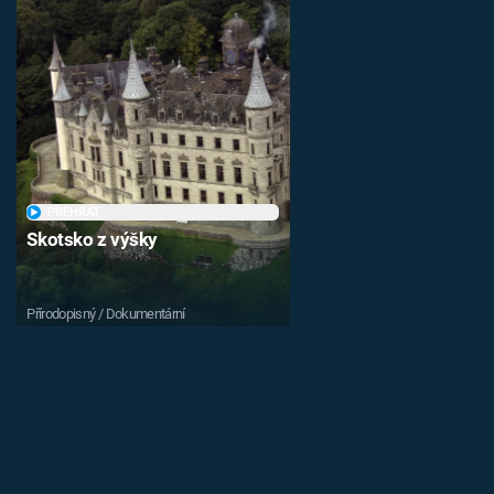
PŘEHRÁT
Skotsko z výšky
Přírodopisný / Dokumentární