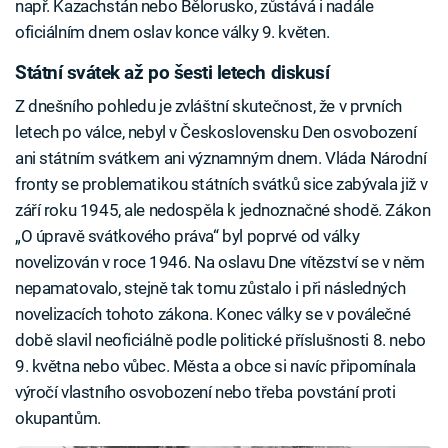
např. Kazachstán nebo Bělorusko, zůstává i nadále
oficiálním dnem oslav konce války 9. květen.
Státní svátek až po šesti letech diskusí
Z dnešního pohledu je zvláštní skutečnost, že v prvních
letech po válce, nebyl v Československu Den osvobození
ani státním svátkem ani významným dnem. Vláda Národní
fronty se problematikou státních svátků sice zabývala již v
září roku 1945, ale nedospěla k jednoznačné shodě. Zákon
„O úpravě svátkového práva“ byl poprvé od války
novelizován v roce 1946. Na oslavu Dne vítězství se v něm
nepamatovalo, stejně tak tomu zůstalo i při následných
novelizacích tohoto zákona. Konec války se v poválečné
době slavil neoficiálně podle politické příslušnosti 8. nebo
9. května nebo vůbec. Města a obce si navíc připomínala
výročí vlastního osvobození nebo třeba povstání proti
okupantům.