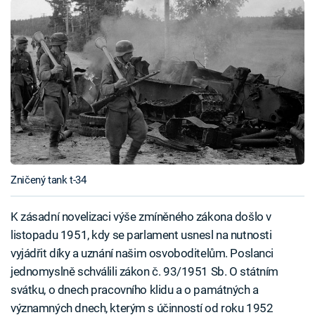
Zničený tank t-34
K zásadní novelizaci výše zmíněného zákona došlo v
listopadu 1951, kdy se parlament usnesl na nutnosti
vyjádřit díky a uznání našim osvoboditelům. Poslanci
jednomyslně schválili zákon č. 93/1951 Sb. O státním
svátku, o dnech pracovního klidu a o památných a
významných dnech, kterým s účinností od roku 1952