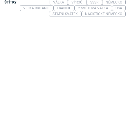
ŠTÍTKY
VÁLKA
VÝROČÍ
SSSR
NĚMECKO
VELKÁ BRITÁNIE
FRANCIE
2 SVĚTOVÁ VÁLKA
USA
STÁTNÍ SVÁTEK
NACISTICKÉ NĚMECKO