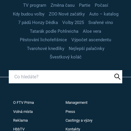
TV program
Změna času
Partie
Počasí
Kdy budou volby
ZOO Nové začátky
Auto – katalog
7 pádů Honzy Dědka
Volby 2025
Svařené víno
Tatarák podle Pohlreicha
Aloe vera
Pěstování lichořeřišnice
Výpočet ascendentu
Tvarohové knedlíky
Nejlepší palačinky
Švestkový koláč
O FTV Prima
Management
Volná místa
Press
Reklama
Castingy a výzvy
HbbTV
Kontakty