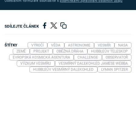
Odesláním formuláře souhlasíte s
podmínkami zpracování osobních údajů
SDÍLEJTE ČLÁNEK
ŠTÍTKY
VÝROČÍ
VĚDA
ASTRONOMIE
VESMÍR
NASA
ZEMĚ
PROJEKT
OBĚŽNÁ DRÁHA
HUBBLEŮV TELESKOP
EVROPSKÁ KOSMICKÁ AGENTURA
CHALLENGE
OBSERVATOŘ
VÝZKUM VESMÍRU
VESMÍRNÝ DALEKOHLED JAMESE WEBBA
HUBBLEŮV VESMÍRNÝ DALEKOHLED
LYMAN SPITZER