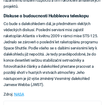
razantnímu snížení rozpočtu a tím i ukončení amatérských
projektů.
Diskuse o budoucnosti Hubbleova teleskopu
Co bude s dalekohledem dál, je předmětem vleklých
vědeckých diskusí. Poslední servisní misi zajistil
raketoplán Atlantis v květnu 2009 v rámci mise STS-125.
Jednalo se zároveň o poslední let raketoplánu programu
Space Shuttle. Podle všeho se s dalšími servisními lety k
dalekohledu již nepočítá. Je tedy pravděpodobné, že do
konce desetiletí selžou stabilizační setrvačníky a
fotovoltaické články a dalekohled přestane pracovat a
později shoří v hustých vrstvách atmosféry. Jeho
nástupcem je již výše zmíněný Vesmírný dalekohled
Jamese Webba (JWST).
Zdroj:
NASA