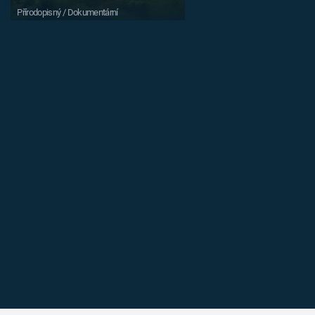
Přírodopisný / Dokumentární