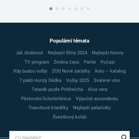
Populární témata
Jak zhubnout
Nejlepší filmy 2024
Nejlepší horory
TV program
Změna času
Partie
Počasí
Kdy budou volby
ZOO Nové začátky
Auto – katalog
7 pádů Honzy Dědka
Volby 2025
Svařené víno
Tatarák podle Pohlreicha
Aloe vera
Pěstování lichořeřišnice
Výpočet ascendentu
Tvarohové knedlíky
Nejlepší palačinky
Švestkový koláč