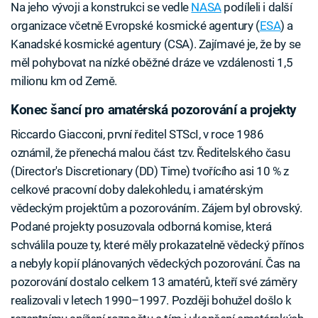
Na jeho vývoji a konstrukci se vedle
NASA
podíleli i další
organizace včetně Evropské kosmické agentury (
ESA
) a
Kanadské kosmické agentury (CSA). Zajímavé je, že by se
měl pohybovat na nízké oběžné dráze ve vzdálenosti 1,5
milionu km od Země.
Konec šancí pro amatérská pozorování a projekty
Riccardo Giacconi, první ředitel STScI, v roce 1986
oznámil, že přenechá malou část tzv. Ředitelského času
(Director's Discretionary (DD) Time) tvořícího asi 10 % z
celkové pracovní doby dalekohledu, i amatérským
vědeckým projektům a pozorováním. Zájem byl obrovský.
Podané projekty posuzovala odborná komise, která
schválila pouze ty, které měly prokazatelně vědecký přínos
a nebyly kopií plánovaných vědeckých pozorování. Čas na
pozorování dostalo celkem 13 amatérů, kteří své záměry
realizovali v letech 1990–1997. Později bohužel došlo k