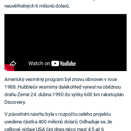
neuvěřitelných 6 milionů dolarů.
Americký vesmírný program byl znovu obnoven v roce
1988. Hubbleův vesmírný dalekohled vynesl na oběžnou
dráhu Země 24. dubna 1990 do výšky 600 km raketoplán
Discovery.
V původním návrhu byla v rozpočtu celého projektu
uvedena částka 400 milionů dolarů. Odhaduje se, že
celkové výdaje USA činí dnes něco mezi 4,5 až 6