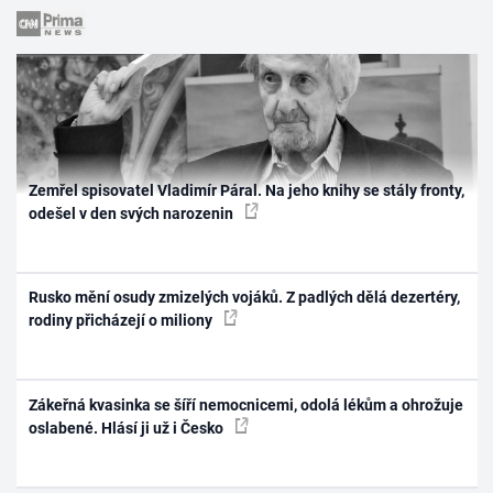
Zemřel spisovatel Vladimír Páral. Na jeho knihy se stály fronty,
odešel v den svých narozenin
Rusko mění osudy zmizelých vojáků. Z padlých dělá dezertéry,
rodiny přicházejí o miliony
Zákeřná kvasinka se šíří nemocnicemi, odolá lékům a ohrožuje
oslabené. Hlásí ji už i Česko