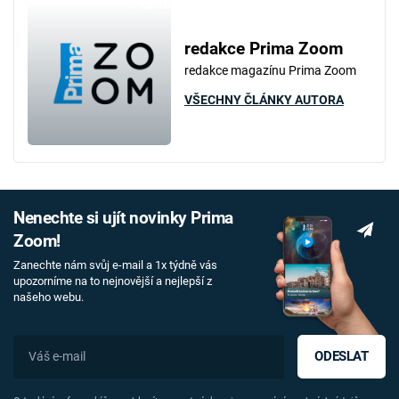
Failed to fetch
redakce Prima Zoom
redakce magazínu Prima Zoom
VŠECHNY ČLÁNKY AUTORA
Nenechte si ujít novinky Prima
Zoom!
Zanechte nám svůj e-mail a 1x týdně vás
upozorníme na to nejnovější a nejlepší z
našeho webu.
ODESLAT