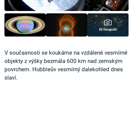
Časopis
Sledujte prima+
26 fotografií
Přihlášení
V současnosti se koukáme na vzdálené vesmírné
objekty z výšky bezmála 600 km nad zemským
Sledujte nás
povrchem. Hubbleův vesmírný dalekohled dnes
slaví.