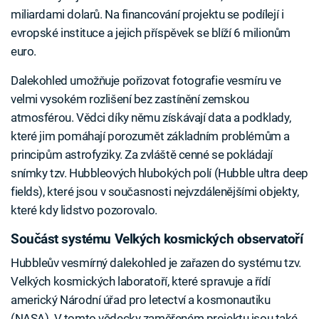
miliardami dolarů. Na financování projektu se podílejí i
evropské instituce a jejich příspěvek se blíží 6 milionům
euro.
Dalekohled umožňuje pořizovat fotografie vesmíru ve
velmi vysokém rozlišení bez zastínění zemskou
atmosférou. Vědci díky němu získávají data a podklady,
které jim pomáhají porozumět základním problémům a
principům astrofyziky. Za zvláště cenné se pokládají
snímky tzv. Hubbleových hlubokých polí (Hubble ultra deep
fields), které jsou v současnosti nejvzdálenějšími objekty,
které kdy lidstvo pozorovalo.
Součást systému Velkých kosmických observatoří
Hubbleův vesmírný dalekohled je zařazen do systému tzv.
Velkých kosmických laboratoří, které spravuje a řídí
americký Národní úřad pro letectví a kosmonautiku
(NASA). V tomto vědecky zaměřeném projektu jsou také