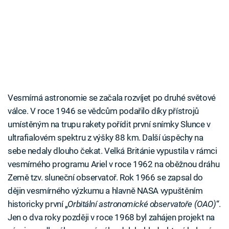
Vesmírná astronomie se začala rozvíjet po druhé světové
válce. V roce 1946 se vědcům podařilo díky přístrojů
umístěným na trupu rakety pořídit první snímky Slunce v
ultrafialovém spektru z výšky 88 km. Další úspěchy na
sebe nedaly dlouho čekat. Velká Británie vypustila v rámci
vesmírného programu Ariel v roce 1962 na oběžnou dráhu
Země tzv. sluneční observatoř. Rok 1966 se zapsal do
dějin vesmírného výzkumu a hlavně NASA vypuštěním
historicky první „
Orbitální astronomické observatoře (OAO)
“.
Jen o dva roky později v roce 1968 byl zahájen projekt na