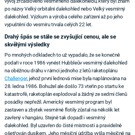
vývoj zrcadlového vesmírného dalekohledu, který byl znám
po názvy Velký orbitální dalekohled nebo Velký vesmírný
dalekohled. Výzkum a výroba celého zařízení až po jeho
vypuštění do vesmíru trvala celých 22 let.
Drahý špás se stále se zvyšující cenou, ale se
skvělými výsledky
Po mnohých odkladech to už vypadalo, že se konečně
podaří v roce 1986 vynést Hubbleův vesmírný dalekohled
na oběžnou dráhu v rámci jednoho z letů raketoplánu
Challenger
, jehož první lednová mise byla naplánována na
28. ledna 1986. Bohužel ale došlo 73 vteřin po startu ke
katastrofě, raketoplán explodoval a žádný ze sedmi členů
posádky nepřežil. Americký vesmírný program byl
zastaven a zbytek vesmírné flotily zůstal na několik let
zavřený v hangáru. Stejně tak dopadl i vesmírný
dalekohled. Byl uzavřen do čisté místnosti a pravidelně
ošetřován dusíkem. Jeho měsíční údržba vyšla měsíčně na