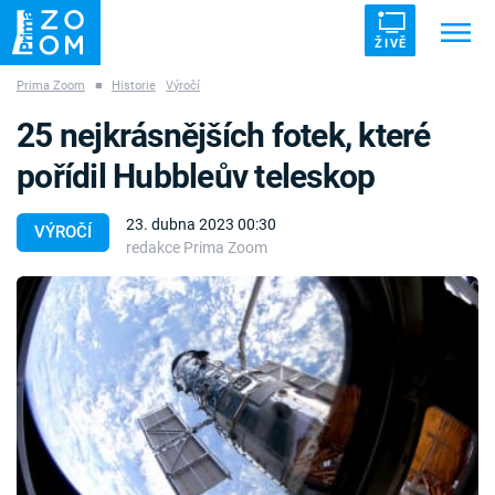
ŽIVĚ
Prima Zoom
■
Historie
Výročí
Trendy:
ZRÁDCI
UFO
DRUHÁ SVĚTOVÁ VÁLKA
25 nejkrásnějších fotek, které
ZÁHADY
VETŘELCI DÁVNOVĚKU
pořídil Hubbleův teleskop
23. dubna 2023 00:30
VÝROČÍ
redakce Prima Zoom
Témata
Témata
Pořady
TV Program