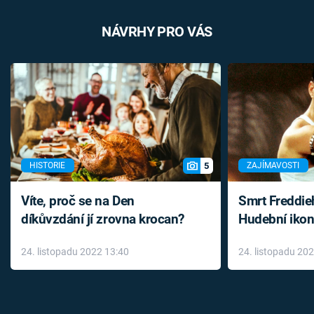
NÁVRHY PRO VÁS
5
HISTORIE
ZAJÍMAVOSTI
Víte, proč se na Den
Smrt Freddie
díkůvzdání jí zrovna krocan?
Hudební ikon
až do konce 
24. listopadu 2022 13:40
24. listopadu 20
léky