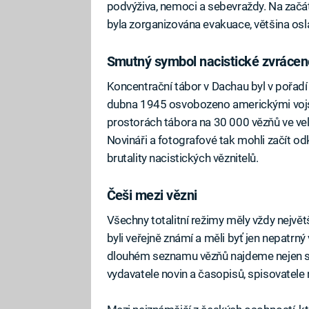
podvýživa, nemoci a sebevraždy. Na začát
byla zorganizována evakuace, většina osl
Smutný symbol nacistické zvrácen
Koncentrační tábor v Dachau byl v pořadí
dubna 1945 osvobozeno americkými vojsky
prostorách tábora na 30 000 vězňů ve ve
Novináři a fotografové tak mohli začít od
brutality nacistických věznitelů.
Češi mezi vězni
Všechny totalitní režimy měly vždy největší
byli veřejně známí a měli byť jen nepatrný 
dlouhém seznamu vězňů najdeme nejen sta
vydavatele novin a časopisů, spisovatele