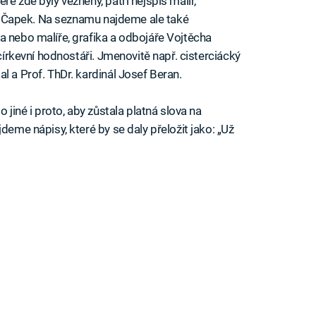
é zde byly vězněny, patří nejspíš malíř,
sef Čapek. Na seznamu najdeme ale také
a nebo malíře, grafika a odbojáře Vojtěcha
 církevní hodnostáři. Jmenovitě např. cisterciácký
l a Prof. ThDr. kardinál Josef Beran.
 jiné i proto, aby zůstala platná slova na
deme nápisy, které by se daly přeložit jako: „Už