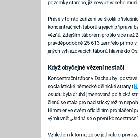
pozemky starého, již nevyužívaného muni
Právě v tomto zařízení se školili příslušní
koncentračních táborů a jejich příprava 
vězňů. Zdejším táborem prošlo více než 200
pravděpodobně 25 613 zemřelo přímo v t
jiných vyhlazovacích táborů, hlavně do Os
Když obyčejné vězení nestačí
Koncentrační tábor v Dachau byl postave
socialistické německé dělnické strany (
N
osudu byla druhá jmenovaná politická str
členů se stala pro nacistický režim nepoh
Himmler ve svém oficiálním prohlášení p
výmluvně: „Jedná se o první koncentrační 
Vzhledem k tomu, že se jednalo o první zař