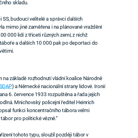
čního skladu.
ci SS, budoucí velitelé a správci dalších
byla mimo jiné zaměřena i na plánované vraždění
 000 lidí z třiceti různých zemí, z nichž
áboře a dalších 10 000 pak po deportaci do
větimi.
n na základě rozhodnutí vládní koalice Národně
SDAP
) a Německé nacionální strany lidové. Ironií
ana 6. července 1933 rozpuštěna a řada jejích
odlná. Mnichovský policejní ředitel Heinrich
opsal funkci koncentračního tábora velmi
tábor pro politické vězně.“
ízení tohoto typu, sloužil později tábor v