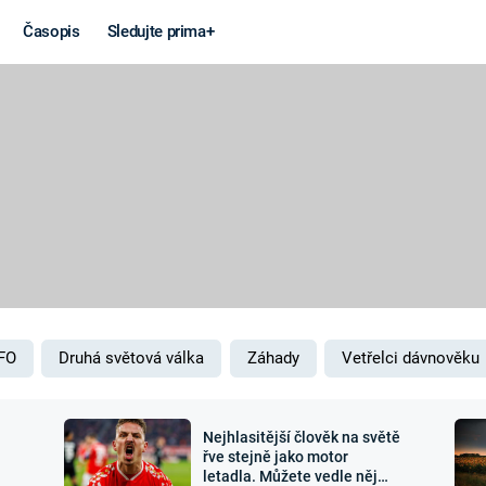
Časopis
Sledujte prima+
Věda a
Války
technika
STUDENÁ V
KORONAVIRUS
VÁLKA VE
VIETNAMU
VESMÍR
VÁLEČNÉ FI
MARS
SERIÁLY
FO
Druhá světová válka
Záhady
Vetřelci dávnověku
Nejhlasitější člověk na světě
Záhady a
Zajímav
řve stejně jako motor
letadla. Můžete vedle něj
konspirace