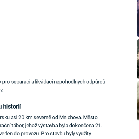
y pro separaci a likvidaci nepohodlných odpůrců
v.
historií
sku asi 20 km severně od Mnichova. Město
trační tábor, jehož výstavba byla dokončena 21.
veden do provozu. Pro stavbu byly využity