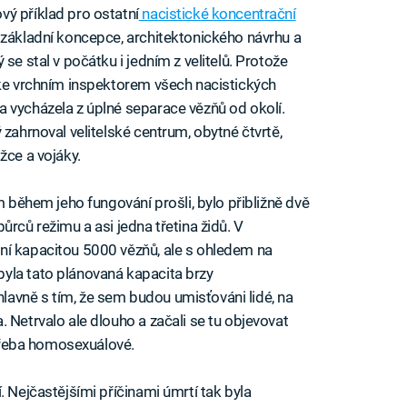
ý příklad pro ostatní
nacistické koncentrační
 základní koncepce, architektonického návrhu a
se stal v počátku i jedním z velitelů. Protože
cke vrchním inspektorem všech nacistických
 vycházela z úplné separace vězňů od okolí.
 zahrnoval velitelské centrum, obytné čtvrtě,
žce a vojáky.
m během jeho fungování prošli, bylo přibližně dvě
ůrců režimu a asi jedna třetina židů. V
ní kapacitou 5000 vězňů, ale s ohledem na
yla tato plánovaná kapacita brzy
avně s tím, že sem budou umisťováni lidé, na
 Netrvalo ale dlouho a začali se tu objevovat
o třeba homosexuálové.
. Nejčastějšími příčinami úmrtí tak byla