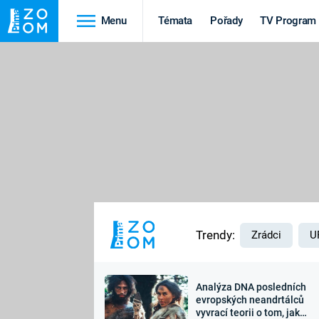
Menu
Témata
Pořady
TV Program
Cestování
Historie
HRADY A ZÁMKY
VIKINGOVÉ
HEDVÁBNÁ STEZKA
EPIDEMIE A
PANDEMIE
PŘÍRODA
STAROVĚKÝ EGYPT
Trendy:
Zrádci
U
Analýza DNA posledních
Druhá
Výročí
evropských neandrtálců
vyvrací teorii o tom, jak
světová válka