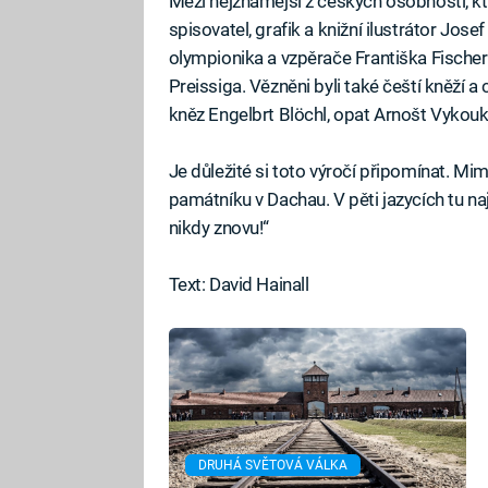
Mezi nejznámější z českých osobností, kter
spisovatel, grafik a knižní ilustrátor Jo
olympionika a vzpěrače Františka Fischer
Preissiga. Vězněni byli také čeští kněží a
kněz Engelbrt Blöchl, opat Arnošt Vykouka
Je důležité si toto výročí připomínat. Mimo
památníku v Dachau. V pěti jazycích tu naj
nikdy znovu!“
Text: David Hainall
DRUHÁ SVĚTOVÁ VÁLKA