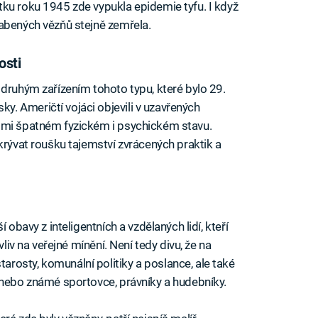
ku roku 1945 zde vypukla epidemie tyfu. I když
abených vězňů stejně zemřela.
osti
 druhým zařízením tohoto typu, které bylo 29.
. Američtí vojáci objevili v uzavřených
lmi špatném fyzickém i psychickém stavu.
krývat roušku tajemství zvrácených praktik a
 obavy z inteligentních a vzdělaných lidí, kteří
vliv na veřejné mínění. Není tedy divu, že na
rosty, komunální politiky a poslance, ale také
 nebo známé sportovce, právníky a hudebníky.