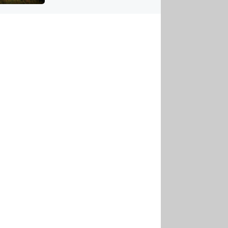
US
tornádem
RSUS
ZE A