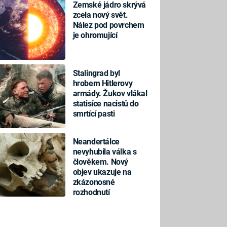
Zemské jádro skrývá
zcela nový svět.
Nález pod povrchem
je ohromující
Stalingrad byl
hrobem Hitlerovy
armády. Žukov vlákal
statisíce nacistů do
smrtící pasti
Neandertálce
nevyhubila válka s
člověkem. Nový
objev ukazuje na
zkázonosné
rozhodnutí