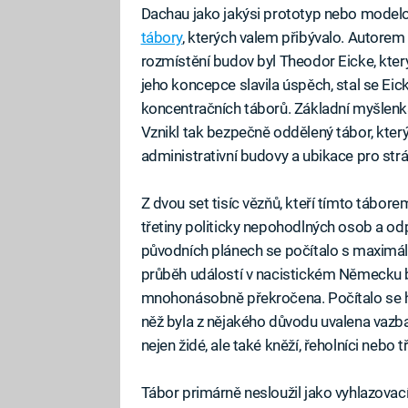
Dachau jako jakýsi prototyp nebo modelov
tábory
, kterých valem přibývalo. Autorem
rozmístění budov byl Theodor Eicke, který 
jeho koncepce slavila úspěch, stal se Ei
koncentračních táborů. Základní myšlenka
Vznikl tak bezpečně oddělený tábor, který
administrativní budovy a ubikace pro strá
Z dvou set tisíc vězňů, kteří tímto tábore
třetiny politicky nepohodlných osob a odp
původních plánech se počítalo s maximál
průběh událostí v nacistickém Německu b
mnohonásobně překročena. Počítalo se hl
něž byla z nějakého důvodu uvalena vazba.
nejen židé, ale také kněží, řeholníci neb
Tábor primárně nesloužil jako vyhlazovací