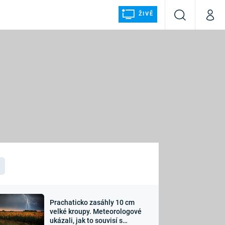
ŽIVĚ
Vyhledávání
Můj p
Prima+
ÁLKA
CNN Prima NEWS
Prima FRESH
Prima LIVING
LMY A
Prima Ženy
Prima LAJK
Prachaticko zasáhly 10 cm
osti
velké kroupy. Meteorologové
Sledujte nás
ukázali, jak to souvisí s