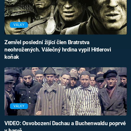
VÁLKY
Zemřel poslední žijící člen Bratrstva
neohrožených. Válečný hrdina vypil Hitlerovi
koňak
VÁLKY
VIDEO: Osvobození Dachau a Buchenwaldu poprvé
v barvě