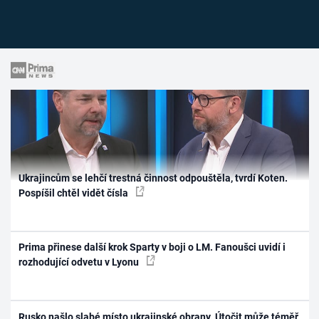
Ukrajincům se lehčí trestná činnost odpouštěla, tvrdí Koten.
Pospíšil chtěl vidět čísla
Prima přinese další krok Sparty v boji o LM. Fanoušci uvidí i
rozhodující odvetu v Lyonu
Rusko našlo slabé místo ukrajinské obrany. Útočit může téměř