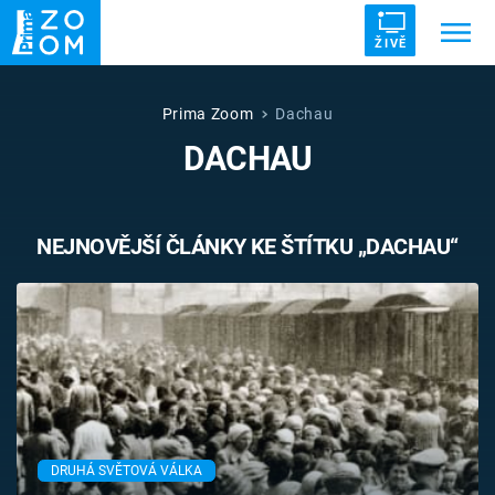
ŽIVĚ
Trendy:
ZRÁDCI
UFO
DRUHÁ SVĚTOVÁ VÁLKA
Prima Zoom
Dachau
DACHAU
ZÁHADY
VETŘELCI DÁVNOVĚKU
NEJNOVĚJŠÍ ČLÁNKY KE ŠTÍTKU „DACHAU“
Témata
Témata
Pořady
TV Program
DRUHÁ SVĚTOVÁ VÁLKA