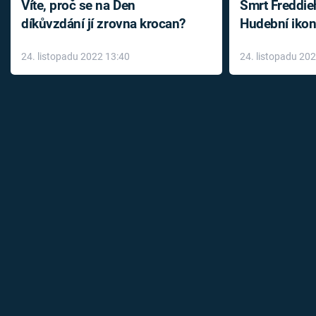
Víte, proč se na Den
Smrt Freddie
díkůvzdání jí zrovna krocan?
Hudební ikon
až do konce 
24. listopadu 2022 13:40
24. listopadu 20
léky