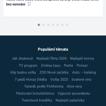
bez varování
Populární témata
Jak zhubnout
Nejlepší filmy 2024
Nejlepší horory
TV program
Změna času
Partie
Počasí
Kdy budou volby
ZOO Nové začátky
Auto – katalog
7 pádů Honzy Dědka
Volby 2025
Svařené víno
Tatarák podle Pohlreicha
Aloe vera
Pěstování lichořeřišnice
Výpočet ascendentu
Tvarohové knedlíky
Nejlepší palačinky