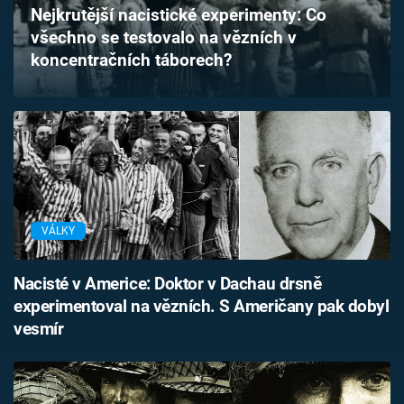
Nejkrutější nacistické experimenty: Co
Časopis
všechno se testovalo na vězních v
koncentračních táborech?
Sledujte prima+
Přihlášení
Sledujte nás
VÁLKY
Nacisté v Americe: Doktor v Dachau drsně
experimentoval na vězních. S Američany pak dobyl
vesmír