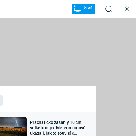
ŽIVĚ
Vyhledávání
Můj p
Prima+
ÁLKA
CNN Prima NEWS
Prima FRESH
Prima LIVING
LMY A
Prima Ženy
Prima LAJK
Prachaticko zasáhly 10 cm
osti
velké kroupy. Meteorologové
Sledujte nás
ukázali, jak to souvisí s