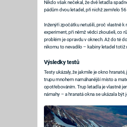
Nikdo však nečekal, že dvě letadla spadn
pádům dvou letadel, při nichž zemřelo 56 l
Inženýři zpočátku netušili, proč vlastně
experiment, při němž vědci zkoušeli, co r
problém je opravdu v oknech. Až do té do
nikomu to nevadilo – kabiny letadel totiž
Výsledky testů
Testy ukázaly, že jakmile je okno hranaté, j
trupu mnohem namáhanější místo a mater
opotřebováním. Trup letadla je vlastně j
námahy – a hranatá okna se ukázala být je