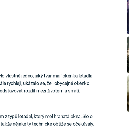
o vlastně jedno, jaký tvar mají okénka letadla.
tále rychleji, ukázalo se, že i obyčejné okénko
edstavovat rozdíl mezi životem a smrtí.
m z typů letadel, který měl hranatá okna, Šlo o
 takže nějaké ty technické obtíže se očekávaly.