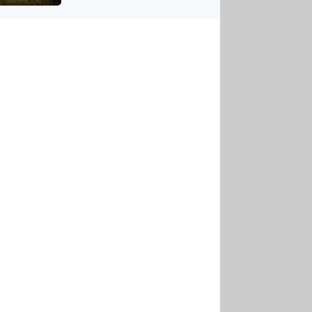
US
tornádem
RSUS
ZE A