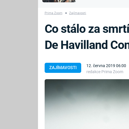
MARIE TEREZIE
vyhynuli
ADOLF HITLER
NAPOLEON
Prima Zoom
■
Zajímavosti
BONAPARTE
ATENTÁT NA
Co stálo za smrtí
REINHARDA
BRITSKÁ
HEYDRICHA
KRÁLOVSKÁ
De Havilland Co
RODINA
PRVNÍ SVĚTOVÁ
VÁLKA
12. června 2019 06:00
ZAJÍMAVOSTI
redakce Prima Zoom