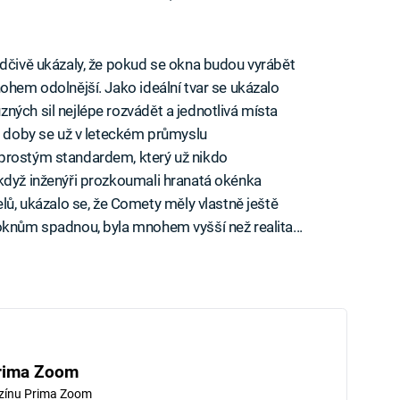
ědčivě ukázaly, že pokud se okna budou vyrábět
ohem odolnější. Jako ideální tvar se ukázalo
ných sil nejlépe rozvádět a jednotlivá místa
té doby se už v leteckém průmyslu
prostým standardem, který už nikdo
když inženýři prozkoumali hranatá okénka
 ukázalo se, že Comety měly vlastně ještě
oknům spadnou, byla mnohem vyšší než realita...
rima Zoom
zínu Prima Zoom