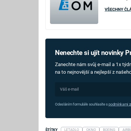
VŠECHNY ČL
Nenechte si ujít novinky 
Zanechte nám svůj e-mail a 1x tý
na to nejnovější a nejlepší z naše
Odesláním formuláře souhlasíte s
podmínkami zp
ŠTÍTKY
LETADLO
OKNO
BOEING
AIRB