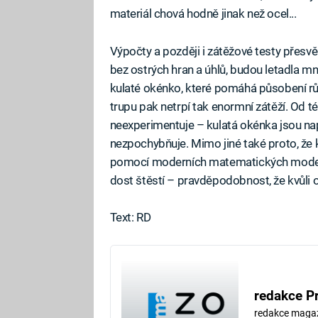
materiál chová hodně jinak než ocel...
Výpočty a později i zátěžové testy přesv
bez ostrých hran a úhlů, budou letadla mn
kulaté okénko, které pomáhá působení růz
trupu pak netrpí tak enormní zátěží. Od 
neexperimentuje – kulatá okénka jsou na
nezpochybňuje. Mimo jiné také proto, že 
pomocí moderních matematických modelů,
dost štěstí – pravděpodobnost, že kvůli 
Text: RD
redakce P
redakce maga