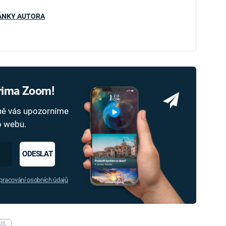
ÁNKY AUTORA
Prima Zoom!
dně vás upozorníme
ho webu.
ODESLAT
racování osobních údajů
US