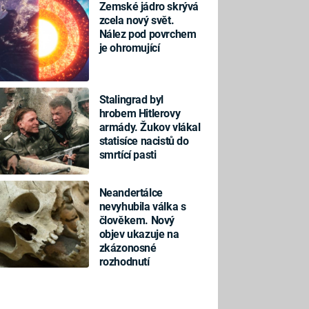
Zemské jádro skrývá
zcela nový svět.
Nález pod povrchem
je ohromující
Stalingrad byl
hrobem Hitlerovy
armády. Žukov vlákal
statisíce nacistů do
smrtící pasti
Neandertálce
nevyhubila válka s
člověkem. Nový
objev ukazuje na
zkázonosné
rozhodnutí