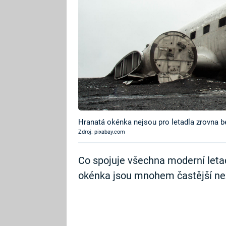
Hranatá okénka nejsou pro letadla zrovna 
Zdroj: pixabay.com
Co spojuje všechna moderní letad
okénka jsou mnohem častější než