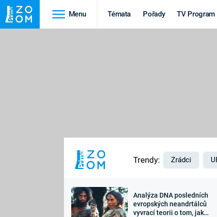
Menu
Témata
Pořady
TV Program
Cestování
Historie
HRADY A ZÁMKY
VIKINGOVÉ
HEDVÁBNÁ STEZKA
EPIDEMIE A
PANDEMIE
PŘÍRODA
STAROVĚKÝ EGYPT
Trendy:
Zrádci
U
Analýza DNA posledních
Druhá
Výročí
evropských neandrtálců
vyvrací teorii o tom, jak
světová válka