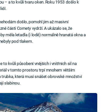
ou – a to kvůli tvaru oken. Roku 1953 došlo k
idí.
 k nehodám došlo, pomohl jim až masivní
ůzné části Comety vydrží. A ukázalo se, že
by měla letadla (i lodě) normálně hranatá okna a
 nebyly pod tlakem.
e to kvůli působení vnějších i vnitřních sil na
iál v tomto prostoru trpí mnohem větším
en trubka, která musí snášet obrovské množství
jí slabinou.