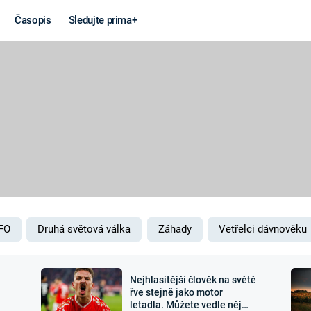
Časopis
Sledujte prima+
Věda a
Války
technika
STUDENÁ V
KORONAVIRUS
VÁLKA VE
VIETNAMU
VESMÍR
VÁLEČNÉ FI
MARS
SERIÁLY
FO
Druhá světová válka
Záhady
Vetřelci dávnověku
Nejhlasitější člověk na světě
Záhady a
Zajímav
řve stejně jako motor
letadla. Můžete vedle něj
konspirace