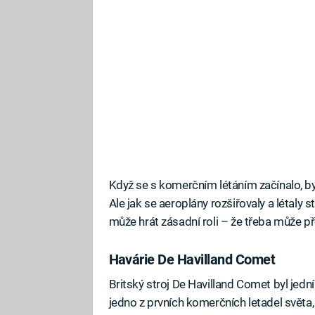
Když se s komerčním létáním začínalo, byl
Ale jak se aeroplány rozšiřovaly a létaly s
může hrát zásadní roli – že třeba může př
Havárie De Havilland Comet
Britský stroj De Havilland Comet byl jední
jedno z prvních komerčních letadel světa,