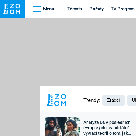
Menu
Témata
Pořady
TV Program
Cestování
Historie
HRADY A ZÁMKY
VIKINGOVÉ
HEDVÁBNÁ STEZKA
EPIDEMIE A
PANDEMIE
PŘÍRODA
STAROVĚKÝ EGYPT
Trendy:
Zrádci
U
Analýza DNA posledních
Druhá
Výročí
evropských neandrtálců
vyvrací teorii o tom, jak
světová válka