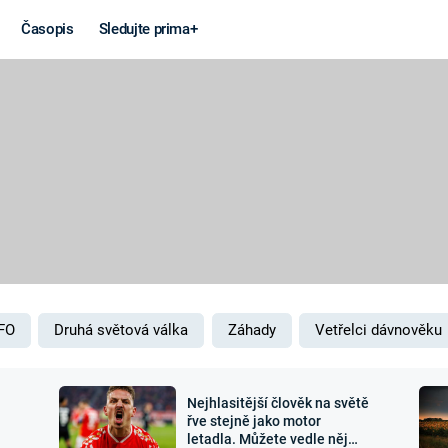
Časopis
Sledujte prima+
Věda a
Války
technika
STUDENÁ V
KORONAVIRUS
VÁLKA VE
VIETNAMU
VESMÍR
VÁLEČNÉ FI
MARS
SERIÁLY
FO
Druhá světová válka
Záhady
Vetřelci dávnověku
Nejhlasitější člověk na světě
Záhady a
Zajímav
řve stejně jako motor
letadla. Můžete vedle něj
konspirace