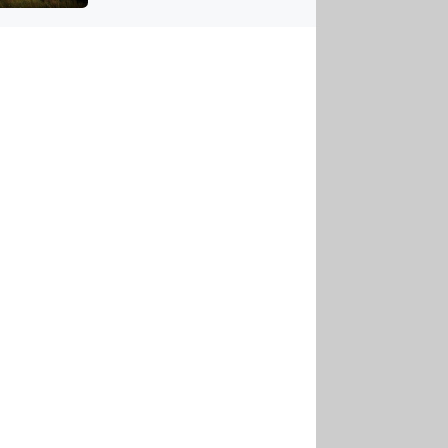
US
tornádem
RSUS
ZE A