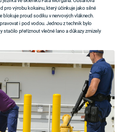
od jezírka ve skleníku Fata Morgana. Obsahová
ad pro výrobu kokainu, který účinkuje jako silné
že blokuje proud sodíku v nervových vláknech.
epravovat i pod vodou. Jednou z technik bylo
y stačilo přeříznout vlečné lano a důkazy zmizely