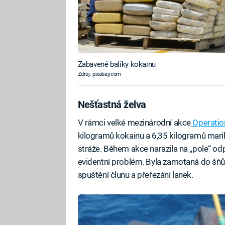
Zabavené balíky kokainu
Zdroj: pixabay.com
Nešťastná želva
V rámci velké mezinárodní akce
Operation
kilogramů kokainu a 6,35 kilogramů marihu
stráže. Během akce narazila na „pole“ od
evidentní problém. Byla zamotaná do šňůr 
spuštění člunu a přeřezání lanek.