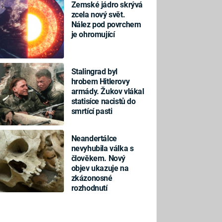
Zemské jádro skrývá
zcela nový svět.
Nález pod povrchem
je ohromující
Stalingrad byl
hrobem Hitlerovy
armády. Žukov vlákal
statisíce nacistů do
smrtící pasti
Neandertálce
nevyhubila válka s
člověkem. Nový
objev ukazuje na
zkázonosné
rozhodnutí