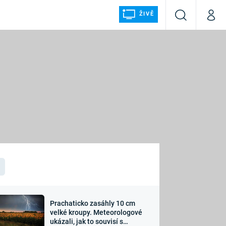
ŽIVĚ
Vyhledávání
Můj p
Prima+
ÁLKA
CNN Prima NEWS
Prima FRESH
Prima LIVING
LMY A
Prima Ženy
Prima LAJK
Prachaticko zasáhly 10 cm
osti
velké kroupy. Meteorologové
Sledujte nás
ukázali, jak to souvisí s