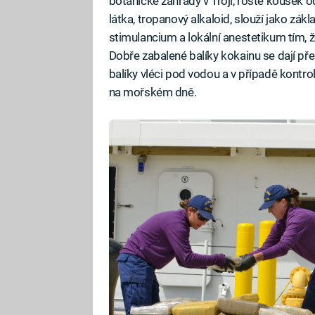
botanické zahrady v Troji, roste kousek 
látka, tropanový alkaloid, slouží jako zákl
stimulancium a lokální anestetikum tím, 
Dobře zabalené balíky kokainu se dají př
balíky vléci pod vodou a v případě kontrol
na mořském dně.