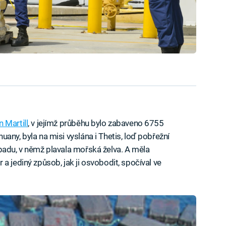
 Martill
, v jejímž průběhu bylo zabaveno 6755
any, byla na misi vyslána i Thetis, loď pobřežní
padu, v němž plavala mořská želva. A měla
a jediný způsob, jak ji osvobodit, spočíval ve