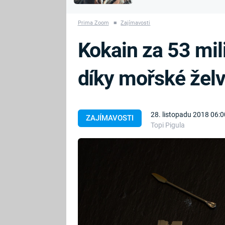
MARIE TEREZIE
vyhynuli
ADOLF HITLER
NAPOLEON
Prima Zoom
■
Zajímavosti
BONAPARTE
ATENTÁT NA
Kokain za 53 mil
REINHARDA
BRITSKÁ
HEYDRICHA
KRÁLOVSKÁ
díky mořské žel
RODINA
PRVNÍ SVĚTOVÁ
VÁLKA
28. listopadu 2018 06:0
ZAJÍMAVOSTI
Topi Pigula