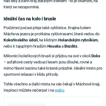
nad lesy a barví kraj zlatavým světlem - to je okamžik, na
který se nezapomíná.
Ideální čas na kolo i brusle
Podzimní počasí přeje také cyklistice. Krajina kolem
Máchova jezera je protkána cyklotrasami, které vedou do
Kokořínského údolí
, ke klidným
Holandským rybníkům
,
nebo k tajuplným hradům
Houska
a
Bezděz
.
Milovníci kolečkových bruslí si přijdou na své v okolí
Doks
– asfaltové cesty vedoucí lesem jsou dlouhé, rovné a
mimo hlavní sezónu také krásně prázdné. Ideální místo pro
sportovní relaxaci v klidu přírody.
Tohle všechno a další místa na vás čekají v Máchově kraji,
inspiraci můžete načerpat i na
webu
.