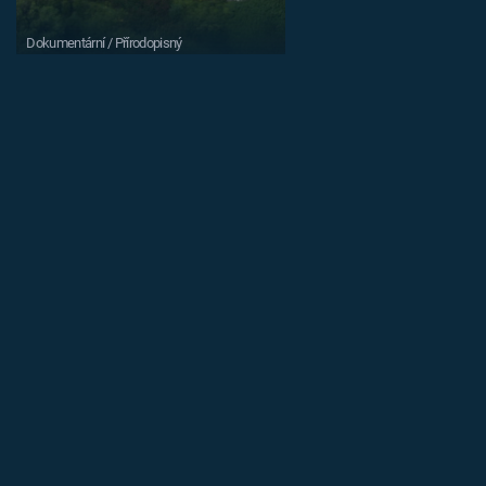
Dokumentární / Přírodopisný