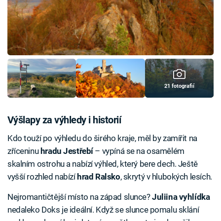
21 fotografií
Výšlapy za výhledy i historií
Kdo touží po výhledu do širého kraje, měl by zamířit na
zříceninu
hradu Jestřebí
– vypíná se na osamělém
skalním ostrohu a nabízí výhled, který bere dech. Ještě
vyšší rozhled nabízí
hrad Ralsko
, skrytý v hlubokých lesích.
Nejromantičtější místo na západ slunce?
Juliina vyhlídka
nedaleko Doks je ideální. Když se slunce pomalu sklání