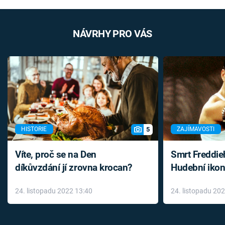
NÁVRHY PRO VÁS
5
HISTORIE
ZAJÍMAVOSTI
Víte, proč se na Den
Smrt Freddie
díkůvzdání jí zrovna krocan?
Hudební ikon
až do konce 
24. listopadu 2022 13:40
24. listopadu 20
léky