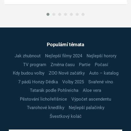
Populární témata
Jak zhubnout
Nejlepší filmy 2024
Nejlepší horory
TV program
Změna času
Partie
Počasí
Kdy budou volby
ZOO Nové začátky
Auto – katalog
7 pádů Honzy Dědka
Volby 2025
Svařené víno
Tatarák podle Pohlreicha
Aloe vera
Pěstování lichořeřišnice
Výpočet ascendentu
Tvarohové knedlíky
Nejlepší palačinky
Švestkový koláč