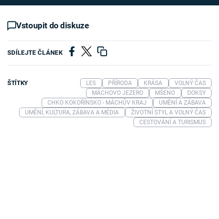
Vstoupit do diskuze
SDÍLEJTE ČLÁNEK
ŠTÍTKY
LES
PŘÍRODA
KRÁSA
VOLNÝ ČAS
MÁCHOVO JEZERO
MŠENO
DOKSY
CHKO KOKOŘÍNSKO - MÁCHŮV KRAJ
UMĚNÍ A ZÁBAVA
UMĚNÍ, KULTURA, ZÁBAVA A MÉDIA
ŽIVOTNÍ STYL A VOLNÝ ČAS
CESTOVÁNÍ A TURISMUS