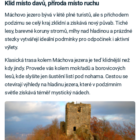
Klid místo davů, příroda místo ruchu
Máchovo jezero bývá v létě plné turistů, ale s příchodem
podzimu se celý kraj zklidní a získává nový půvab. Tiché
lesy, barevné koruny stromů, mlhy nad hladinou a prázdné
stezky vytvářejí ideální podmínky pro odpočinek i aktivní
výlety.
Klasická trasa kolem Máchova jezera je teď klidnější než
kdy jindy. Provede vás kolem mokřadů a borovicových
lesů, kde slyšíte jen šustění listí pod nohama. Cestou se
otevírají výhledy na hladinu jezera, které v podzimním
světle získává téměř mystický nádech.