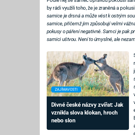
Podle něj se samec opravdu pokouší samic
by rádi využili toho, že je zraněná a pokusil
samice je drsná a může vést k ostrým sou
samice, přičemž jim způsobují velmi vážn
pokusy o páření negativně. Samci je pak pro
samici uštvou. Není to úmyslné, ale nezam
ZAJÍMAVOSTI
Divné české názvy zvířat: Jak
vznikla slova klokan, hroch
nebo slon