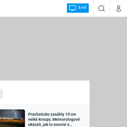
ŽIVĚ
Vyhledávání
Můj p
Prima+
ÁLKA
CNN Prima NEWS
Prima FRESH
Prima LIVING
LMY A
Prima Ženy
Prima LAJK
Prachaticko zasáhly 10 cm
osti
velké kroupy. Meteorologové
Sledujte nás
ukázali, jak to souvisí s