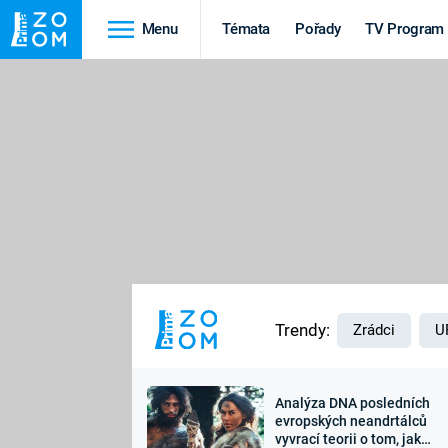
Menu
Témata
Pořady
TV Program
Cestování
Historie
HRADY A ZÁMKY
VIKINGOVÉ
HEDVÁBNÁ STEZKA
EPIDEMIE A
PANDEMIE
PŘÍRODA
STAROVĚKÝ EGYPT
Trendy:
Zrádci
U
Analýza DNA posledních
Druhá
Výročí
evropských neandrtálců
vyvrací teorii o tom, jak
světová válka