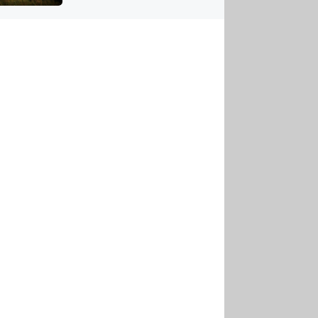
US
tornádem
RSUS
ZE A