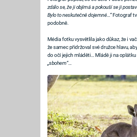
zdálo se, že ji objímá a pokouší se ji postavi
Bylo to neskutečně dojemné…“
Fotograf tvr
podobně.
Média fotku vysvětlila jako důkaz, že i vač
že samec přidržoval své družce hlavu, ab
do očí jejich mláděti… Mládě ji na oplátku
„sbohem
“…