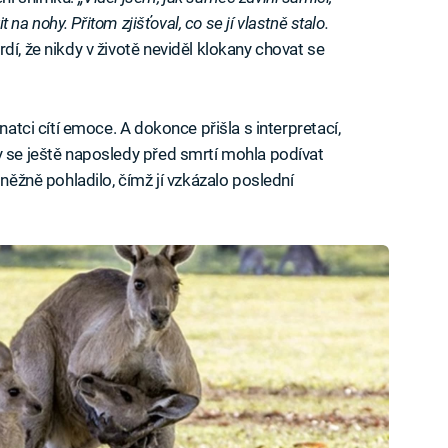
t na nohy. Přitom zjišťoval, co se jí vlastně stalo.
dí, že nikdy v životě neviděl klokany chovat se
natci cítí emoce. A dokonce přišla s interpretací,
y se ještě naposledy před smrtí mohla podívat
 něžně pohladilo, čímž jí vzkázalo poslední