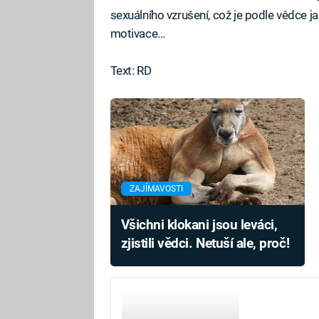
sexuálního vzrušení, což je podle vědce
motivace…
Text: RD
ZAJÍMAVOSTI
Všichni klokani jsou leváci,
zjistili vědci. Netuší ale, proč!