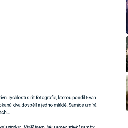
ní rychlostí šířit fotografie, kterou pořídil Evan
e klokanů, dva dospělí a jedno mládě. Samice umírá
kách…
ení snímku:
„Viděl jsem, jak samec zdvihl samici;