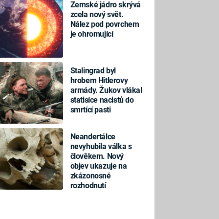
Zemské jádro skrývá
zcela nový svět.
Nález pod povrchem
je ohromující
Stalingrad byl
hrobem Hitlerovy
armády. Žukov vlákal
statisíce nacistů do
smrtící pasti
Neandertálce
nevyhubila válka s
člověkem. Nový
objev ukazuje na
zkázonosné
rozhodnutí