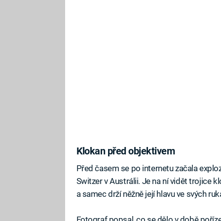
Klokan před objektivem
Před časem se po internetu začala exploziv
Switzer v Austrálii. Je na ní vidět trojic
a samec drží něžně její hlavu ve svých ru
Fotograf popsal, co se dělo v době poříz