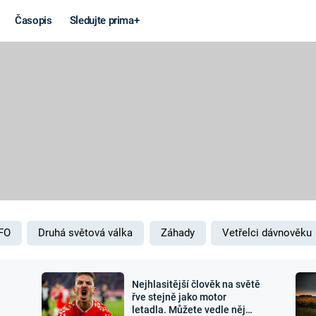
Časopis
Sledujte prima+
Věda a
Války
technika
STUDENÁ V
KORONAVIRUS
VÁLKA VE
VIETNAMU
VESMÍR
VÁLEČNÉ FI
MARS
SERIÁLY
FO
Druhá světová válka
Záhady
Vetřelci dávnověku
Nejhlasitější člověk na světě
Záhady a
Zajímav
řve stejně jako motor
letadla. Můžete vedle něj
konspirace