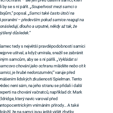
i ochránit – ale jen před dalšími samci, kteří
i by se s ní pářit.
„Soupeřivost mezi samci o
bojům,“
popsal
. „Samci také často útočí na
á poranění – především pokud samice reagují na
následují, dlouho a urputně, někdy až tak, že
ýšlený důsledek.“
Samec tedy s největší pravděpodobností samici
nejprve uštval, a když umírala, snažil se zabránit
jiným samcům, aby se s ní pářili.
„Vykládat si
samcovo chování jako ochranu mláděte nebo cit k
samici, je hrubé nedorozumění,“
varuje před
vnášením lidských zkušeností Spielman. Tento
vědec není sám, na jeho stranu se přidali i další
experti na chování vačnatců, například dr. Mark
Eldridge, který navíc varoval před
antopocentrickým vnímáním přírody… A také
doložil, že na samci jsou ještě vidět zbytky