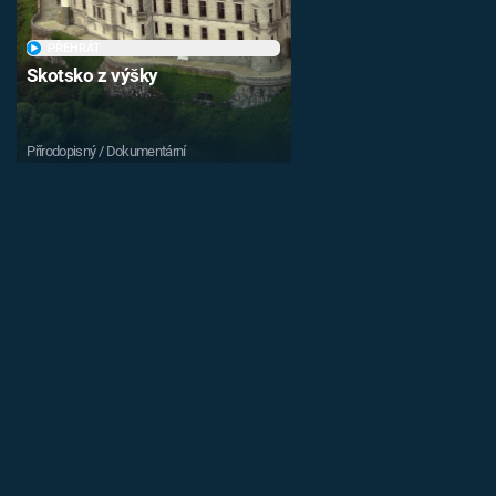
PŘEHRÁT
Skotsko z výšky
Přírodopisný / Dokumentární