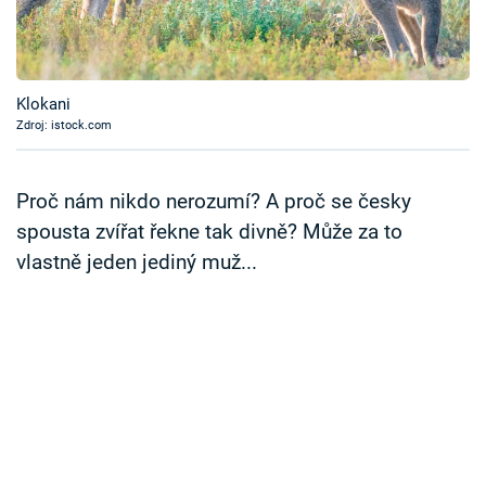
Časopis
Sledujte prima+
Klokani
Zdroj: istock.com
Přihlášení
Proč nám nikdo nerozumí? A proč se česky
Sledujte nás
spousta zvířat řekne tak divně? Může za to
vlastně jeden jediný muž...