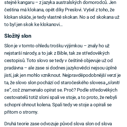
stejně kangaru – z jazyka australských domorodců. Jen
čeština má klokana, opět díky Preslovi. Vyšel z toho, že
klokan skáče, je tedy vlastně skokan. No a od skokana už
to byl jen skok ke klokanovi…
Složitý slon
Slon je v tomto ohledu trošku výjimkou – znaly ho už
nejstarší národy, a to jak z Bible, tak ze středověkých
cestopisů. Toto slovo se tedy v češtině objevuje už od
pradávna – ale zase si dodnes jazykovědci nejsou úplně
jistí, jak jen mohlo vzniknout. Nejpravděpodobnější verzí je
ta, že slovo slon pochází od staročeského slovesa
„sloniti
se“
, což znamenalo opírat se. Proč? Podle středověkých
cestovatelů totiž sloni spali ve stoje, a to proto, že nebyli
schopní ohnout kolena. Spali tedy ve stoje a opírali se
přitom o stromy.
Druhá teorie zase odvozuje původ slova slon od slova