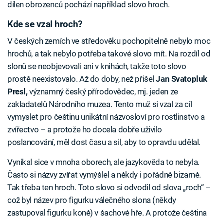
dílen obrozenců pochází například slovo hroch.
Kde se vzal hroch?
V českých zemích ve středověku pochopitelně nebylo moc
hrochů, a tak nebylo potřeba takové slovo mít. Na rozdíl od
slonů se neobjevovali ani v knihách, takže toto slovo
prostě neexistovalo. Až do doby, než přišel
Jan Svatopluk
Presl,
významný český přírodovědec, mj. jeden ze
zakladatelů Národního muzea. Tento muž si vzal za cíl
vymyslet pro češtinu unikátní názvosloví pro rostlinstvo a
zvířectvo – a protože ho docela dobře uživilo
poslancování, měl dost času a sil, aby to opravdu udělal.
Vynikal sice v mnoha oborech, ale jazykověda to nebyla.
Často si názvy zvířat vymýšlel a někdy i pořádně bizarně.
Tak třeba ten hroch. Toto slovo si odvodil od slova „roch“ –
což byl název pro figurku válečného slona (někdy
zastupoval figurku koně) v šachové hře. A protože čeština