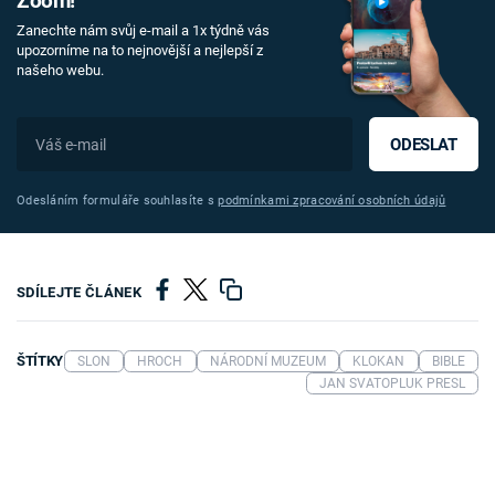
Zoom!
Zanechte nám svůj e-mail a 1x týdně vás
upozorníme na to nejnovější a nejlepší z
našeho webu.
ODESLAT
Odesláním formuláře souhlasíte s
podmínkami zpracování osobních údajů
SDÍLEJTE ČLÁNEK
ŠTÍTKY
SLON
HROCH
NÁRODNÍ MUZEUM
KLOKAN
BIBLE
JAN SVATOPLUK PRESL