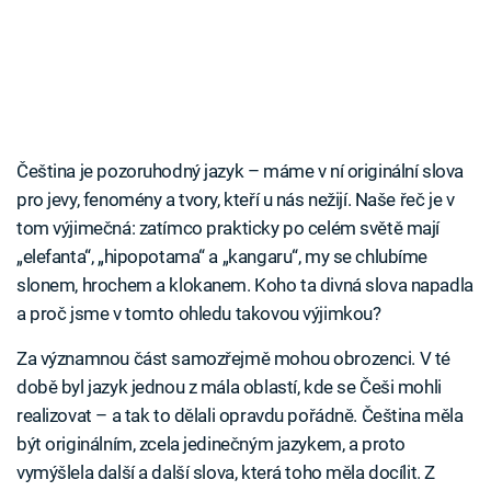
Čeština je pozoruhodný jazyk – máme v ní originální slova
pro jevy, fenomény a tvory, kteří u nás nežijí. Naše řeč je v
tom výjimečná: zatímco prakticky po celém světě mají
„elefanta“, „hipopotama“ a „kangaru“, my se chlubíme
slonem, hrochem a klokanem. Koho ta divná slova napadla
a proč jsme v tomto ohledu takovou výjimkou?
Za významnou část samozřejmě mohou obrozenci. V té
době byl jazyk jednou z mála oblastí, kde se Češi mohli
realizovat – a tak to dělali opravdu pořádně. Čeština měla
být originálním, zcela jedinečným jazykem, a proto
vymýšlela další a další slova, která toho měla docílit. Z