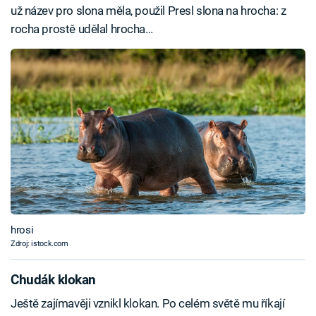
už název pro slona měla, použil Presl slona na hrocha: z
rocha prostě udělal hrocha…
hrosi
Zdroj: istock.com
Chudák klokan
Ještě zajímavěji vznikl klokan. Po celém světě mu říkají