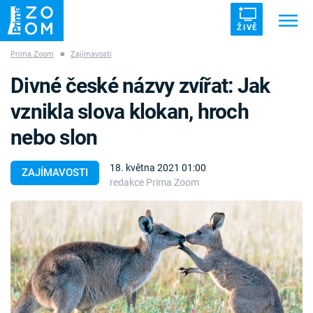
ŽIVĚ
Prima Zoom
■
Zajímavosti
Trendy:
ZRÁDCI
UFO
DRUHÁ SVĚTOVÁ VÁLKA
Divné české názvy zvířat: Jak
ZÁHADY
VETŘELCI DÁVNOVĚKU
vznikla slova klokan, hroch
nebo slon
18. května 2021 01:00
ZAJÍMAVOSTI
redakce Prima Zoom
Témata
Témata
Pořady
TV Program