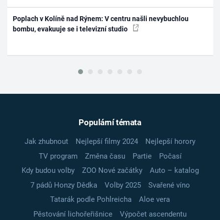
Poplach v Kolíně nad Rýnem: V centru našli nevybuchlou
bombu, evakuuje se i televizní studio
Populární témata
Jak zhubnout
Nejlepší filmy 2024
Nejlepší horory
TV program
Změna času
Partie
Počasí
Kdy budou volby
ZOO Nové začátky
Auto – katalog
7 pádů Honzy Dědka
Volby 2025
Svařené víno
Tatarák podle Pohlreicha
Aloe vera
Pěstování lichořeřišnice
Výpočet ascendentu