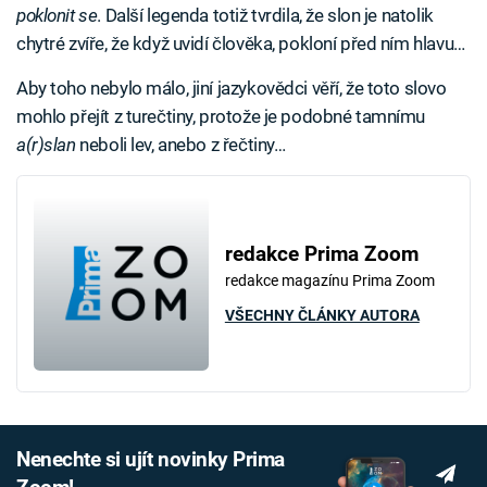
poklonit se
. Další legenda totiž tvrdila, že slon je natolik
chytré zvíře, že když uvidí člověka, pokloní před ním hlavu…
Aby toho nebylo málo, jiní jazykovědci věří, že toto slovo
mohlo přejít z turečtiny, protože je podobné tamnímu
a(r)slan
neboli lev, anebo z řečtiny…
redakce Prima Zoom
redakce magazínu Prima Zoom
VŠECHNY ČLÁNKY AUTORA
Nenechte si ujít novinky Prima