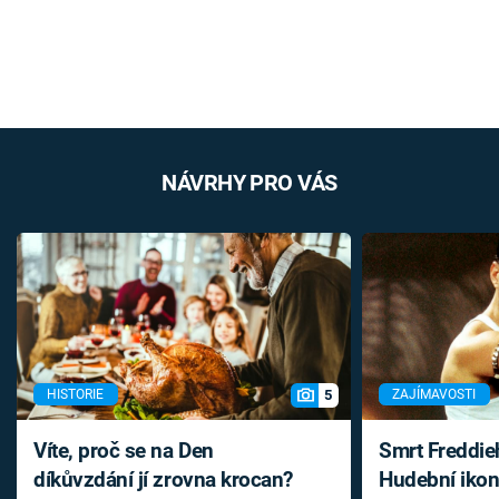
NÁVRHY PRO VÁS
5
HISTORIE
ZAJÍMAVOSTI
Víte, proč se na Den
Smrt Freddie
díkůvzdání jí zrovna krocan?
Hudební ikon