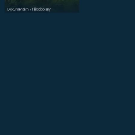
Dokumentární / Přírodopisný