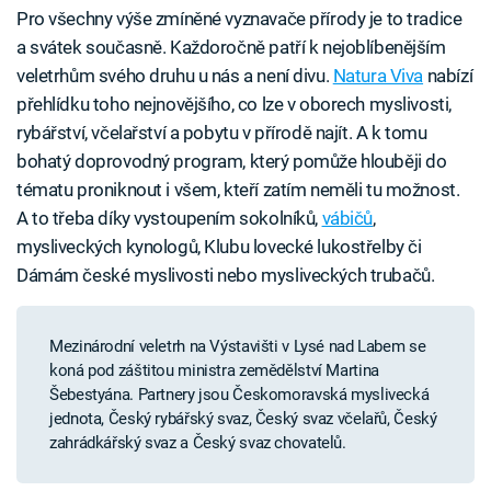
Pro všechny výše zmíněné vyznavače přírody je to tradice
a svátek současně. Každoročně patří k nejoblíbenějším
veletrhům svého druhu u nás a není divu.
Natura Viva
nabízí
přehlídku toho nejnovějšího, co lze v oborech myslivosti,
rybářství, včelařství a pobytu v přírodě najít. A k tomu
bohatý doprovodný program, který pomůže hlouběji do
tématu proniknout i všem, kteří zatím neměli tu možnost.
A to třeba díky vystoupením sokolníků,
vábičů
,
mysliveckých kynologů, Klubu lovecké lukostřelby či
Dámám české myslivosti nebo mysliveckých trubačů.
Mezinárodní veletrh na Výstavišti v Lysé nad Labem se
koná pod záštitou ministra zemědělství Martina
Šebestyána. Partnery jsou Českomoravská myslivecká
jednota, Český rybářský svaz, Český svaz včelařů, Český
zahrádkářský svaz a Český svaz chovatelů.