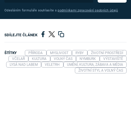
Odesláním formuláře souhlasíte s
podmínkami zpracování osobních údajů
SDÍLEJTE ČLÁNEK
ŠTÍTKY
PŘÍRODA
MYSLIVOST
RYBY
ŽIVOTNÍ PROSTŘEDÍ
VČELAŘ
KULTURA
VOLNÝ ČAS
NYMBURK
VÝSTAVIŠTĚ
LYSÁ NAD LABEM
VELETRH
UMĚNÍ, KULTURA, ZÁBAVA A MÉDIA
ŽIVOTNÍ STYL A VOLNÝ ČAS