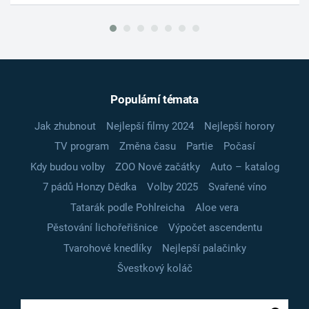
Populární témata
Jak zhubnout
Nejlepší filmy 2024
Nejlepší horory
TV program
Změna času
Partie
Počasí
Kdy budou volby
ZOO Nové začátky
Auto – katalog
7 pádů Honzy Dědka
Volby 2025
Svařené víno
Tatarák podle Pohlreicha
Aloe vera
Pěstování lichořeřišnice
Výpočet ascendentu
Tvarohové knedlíky
Nejlepší palačinky
Švestkový koláč