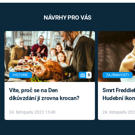
NÁVRHY PRO VÁS
5
HISTORIE
ZAJÍMAVOSTI
Víte, proč se na Den
Smrt Freddie
díkůvzdání jí zrovna krocan?
Hudební ikon
až do konce 
24. listopadu 2022 13:40
24. listopadu 20
léky