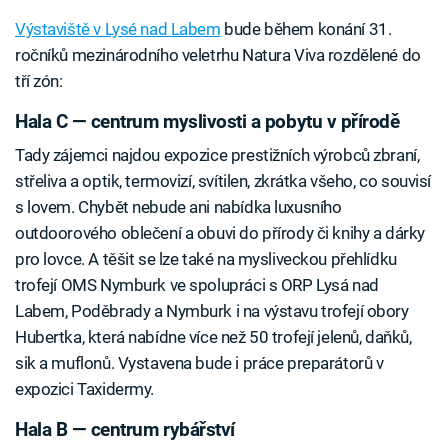
Výstaviště v Lysé nad Labem
bude během konání 31.
ročníků mezinárodního veletrhu Natura Viva rozdělené do
tří zón:
Hala C — centrum myslivosti a pobytu v přírodě
Tady zájemci najdou expozice prestižních výrobců zbraní,
střeliva a optik, termovizí, svítilen, zkrátka všeho, co souvisí
s lovem. Chybět nebude ani nabídka luxusního
outdoorového oblečení a obuvi do přírody či knihy a dárky
pro lovce. A těšit se lze také na mysliveckou přehlídku
trofejí OMS Nymburk ve spolupráci s ORP Lysá nad
Labem, Poděbrady a Nymburk i na výstavu trofejí obory
Hubertka, která nabídne více než 50 trofejí jelenů, daňků,
sik a muflonů. Vystavena bude i práce preparátorů v
expozici Taxidermy.
Hala B — centrum rybářství