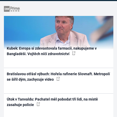
Kubek: Evropa si zdevastovala farmacii, nakupujeme v
Bangladéši. Vojtěch ničí zdravotnictví
Bratislavou otřásl výbuch: Hořela rafinerie Slovnaft. Metropolí
se šířil dým, zachycuje video
Útok v Tanvaldu: Pachatel měl pobodat tři lidi, na místě
zasahuje policie