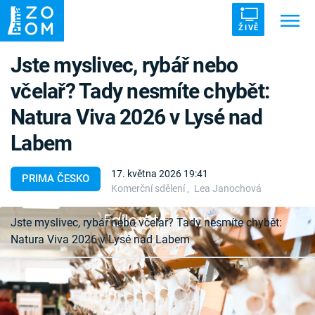
ŽIVĚ
Jste myslivec, rybář nebo
Trendy:
ZRÁDCI
UFO
DRUHÁ SVĚTOVÁ VÁLKA
včelař? Tady nesmíte chybět:
ZÁHADY
VETŘELCI DÁVNOVĚKU
Natura Viva 2026 v Lysé nad
Labem
17. května 2026 19:41
PRIMA ČESKO
Témata
Komerční sdělení
,
Lea Janochová
Failed to fetch
Jste myslivec, rybář nebo včelař? Tady nesmíte chybět:
Témata
Natura Viva 2026 v Lysé nad Labem
Pořady
Jste rybář, myslivec, včelař nebo milovník pobytu
TV Program
v přírodě? Zapište si do kalendáře termín 21. - 24.