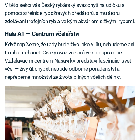
V této sekci vás Český rybářský svaz chytí na udičku s
pomocí střelnice rybožravých předátorů, simulátoru
zdolávaní trofejních ryb a velkým akváriem s živými rybami.
Hala A1 — Centrum včelařství
Když napíšeme, že tady bude živo jako v úlu, nebudeme ani
trochu přehánět. Český svaz včelařů ve spolupráci se
Vzdělávacím centrem Nasavrky představí fascinující svět
včel — živý úl, chybět nebude odborné poradenství a
nepřeberné množství ze života pilných včelích dělnic.