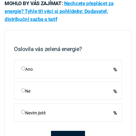
MOHLO BY VÁS ZAJÍMAT:
Nechcete přeplácet za
energie? Tyhle tři věci si pohlídejte: Dodavatel,
distribuční sazba a tarif
Oslovila vás zelená energie?
%
Ano
%
Ne
%
Nevím jistě