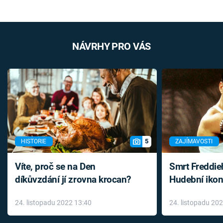
NÁVRHY PRO VÁS
5
HISTORIE
ZAJÍMAVOSTI
Víte, proč se na Den
Smrt Freddie
díkůvzdání jí zrovna krocan?
Hudební ikon
až do konce 
24. listopadu 2022 13:40
24. listopadu 20
léky