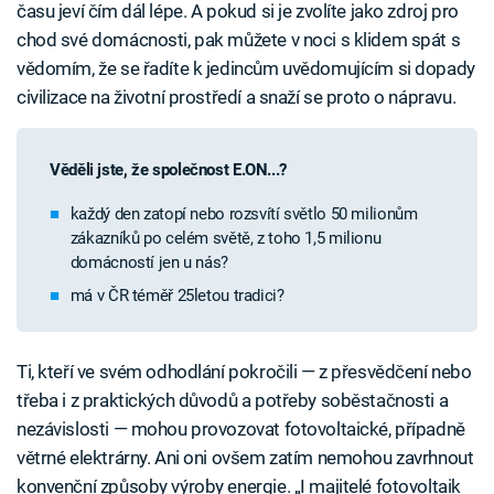
času jeví čím dál lépe. A pokud si je zvolíte jako zdroj pro
chod své domácnosti, pak můžete v noci s klidem spát s
vědomím, že se řadíte k jedincům uvědomujícím si dopady
civilizace na životní prostředí a snaží se proto o nápravu.
Věděli jste, že společnost E.ON...?
každý den zatopí nebo rozsvítí světlo 50 milionům
zákazníků po celém světě, z toho 1,5 milionu
domácností jen u nás?
má v ČR téměř 25letou tradici?
Ti, kteří ve svém odhodlání pokročili — z přesvědčení nebo
třeba i z praktických důvodů a potřeby soběstačnosti a
nezávislosti — mohou provozovat fotovoltaické, případně
větrné elektrárny. Ani oni ovšem zatím nemohou zavrhnout
konvenční způsoby výroby energie. „I majitelé fotovoltaik