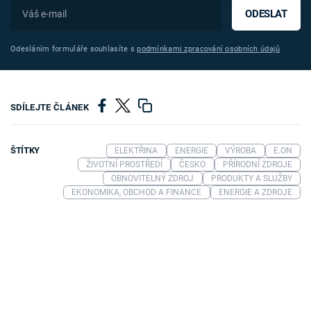
ODESLAT
Odesláním formuláře souhlasíte s
podmínkami zpracování osobních údajů
SDÍLEJTE ČLÁNEK
ŠTÍTKY
ELEKTŘINA
ENERGIE
VÝROBA
E.ON
ŽIVOTNÍ PROSTŘEDÍ
ČESKO
PŘÍRODNÍ ZDROJE
OBNOVITELNÝ ZDROJ
PRODUKTY A SLUŽBY
EKONOMIKA, OBCHOD A FINANCE
ENERGIE A ZDROJE