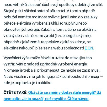
nebo větrníků alespoň část svojí spotřeby odebírají ze sítě.
Stejně pak i všichni ostatní zákazníci. V tomto případě
bohužel nemáte možnost ovlivnit, jestli vám do zásuvky
přiteče elektřina vyrobená z uhlí, jádra, plynu nebo
obnovitelných zdrojů. Záleží na tom, z čeho se elektřina
v daný den v dané zemi vyrobí (tzv. energetický mix),
případně z jaké země, respektive z jakého zdroje, se
elektřina nakoupí,“ píše se na webu společnosti
E.ON
.
Vysvětlení výše může člověka uvést do stavu jistého
vystřízlivění z radosti z přírodně vyrobené energie.
Nicméně je třeba si připomenout, že někde se začít musí.
Navíc všichni víme, jak funguje základní obchodní princip —
kde je poptávka, je i nabídka.
ČTĚTE TAKÉ:
Obáváte se změny dodavatele energií? Už
nemusíte. Je to snazší, než myslíte. Čtěte návod