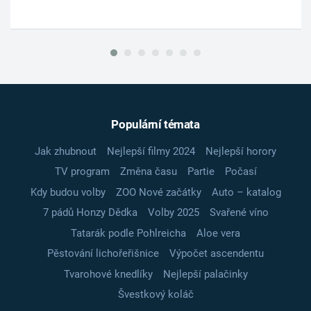
Populární témata
Jak zhubnout
Nejlepší filmy 2024
Nejlepší horory
TV program
Změna času
Partie
Počasí
Kdy budou volby
ZOO Nové začátky
Auto – katalog
7 pádů Honzy Dědka
Volby 2025
Svařené víno
Tatarák podle Pohlreicha
Aloe vera
Pěstování lichořeřišnice
Výpočet ascendentu
Tvarohové knedlíky
Nejlepší palačinky
Švestkový koláč