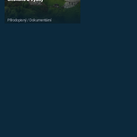
Přírodopisný / Dokumentární