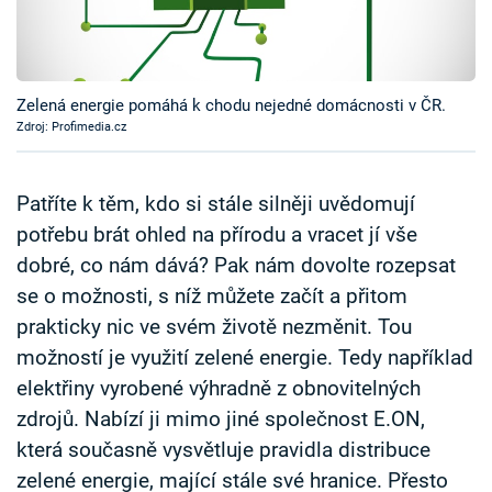
Časopis
Sledujte prima+
Zelená energie pomáhá k chodu nejedné domácnosti v ČR.
Zdroj: Profimedia.cz
Přihlášení
Patříte k těm, kdo si stále silněji uvědomují
Sledujte nás
potřebu brát ohled na přírodu a vracet jí vše
dobré, co nám dává? Pak nám dovolte rozepsat
se o možnosti, s níž můžete začít a přitom
prakticky nic ve svém životě nezměnit. Tou
možností je využití zelené energie. Tedy například
elektřiny vyrobené výhradně z obnovitelných
zdrojů. Nabízí ji mimo jiné společnost E.ON,
která současně vysvětluje pravidla distribuce
zelené energie, mající stále své hranice. Přesto