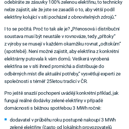
odebíráte ze zásuvky 100% zelenou elektřinu, to technicky
nelze zajistit, ale že jste se zasadili o to, aby větší podíl
elektřiny kolující v síti pocházel z obnovitelných zdrojů.“
I to se počítá. Proč to tak ale je? „Přenosová i distribuční
soustava musí být neustále v rovnováze, tedy „přítoky“
z výroby se musejí v každém okamžiku rovnat „odtokům“
(spotřebě). Není možné zajistit, aby elektřina z konkrétní
elektrárny putovala k vám domů. Veškerá vyrobená
elektřina se v síti ihned promíchá a distribuuje do
odběrných míst dle aktuální potřeby,“ vysvětlují experti ze
společnosti s téměř 25letou tradicí v ČR.
Pro ještě snazší pochopení uvádějí konkrétní příklad, jak
fungují reálné dodávky zelené elektřiny v případě
domácnosti s běžnou spotřebou 3 MWh ročně:
dodavatel v průběhu roku postupně nakoupí 3 MWh
zelené elektřiny (často od lokálních provozovatelů