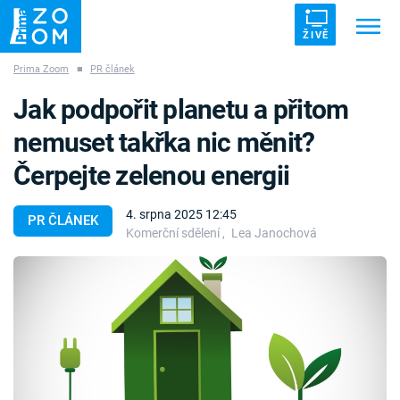
ŽIVĚ
Prima Zoom
■
PR článek
Trendy:
ZRÁDCI
UFO
DRUHÁ SVĚTOVÁ VÁLKA
Jak podpořit planetu a přitom
ZÁHADY
VETŘELCI DÁVNOVĚKU
nemuset takřka nic měnit?
Čerpejte zelenou energii
4. srpna 2025 12:45
PR ČLÁNEK
Komerční sdělení
,
Lea Janochová
Témata
Témata
Pořady
TV Program