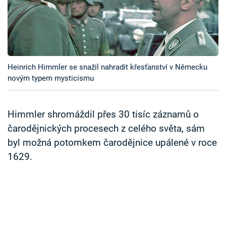
Časopis
Sledujte prima+
Přihlášení
Heinrich Himmler se snažil nahradit křesťanství v Německu
novým typem mysticismu
Sledujte nás
Himmler shromáždil přes 30 tisíc záznamů o
čarodějnických procesech z celého světa, sám
byl možná potomkem čarodějnice upálené v roce
1629.