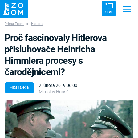
ŽIVĚ
Prima Zoom
■
Historie
Trendy:
ZRÁDCI
UFO
DRUHÁ SVĚTOVÁ VÁLKA
Proč fascinovaly Hitlerova
ZÁHADY
VETŘELCI DÁVNOVĚKU
přisluhovače Heinricha
Himmlera procesy s
čarodějnicemi?
Témata
2. února 2019 06:00
HISTORIE
Miroslav Honsů
Témata
Pořady
TV Program