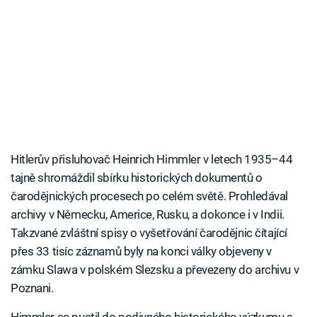
Hitlerův přisluhovač Heinrich Himmler v letech 1935–44
tajně shromáždil sbírku historických dokumentů o
čarodějnických procesech po celém světě. Prohledával
archivy v Německu, Americe, Rusku, a dokonce i v Indii.
Takzvané zvláštní spisy o vyšetřování čarodějnic čítající
přes 33 tisíc záznamů byly na konci války objeveny v
zámku Slawa v polském Slezsku a převezeny do archivu v
Poznani.