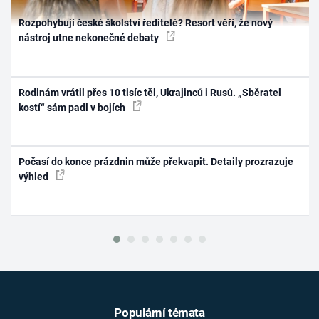
Rozpohybují české školství ředitelé? Resort věří, že nový
nástroj utne nekonečné debaty
Rodinám vrátil přes 10 tisíc těl, Ukrajinců i Rusů. „Sběratel
kostí“ sám padl v bojích
Počasí do konce prázdnin může překvapit. Detaily prozrazuje
výhled
Populární témata