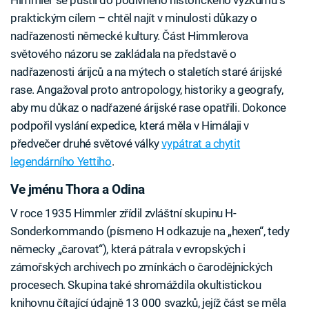
Himmler se pustil do podivného historického výzkumu s
praktickým cílem – chtěl najít v minulosti důkazy o
nadřazenosti německé kultury. Část Himmlerova
světového názoru se zakládala na představě o
nadřazenosti árijců a na mýtech o staletích staré árijské
rase. Angažoval proto antropology, historiky a geografy,
aby mu důkaz o nadřazené árijské rase opatřili. Dokonce
podpořil vyslání expedice, která měla v Himálaji v
předvečer druhé světové války
vypátrat a chytit
legendárního Yettiho
.
Ve jménu Thora a Odina
V roce 1935 Himmler zřídil zvláštní skupinu H-
Sonderkommando (písmeno H odkazuje na „hexen“, tedy
německy „čarovat“), která pátrala v evropských i
zámořských archivech po zmínkách o čarodějnických
procesech. Skupina také shromáždila okultistickou
knihovnu čítající údajně 13 000 svazků, jejíž část se měla