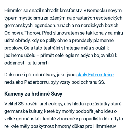
Himmler se snažil nahradit křesťanství v Německu novým
typem mysticismu založeným na prastarých esoterických
germánských legendách, runách a na nordických bozích
Odinovi a Thorovi. Před slunovratem se tak konaly na míru
ušité obřady, kdy se pálily ohně a pronášely plamenné
proslovy. Celá tato teatrální strategie měla sloužit k
jedinému účelu – přimět celé legie mladých bojovníků k
oddanosti kultu smrti.
Dokonce i přírodní útvary, jako jsou
skály Externsteine
nedaleko Paderbornu, byly vzaty pod ochranu SS.
Kameny za hrdinné Sasy
Velitel SS pověřil archeology, aby hledali pozůstatky staré
germánské kultury, které by mohly podpořit jeho ideu o
velké germánské identitě ztracené v propadlišti dějin. Tyto
relikvie měly poskytnout hmotný důkaz pro Himmlerův