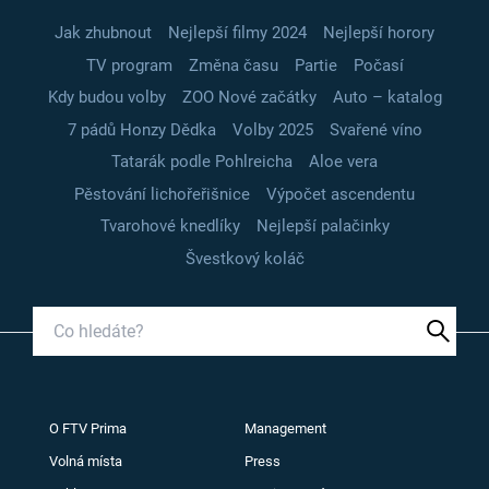
Jak zhubnout
Nejlepší filmy 2024
Nejlepší horory
TV program
Změna času
Partie
Počasí
Kdy budou volby
ZOO Nové začátky
Auto – katalog
7 pádů Honzy Dědka
Volby 2025
Svařené víno
Tatarák podle Pohlreicha
Aloe vera
Pěstování lichořeřišnice
Výpočet ascendentu
Tvarohové knedlíky
Nejlepší palačinky
Švestkový koláč
O FTV Prima
Management
Volná místa
Press