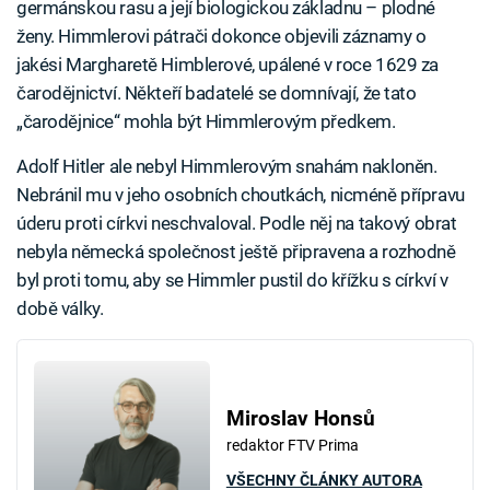
germánskou rasu a její biologickou základnu – plodné
ženy. Himmlerovi pátrači dokonce objevili záznamy o
jakési Margharetě Himblerové, upálené v roce 1629 za
čarodějnictví. Někteří badatelé se domnívají, že tato
„čarodějnice“ mohla být Himmlerovým předkem.
Adolf Hitler ale nebyl Himmlerovým snahám nakloněn.
Nebránil mu v jeho osobních choutkách, nicméně přípravu
úderu proti církvi neschvaloval. Podle něj na takový obrat
nebyla německá společnost ještě připravena a rozhodně
byl proti tomu, aby se Himmler pustil do křížku s církví v
době války.
Miroslav Honsů
redaktor FTV Prima
VŠECHNY ČLÁNKY AUTORA