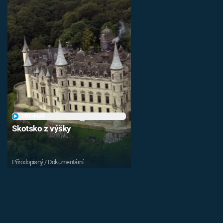
PŘEHRÁT
Skotsko z výšky
Přírodopisný / Dokumentární