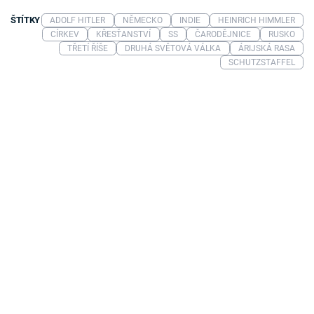
ŠTÍTKY
ADOLF HITLER
NĚMECKO
INDIE
HEINRICH HIMMLER
CÍRKEV
KŘESŤANSTVÍ
SS
ČARODĚJNICE
RUSKO
TŘETÍ ŘÍŠE
DRUHÁ SVĚTOVÁ VÁLKA
ÁRIJSKÁ RASA
SCHUTZSTAFFEL