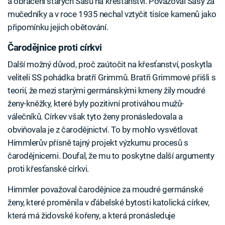
a obrácení starých Sasů na křesťanství. Považoval Sasy za
mučedníky a v roce 1935 nechal vztyčit tisíce kamenů jako
připomínku jejich obětování.
Čarodějnice proti církvi
Další možný důvod, proč zaútočit na křesťanství, poskytla
veliteli SS pohádka bratří Grimmů. Bratři Grimmové přišli s
teorií, že mezi starými germánskými kmeny žily moudré
ženy-kněžky, které byly pozitivní protiváhou mužů-
válečníků. Církev však tyto ženy pronásledovala a
obviňovala je z čarodějnictví. To by mohlo vysvětlovat
Himmlerův přísně tajný projekt výzkumu procesů s
čarodějnicemi. Doufal, že mu to poskytne další argumenty
proti křesťanské církvi.
Himmler považoval čarodějnice za moudré germánské
ženy, které proměnila v ďábelské bytosti katolická církev,
která má židovské kořeny, a která pronásleduje