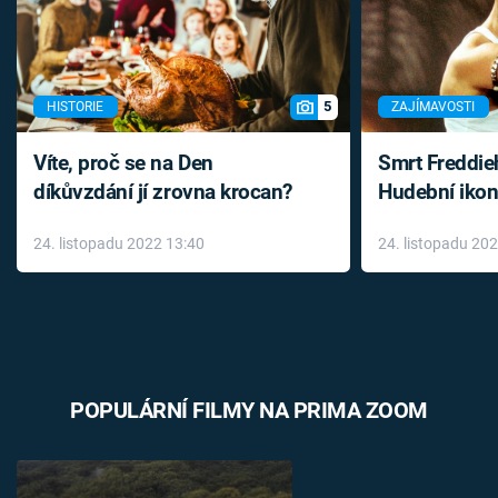
5
HISTORIE
ZAJÍMAVOSTI
Víte, proč se na Den
Smrt Freddie
díkůvzdání jí zrovna krocan?
Hudební ikon
až do konce 
24. listopadu 2022 13:40
24. listopadu 20
léky
POPULÁRNÍ FILMY NA PRIMA ZOOM