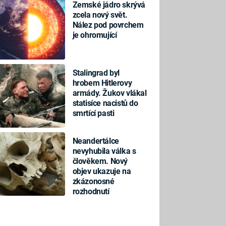
Zemské jádro skrývá
zcela nový svět.
Nález pod povrchem
je ohromující
Stalingrad byl
hrobem Hitlerovy
armády. Žukov vlákal
statisíce nacistů do
smrtící pasti
Neandertálce
nevyhubila válka s
člověkem. Nový
objev ukazuje na
zkázonosné
rozhodnutí