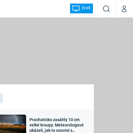
ŽIVĚ
Vyhledávání
Můj p
Prima+
ÁLKA
CNN Prima NEWS
Prima FRESH
Prima LIVING
LMY A
Prima Ženy
Prima LAJK
Prachaticko zasáhly 10 cm
osti
velké kroupy. Meteorologové
Sledujte nás
ukázali, jak to souvisí s