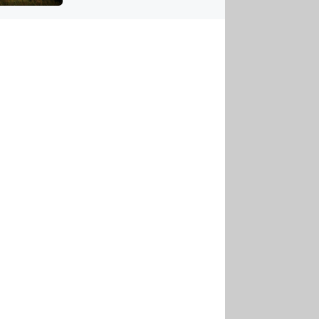
US
tornádem
RSUS
ZE A