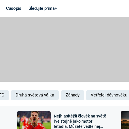
Časopis
Sledujte prima+
Věda a
Války
technika
STUDENÁ V
KORONAVIRUS
VÁLKA VE
VIETNAMU
VESMÍR
VÁLEČNÉ FI
MARS
SERIÁLY
FO
Druhá světová válka
Záhady
Vetřelci dávnověku
Nejhlasitější člověk na světě
Záhady a
Zajímav
řve stejně jako motor
letadla. Můžete vedle něj
konspirace