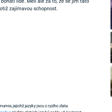
bohatí lidé. Měli ale za to, že se jim tato
 totiž zajímavou schopnost.
umie, jejichž jazyky jsou z ryzího zlata.