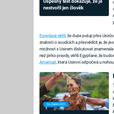
Úspěšný test dokazuje, že je
nestvořil jen člověk
Egypťané věřili,
že duše putují přes Usirů
znalosti o soudcích a přesvědčit je, že jso
možnost s Usirem diskutovat znamenala 
než pírko pravdy, věřili Egypťané, že bud
Amemait
, která Usirovi odpočívá u nohou
ZAJÍMAVOSTI