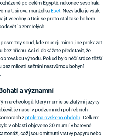
rozházené po celém Egyptě, nakonec sesbírala
věrná Usirova manželka
Eset
. Nezvládla je však
najít všechny a Usir se proto stal také bohem
podsvětí a zemřelých.
v posmrtný soud, kde musejí mimo jiné prokázat
u bez hříchu. Asi si dokážete představit, že
obrovskou výhodu. Pokud bylo něčí srdce těžší
ou bez milosti sežráni nestvůrnou bohyní
.
Bohatí a významní
Tým archeologů, který mumie se zlatými jazyky
objevil, je našel v podzemních pohřebních
komorách z
ptolemaiovského období
. Celkem
bylo v oblasti objeveno 30 mumií v barevné
kartonáži, což jsou omítnuté vrstvy papyru nebo