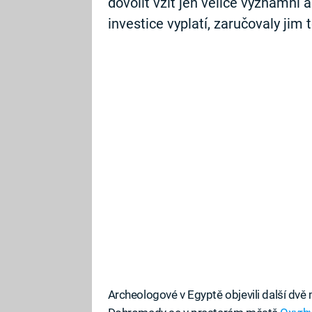
dovolit vzít jen velice významní a 
investice vyplatí, zaručovaly jim
Archeologové v Egyptě objevili další dvě m