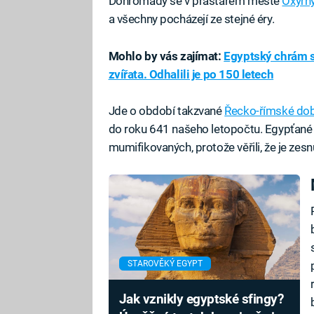
Dohromady se v prastarém městě
Oxyrh
a všechny pocházejí ze stejné éry.
Mohlo by vás zajímat:
Egyptský chrám s
zvířata. Odhalili je po 150 letech
Jde o období takzvané
Řecko-římské do
do roku 641 našeho letopočtu. Egypťané b
mumifikovaných, protože věřili, že je zes
STAROVĚKÝ EGYPT
Jak vznikly egyptské sfingy?