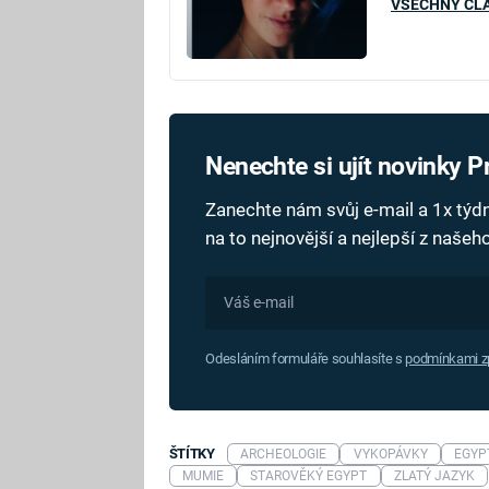
VŠECHNY ČL
Nenechte si ujít novinky 
Zanechte nám svůj e-mail a 1x tý
na to nejnovější a nejlepší z naše
Odesláním formuláře souhlasíte s
podmínkami zp
ŠTÍTKY
ARCHEOLOGIE
VYKOPÁVKY
EGYP
MUMIE
STAROVĚKÝ EGYPT
ZLATÝ JAZYK