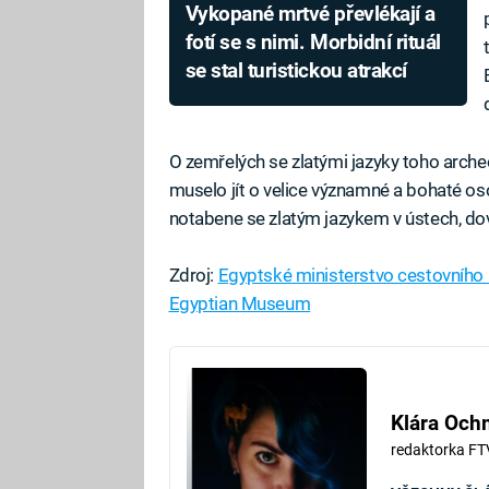
Vykopané mrtvé převlékají a
fotí se s nimi. Morbidní rituál
se stal turistickou atrakcí
O zemřelých se zlatými jazyky toho arc
muselo jít o velice významné a bohaté osob
notabene se zlatým jazykem v ústech, dov
Zdroj:
Egyptské ministerstvo cestovního
Egyptian Museum
Klára Oc
redaktorka FT