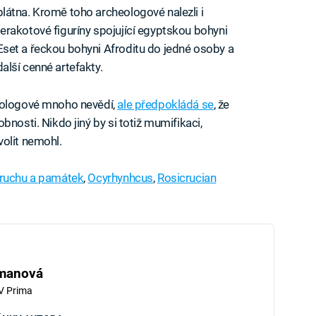
plátna. Kromě toho archeologové nalezli i
terakotové figuríny spojující egyptskou bohyni
Eset a řeckou bohyni Afroditu do jedné osoby a
další cenné artefakty.
heologové mnoho nevědí,
ale předpokládá se
, že
nosti. Nikdo jiný by si totiž mumifikaci,
olit nemohl.
 ruchu a památek
,
Ocyrhynhcus
,
Rosicrucian
hmanová
V Prima