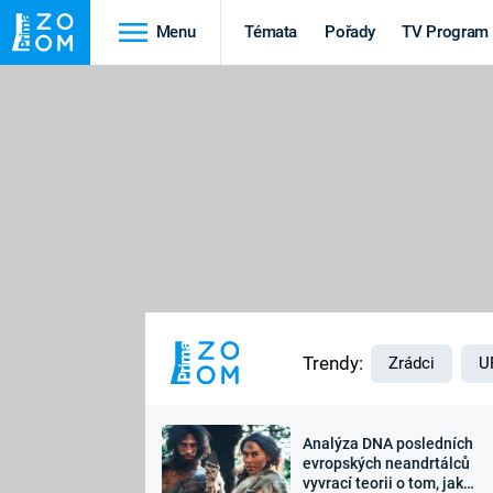
Menu
Témata
Pořady
TV Program
Cestování
Historie
HRADY A ZÁMKY
VIKINGOVÉ
HEDVÁBNÁ STEZKA
EPIDEMIE A
PANDEMIE
PŘÍRODA
STAROVĚKÝ EGYPT
Trendy:
Zrádci
U
Analýza DNA posledních
Druhá
Výročí
evropských neandrtálců
vyvrací teorii o tom, jak
světová válka