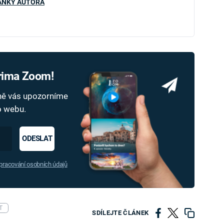
ÁNKY AUTORA
Prima Zoom!
dně vás upozorníme
ho webu.
ODESLAT
racování osobních údajů
T
SDÍLEJTE ČLÁNEK