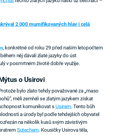
ynchus
těchto zlatých jazyků našlo už šestnáct –
krýval 2 000 mumifikovaných hlav i celá
by
, konkrétně od roku 29 před naším letopočtem
ěhem něj dávali zlaté jazyky do úst
nulý v posmrtném životě dobře využije.
Mýtus o Usirovi
Protože bylo zlato tehdy považované za „maso
bohů“, měli zemřelí se zlatým jazykem získat
schopnost komunikovat s
Usirem
. Tento bůh
plodnosti a úrody byl podle tehdejších obyvatel
rozřezán na několik kusů svým závistivým
bratrem
Sutechem
. Kousíčky Usirova těla,