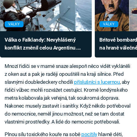
VÁLKY
VÁLKY
Válka o Falklandy: Nevyhlášený
Britové bombard
konflikt změnil celou Argentinu.
na hraně válečné
Britové odstraňovali následky 40 let
civilistů vedlo 
Mnozí řidiči se v marné snaze alespoň něco vidět vykláněli
z oken aut a pak je raději opouštěli na kraji silnice. Před
slavnými doubledeckery chodili
příslušníci s lucernou
, aby
řidiči vůbec mohli rozvážet cestující. Kromě londýnského
metra kolabovala jak veřejná, tak soukromá doprava.
Nakonec musely zastavit i sanitky. Když někdo potřeboval
do nemocnice, neměl jinou možnost, než se tam dostat
vlastními prostředky. A lidé do nemocnic potřebovali.
Plnou sílu toxického kouře na sobě
pocítily
hlavně děti,