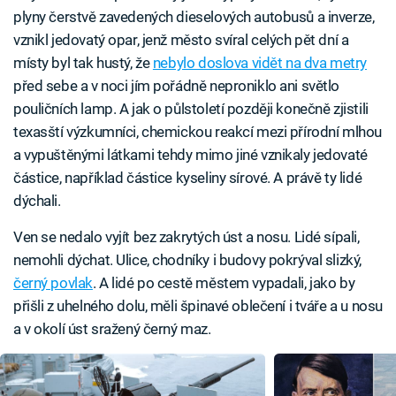
plyny čerstvě zavedených dieselových autobusů a inverze,
vznikl jedovatý opar, jenž město svíral celých pět dní a
místy byl tak hustý, že
nebylo doslova vidět na dva metry
před sebe a v noci jím pořádně neproniklo ani světlo
pouličních lamp. A jak o půlstoletí později konečně zjistili
texasští výzkumníci, chemickou reakcí mezi přírodní mlhou
a vypuštěnými látkami tehdy mimo jiné vznikaly jedovaté
částice, například částice kyseliny sírové. A právě ty lidé
dýchali.
Ven se nedalo vyjít bez zakrytých úst a nosu. Lidé sípali,
nemohli dýchat. Ulice, chodníky i budovy pokrýval slizký,
černý povlak
. A lidé po cestě městem vypadali, jako by
přišli z uhelného dolu, měli špinavé oblečení i tváře a u nosu
a v okolí úst sražený černý maz.