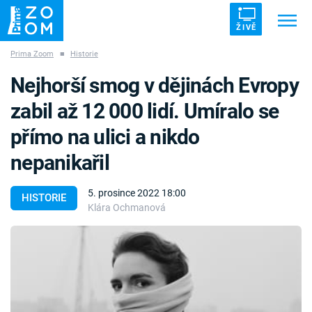
ŽIVĚ
Prima Zoom
■
Historie
Trendy:
ZRÁDCI
UFO
DRUHÁ SVĚTOVÁ VÁLKA
Nejhorší smog v dějinách Evropy
ZÁHADY
VETŘELCI DÁVNOVĚKU
zabil až 12 000 lidí. Umíralo se
přímo na ulici a nikdo
nepanikařil
Témata
5. prosince 2022 18:00
HISTORIE
Klára Ochmanová
Témata
Pořady
TV Program