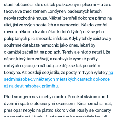
starší občané a lidé s už tak poškozenými plícemi – a že o
takové ve znečištěném Londýně v padesátých letech
nebyla rozhodně nouze. Někteří zemřeli dokonce přímo na
ulici, jiní ve svých postelích a v nemocnici. Někdo zemřel
rovnou, někomu trvalo několik dní či týdnů, než se jeho
poleptaných plic zmocnila infekce. Kdyby tehdy existovaly
souhrnné databáze nemocnic jako dnes, lékaři by
okamžitě začali bít na poplach. Tehdy ale nikdo netušil, že
nápor, který tam zažívají, a neobvykle vysoké počty
mrtvých nejsou jen náhoda, ale děje se tak po celém
Londýně. Až později se zjistilo, že počty mrtvých vyletěly
na
sedminásobek, v některých městských částech dokonce
až na devítinásobek průměru
.
Před smogem navíc nebylo úniku. Pronikal škvírami pod
dveřmi i špatně utěsněnými okenicemi. Kina nemohla hrát,
přes opar nebylo na plátno skoro vidět. Rušily se koncerty
a samozřejmě i školy. A jedovatá mlha nezabíjela jen lidi.