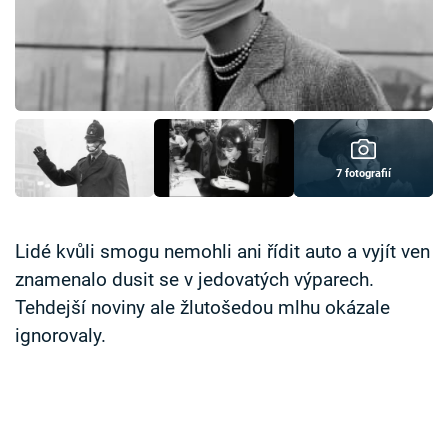
Časopis
Sledujte prima+
Přihlášení
7 fotografií
Sledujte nás
Lidé kvůli smogu nemohli ani řídit auto a vyjít ven
znamenalo dusit se v jedovatých výparech.
Tehdejší noviny ale žlutošedou mlhu okázale
ignorovaly.