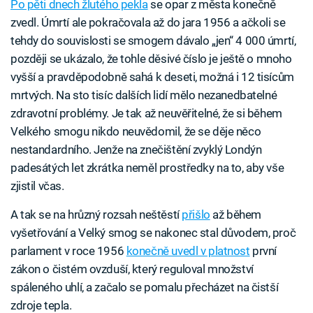
Po pěti dnech žlutého pekla
se opar z města konečně
zvedl. Úmrtí ale pokračovala až do jara 1956 a ačkoli se
tehdy do souvislosti se smogem dávalo „jen“ 4 000 úmrtí,
později se ukázalo, že tohle děsivé číslo je ještě o mnoho
vyšší a pravděpodobně sahá k deseti, možná i 12 tisícům
mrtvých. Na sto tisíc dalších lidí mělo nezanedbatelné
zdravotní problémy. Je tak až neuvěřitelné, že si během
Velkého smogu nikdo neuvědomil, že se děje něco
nestandardního. Jenže na znečištění zvyklý Londýn
padesátých let zkrátka neměl prostředky na to, aby vše
zjistil včas.
A tak se na hrůzný rozsah neštěstí
přišlo
až během
vyšetřování a Velký smog se nakonec stal důvodem, proč
parlament v roce 1956
konečně uvedl v platnost
první
zákon o čistém ovzduší, který reguloval množství
spáleného uhlí, a začalo se pomalu přecházet na čistší
zdroje tepla.