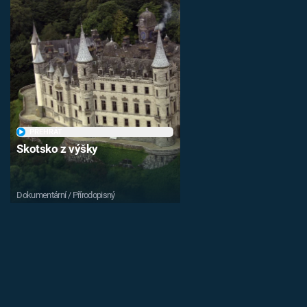
PŘEHRÁT
Skotsko z výšky
Dokumentární / Přírodopisný