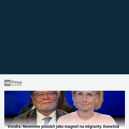
Vondra: Nesmíme působit jako magnet na migranty. Konečná