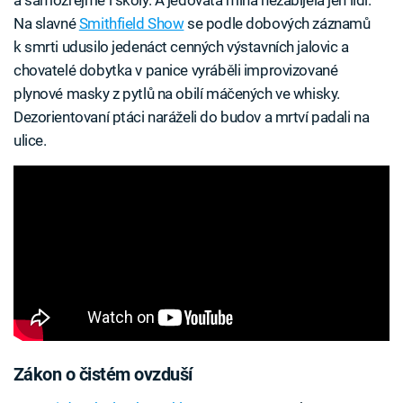
Na slavné
Smithfield Show
se podle dobových záznamů
k smrti udusilo jedenáct cenných výstavních jalovic a
chovatelé dobytka v panice vyráběli improvizované
plynové masky z pytlů na obilí máčených ve whisky.
Dezorientovaní ptáci naráželi do budov a mrtví padali na
ulice.
Zákon o čistém ovzduší