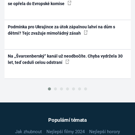
se opřela do Evropské komise
Podmínka pro Ukrajince za útok zápalnou lahví na dům s
dětmi? Tejc zvažuje mimořádný zásah
Na „Švarcenberský“ kanál už neodbočíte. Chyba vydržela 30
let, teď ceduli celou odstraní
Populární témata
Jak zhubnout
Nejlepší filmy 2024
Nejlepší horory