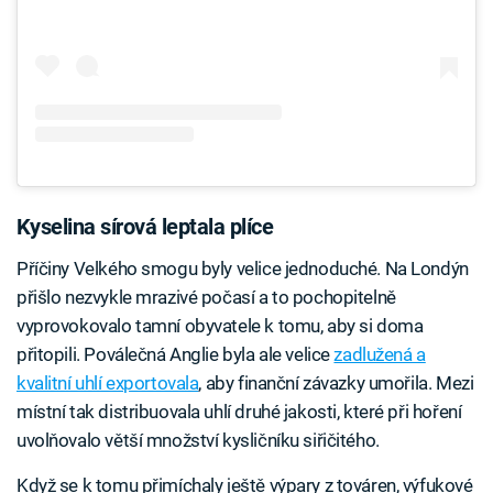
Kyselina sírová leptala plíce
Příčiny Velkého smogu byly velice jednoduché. Na Londýn
přišlo nezvykle mrazivé počasí a to pochopitelně
vyprovokovalo tamní obyvatele k tomu, aby si doma
přitopili. Poválečná Anglie byla ale velice
zadlužená a
kvalitní uhlí exportovala
, aby finanční závazky umořila. Mezi
místní tak distribuovala uhlí druhé jakosti, které při hoření
uvolňovalo větší množství kysličníku siřičitého.
Když se k tomu přimíchaly ještě výpary z továren, výfukové