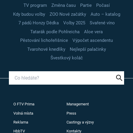
TV program
Změna času
Partie
Počasí
Kdy budou volby
ZOO Nové začátky
Auto – katalog
7 pádů Honzy Dědka
Volby 2025
Svařené víno
Tatarák podle Pohlreicha
Aloe vera
Pěstování lichořeřišnice
Výpočet ascendentu
Tvarohové knedlíky
Nejlepší palačinky
Švestkový koláč
O FTV Prima
Management
Volná místa
Press
Reklama
Castingy a výzvy
HbbTV
Kontakty