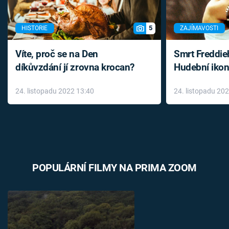
5
HISTORIE
ZAJÍMAVOSTI
Víte, proč se na Den
Smrt Freddie
díkůvzdání jí zrovna krocan?
Hudební ikon
až do konce 
24. listopadu 2022 13:40
24. listopadu 20
léky
POPULÁRNÍ FILMY NA PRIMA ZOOM