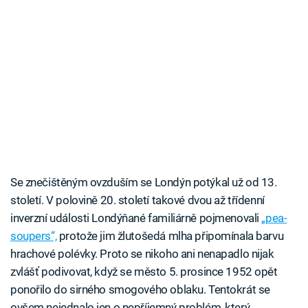
Se znečištěným ovzduším se Londýn potýkal už od 13.
století. V polovině 20. století takové dvou až třídenní
inverzní události Londýňané familiárně pojmenovali
„pea-
soupers“,
protože jim žlutošedá mlha připomínala barvu
hrachové polévky. Proto se nikoho ani nenapadlo nijak
zvlášť podivovat, když se město 5. prosince 1952 opět
ponořilo do sirného smogového oblaku. Tentokrát se
ovšem nejednalo jen o nepříjemný problém, který