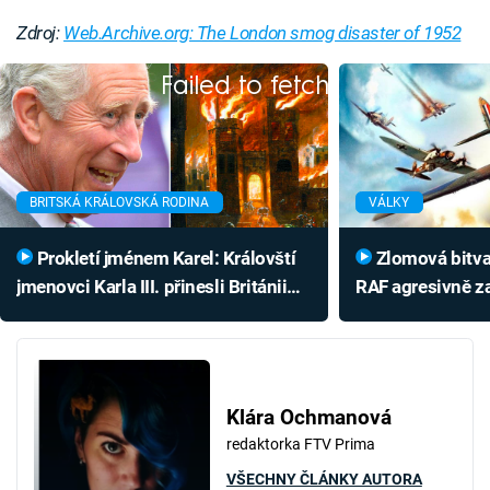
Zdroj:
Web.Archive.org: The London smog disaster of 1952
Failed to fetch
BRITSKÁ KRÁLOVSKÁ RODINA
VÁLKY
Prokletí jménem Karel: Královští
Zlomová bitva o Británii: Letci
jmenovci Karla III. přinesli Británii
RAF agresivně za
mor, válku i zkázu monarchie
rozčílili Hitlera
Klára Ochmanová
redaktorka FTV Prima
VŠECHNY ČLÁNKY AUTORA