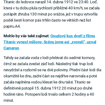
Titanic do ledovce narazil 14. dubna 1912 ve 23:40. Loď,
která v tu dobu plula rychlostí přibližně 40 km/h, se začala
potápět zhruba 130 minut po srážce, jež v trupu vytvořila
podél šesti komor pás trhlin často ne větších než list
papíru A4.
Mohlo by vás také zajímat:
Osudový kus dveří z filmu
Titanic vynesl miliony. Scénu jsme asi „zvorali“, uznal
Cameron
Tehdy se začala voda v lodi přelévat do sedmé komory,
čímž se začala zvedat záď lodi. Následný tlak trup lodi
nevydržel a rozlomil se na dvě poloviny. Přední část lodi šla
okamžitě ke dnu, zadní část se nejdříve narovnala a poté
začala naplněna vodou klesat ke dnu také. Titanic se
definitivně potopil 15. dubna 1912 20 minut po druhé
hodině ráno. Potopení lodi trvalo celkem 2 hodiny a 40
minut.