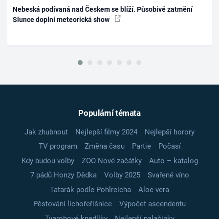
Nebeská podívaná nad Českem se blíží. Působivé zatmění
Slunce doplní meteorická show
Populární témata
Jak zhubnout
Nejlepší filmy 2024
Nejlepší horory
TV program
Změna času
Partie
Počasí
Kdy budou volby
ZOO Nové začátky
Auto – katalog
7 pádů Honzy Dědka
Volby 2025
Svařené víno
Tatarák podle Pohlreicha
Aloe vera
Pěstování lichořeřišnice
Výpočet ascendentu
Tvarohové knedlíky
Nejlepší palačinky