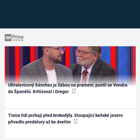
Ultralevicový Sánchez je žábou na prameni, pustil se Vondra
do Španělů. Kritizoval i Gregor
Tisíce lidí prchají před krokodýly. Stoupající keňské jezero
přivedlo predátory až ke dveřím