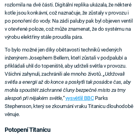
rozlomila na dvě části. Digitální replika ukázala, že některé
kotle jsou konkávní, což naznačuje, že zůstaly v provozu i
po ponoření do vody. Na zádi paluby pak byl objeven ventil
v otevřené poloze, což může znamenat, že do systému na
výrobu elektřiny stále proudila pára.
To bylo možné jen díky obětavosti techniků vedených
inženýrem Josephem Bellem, kteří zůstali v podpalubí a
přikládali uhlí do topeniště, aby udrželi světla v provozu.
Všichni zahynuli, zachránili ale mnoho životů.
„Udržovali
světla a energii až do konce a poskytli tak posádce čas, aby
mohla spouštět záchranné čluny bezpečně místo za tmy
alespoň při nějakém světle,“
vysvětlil BBC
Parks
Stephenson, který se zkoumání vraku Titanicu dlouhodobě
věnuje.
Potopení Titanicu