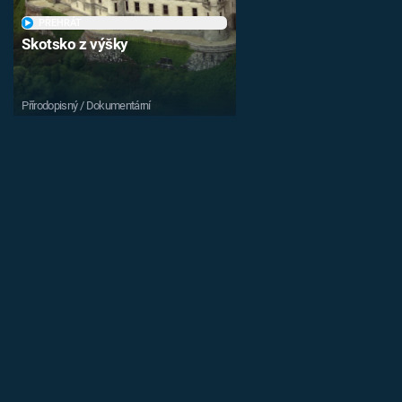
PŘEHRÁT
Skotsko z výšky
Přírodopisný / Dokumentární