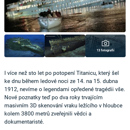
Časopis
Sledujte prima+
Přihlášení
13 fotografií
Sledujte nás
I více než sto let po potopení Titanicu, který šel
ke dnu během ledové noci ze 14. na 15. dubna
1912, nevíme o legendami opředené tragédii vše.
Nové poznatky teď po dva roky trvajícím
masivním 3D skenování vraku ležícího v hloubce
kolem 3800 metrů zveřejnili vědci a
dokumentaristé.