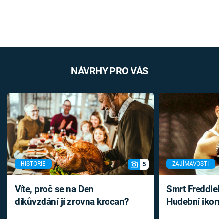
NÁVRHY PRO VÁS
5
HISTORIE
ZAJÍMAVOSTI
Víte, proč se na Den
Smrt Freddie
díkůvzdání jí zrovna krocan?
Hudební ikon
až do konce 