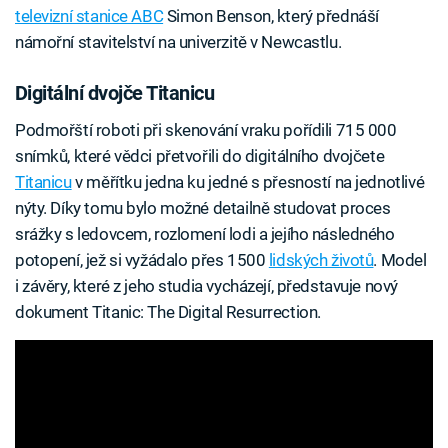
televizní stanice ABC
Simon Benson, který přednáší
námořní stavitelství na univerzitě v Newcastlu.
Digitální dvojče Titanicu
Podmořští roboti při skenování vraku pořídili 715 000
snímků, které vědci přetvořili do digitálního dvojčete
Titanicu
v měřítku jedna ku jedné s přesností na jednotlivé
nýty. Díky tomu bylo možné detailně studovat proces
srážky s ledovcem, rozlomení lodi a jejího následného
potopení, jež si vyžádalo přes 1500
lidských životů
. Model
i závěry, které z jeho studia vycházejí, představuje nový
dokument Titanic: The Digital Resurrection.