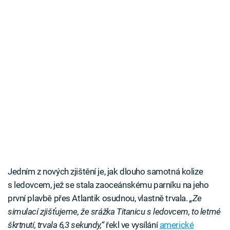
Jedním z nových zjištění je, jak dlouho samotná kolize
s ledovcem, jež se stala zaoceánskému parníku na jeho
první plavbě přes Atlantik osudnou, vlastně trvala.
„Ze
simulací zjišťujeme, že srážka Titanicu s ledovcem, to letmé
škrtnutí, trvala 6,3 sekundy,“
řekl ve vysílání
americké