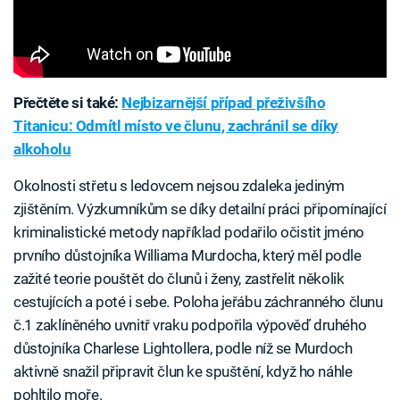
Přečtěte si také:
Nejbizarnější případ přeživšího
Titanicu: Odmítl místo ve člunu, zachránil se díky
alkoholu
Okolnosti střetu s ledovcem nejsou zdaleka jediným
zjištěním. Výzkumníkům se díky detailní práci připomínající
kriminalistické metody například podařilo očistit jméno
prvního důstojníka Williama Murdocha, který měl podle
zažité teorie pouštět do člunů i ženy, zastřelit několik
cestujících a poté i sebe. Poloha jeřábu záchranného člunu
č.1 zaklíněného uvnitř vraku podpořila výpověď druhého
důstojníka Charlese Lightollera, podle níž se Murdoch
aktivně snažil připravit člun ke spuštění, když ho náhle
pohltilo moře.