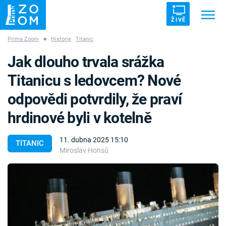
ŽIVĚ
Prima Zoom
■
Historie
Titanic
Trendy:
ZRÁDCI
UFO
DRUHÁ SVĚTOVÁ VÁLKA
Jak dlouho trvala srážka
ZÁHADY
VETŘELCI DÁVNOVĚKU
Titanicu s ledovcem? Nové
odpovědi potvrdily, že praví
hrdinové byli v kotelně
Témata
11. dubna 2025 15:10
TITANIC
Miroslav Honsů
Témata
Pořady
TV Program