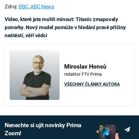
Zdroj:
BBC
,
ABC News
Video, které jste mohli minout: Titanic zmapovaly
ponorky. Nový model pomůže v hledání pravé příčiny
neštěstí, věří vědci
Failed to fetch
Miroslav Honsů
redaktor FTV Prima
VŠECHNY ČLÁNKY AUTORA
Nenechte si ujít novinky Prima
Zoom!