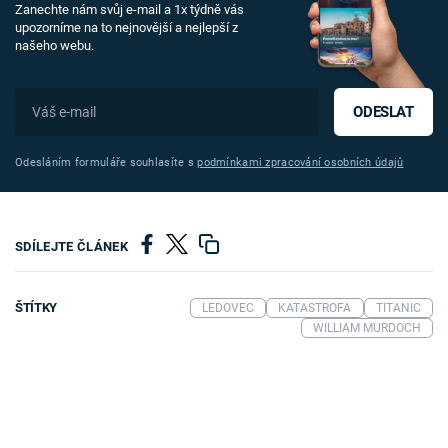
Zanechte nám svůj e-mail a 1x týdně vás
upozorníme na to nejnovější a nejlepší z
našeho webu.
ODESLAT
Odesláním formuláře souhlasíte s
podmínkami zpracování osobních údajů
SDÍLEJTE ČLÁNEK
ŠTÍTKY
LEDOVEC
KATASTROFA
TITANIC
WILLIAM MURDOCH