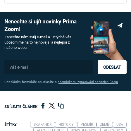
Nenechte si ujít novinky Prima
Zoom!
Zanechte nám svůj e-mail a 1x týdně vás
upozorníme na to nejnovější a nejlepší z
našeho webu.
ODESLAT
Odesláním formuláře souhlasíte s
podmínkami zpracování osobních údajů
SDÍLEJTE ČLÁNEK
ŠTÍTKY
SKAFANDR
HISTORIE
VESMÍR
ZEMĚ
USA
ALEXEJ LEONOV
BORIS JEGOROV
VOSCHOD 2