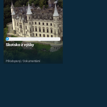
PŘEHRÁT
Skotsko z výšky
Přírodopisný / Dokumentární