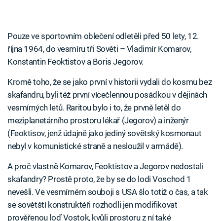
Pouze ve sportovním oblečení odletěli před 50 lety, 12.
října 1964, do vesmíru tři Sověti – Vladimír Komarov,
Konstantin Feoktistov a Boris Jegorov.
Kromě toho, že se jako první v historii vydali do kosmu bez
skafandru, byli též první vícečlennou posádkou v dějinách
vesmírných letů. Raritou bylo i to, že prvně letěl do
meziplanetárního prostoru lékař (Jegorov) a inženýr
(Feoktisov, jenž údajně jako jediný sovětský kosmonaut
nebyl v komunistické straně a nesloužil v armádě).
A proč vlastně Komarov, Feoktistov a Jegorov nedostali
skafandry? Prostě proto, že by se do lodi Voschod 1
nevešli. Ve vesmírném souboji s USA šlo totiž o čas, a tak
se sovětští konstruktéři rozhodli jen modifikovat
prověřenou loď Vostok, kvůli prostoru z ní také