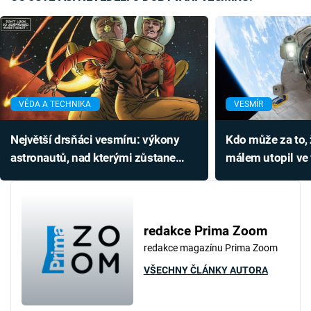
VĚDA A TECHNIKA
VESMÍR
Největší drsňáci vesmíru: výkony
Kdo může za to, 
astronautů, nad kterými zůstane
málem utopil ve
rozum stát
redakce Prima Zoom
redakce magazínu Prima Zoom
VŠECHNY ČLÁNKY AUTORA