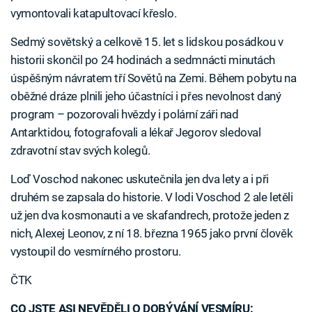
vymontovali katapultovací křeslo.
Sedmý sovětský a celkově 15. let s lidskou posádkou v
historii skončil po 24 hodinách a sedmnácti minutách
úspěšným návratem tří Sovětů na Zemi. Během pobytu na
oběžné dráze plnili jeho účastníci i přes nevolnost daný
program – pozorovali hvězdy i polární záři nad
Antarktidou, fotografovali a lékař Jegorov sledoval
zdravotní stav svých kolegů.
Loď Voschod nakonec uskutečnila jen dva lety a i při
druhém se zapsala do historie. V lodi Voschod 2 ale letěli
už jen dva kosmonauti a ve skafandrech, protože jeden z
nich, Alexej Leonov, z ní 18. března 1965 jako první člověk
vystoupil do vesmírného prostoru.
ČTK
CO JSTE ASI NEVĚDĚLI O DOBÝVÁNÍ VESMÍRU: