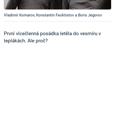
Časopis
Vladimír Komarov, Konstantin Feoktistov a Boris Jegorov
Sledujte prima+
Přihlášení
První vícečlenná posádka letěla do vesmíru v
teplákách. Ale proč?
Sledujte nás