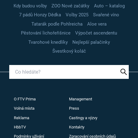
Kdy budou volby
ZOO Nové začátky
Auto – katalog
7 pádů Honzy Dědka
Volby 2025
Svařené víno
Tatarák podle Pohlreicha
Aloe vera
Pěstování lichořeřišnice
Výpočet ascendentu
Tvarohové knedlíky
Nejlepší palačinky
Švestkový koláč
O FTV Prima
Management
Volná místa
Press
Reklama
Castingy a výzvy
HbbTV
Kontakty
Podmínky užívání
Zpracování osobních údajů