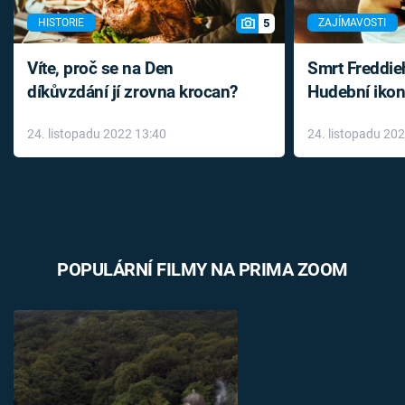
5
HISTORIE
ZAJÍMAVOSTI
Víte, proč se na Den
Smrt Freddie
díkůvzdání jí zrovna krocan?
Hudební ikon
až do konce 
24. listopadu 2022 13:40
24. listopadu 20
léky
POPULÁRNÍ FILMY NA PRIMA ZOOM