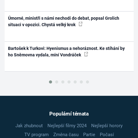
Úmorné, ministři s námi nechodí do debat, popsal Grolich
situaci v opozici. Chystá velký krok
Bartošek k Turkovi: Hyenismus a nehoráznost. Ke stíhání by
ho Sněmovna vydala, míní Vondráček
Populární témata
Jak zhubnout
Nejlepší filmy 2024
Nejlepší horory
TV program
Změna času
Partie
Počasí