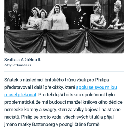
Svatba s Alžbětou II.
Zdroj: Profimedia.cz
Sňatek s následnicí britského trůnu však pro Philipa
představoval i další překážky, které
spolu se svou milou
musel překonat
. Pro tehdejší britskou společnost bylo
problematické, že má budoucí manžel královského dědice
německé kořeny a švagry, kteří za války bojovali na straně
nacistů. Philip se proto vzdal všech svých titulů a přijal
jméno matky Battenberg v poangličtěné formě