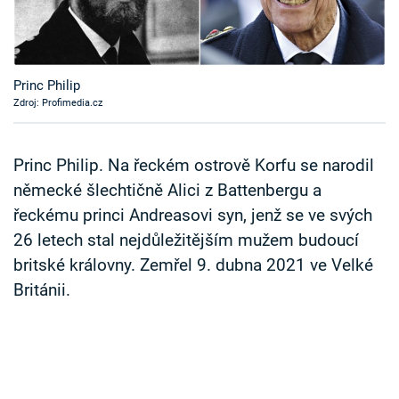
Časopis
Sledujte prima+
Princ Philip
Zdroj: Profimedia.cz
Přihlášení
Princ Philip. Na řeckém ostrově Korfu se narodil
Sledujte nás
německé šlechtičně Alici z Battenbergu a
řeckému princi Andreasovi syn, jenž se ve svých
26 letech stal nejdůležitějším mužem budoucí
britské královny. Zemřel 9. dubna 2021 ve Velké
Británii.