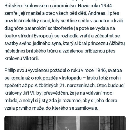
Britském královském námořnictvu. Navíc roku 1944
zemřel její manžel a otec všech pěti dětí, Andreas. I přes
pozdější nelehký osud, kdy se Alice ocitla v sanatoriu kvůli
diagnóze paranoidní schizofrenie (a poté se vydala na
toulky střední Evropou), se rozhodla vrátit a zúčastnit se
svatby svého jediného syna, který si bral princeznu Alžbětu,
následnici britského trůnu a vzdálenou příbuznou přes
královnu Viktorii.
Philip svou vyvolenou požádal o ruku v roce 1946, svatba
se konala až o rok později v listopadu – lásku totiž mohli
zpečetit až po Alžbětiných 21. narozeninách. Otec budoucí
královny Jiří VI. byl přesvědčen, že je na vdávání moc
mladá, a nebyl si jistý, zda je rozumné, aby si jeho dcera
vzala prvního muže, do kterého se zamilovala.