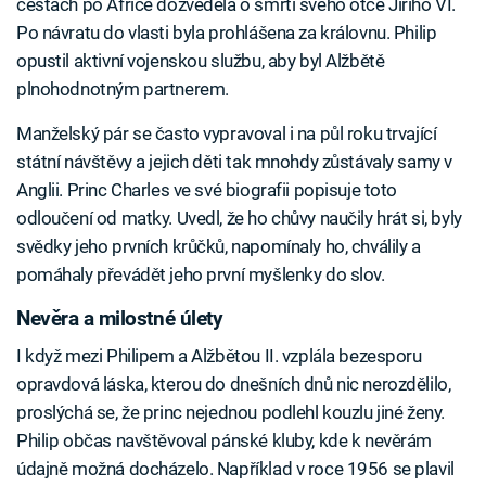
cestách po Africe dozvěděla o smrti svého otce Jiřího VI.
Po návratu do vlasti byla prohlášena za královnu. Philip
opustil aktivní vojenskou službu, aby byl Alžbětě
plnohodnotným partnerem.
Manželský pár se často vypravoval i na půl roku trvající
státní návštěvy a jejich děti tak mnohdy zůstávaly samy v
Anglii. Princ Charles ve své biografii popisuje toto
odloučení od matky. Uvedl, že ho chůvy naučily hrát si, byly
svědky jeho prvních krůčků, napomínaly ho, chválily a
pomáhaly převádět jeho první myšlenky do slov.
Nevěra a milostné úlety
I když mezi Philipem a Alžbětou II. vzplála bezesporu
opravdová láska, kterou do dnešních dnů nic nerozdělilo,
proslýchá se, že princ nejednou podlehl kouzlu jiné ženy.
Philip občas navštěvoval pánské kluby, kde k nevěrám
údajně možná docházelo. Například v roce 1956 se plavil