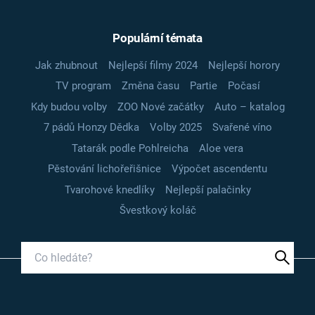
Populární témata
Jak zhubnout
Nejlepší filmy 2024
Nejlepší horory
TV program
Změna času
Partie
Počasí
Kdy budou volby
ZOO Nové začátky
Auto – katalog
7 pádů Honzy Dědka
Volby 2025
Svařené víno
Tatarák podle Pohlreicha
Aloe vera
Pěstování lichořeřišnice
Výpočet ascendentu
Tvarohové knedlíky
Nejlepší palačinky
Švestkový koláč