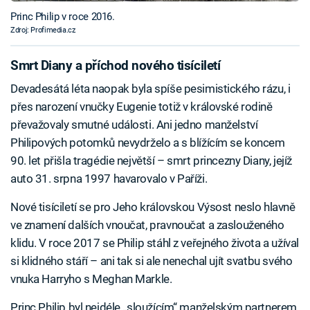
Princ Philip v roce 2016.
Zdroj: Profimedia.cz
Smrt Diany a příchod nového tisíciletí
Devadesátá léta naopak byla spíše pesimistického rázu, i
přes narození vnučky Eugenie totiž v královské rodině
převažovaly smutné události. Ani jedno manželství
Philipových potomků nevydrželo a s blížícím se koncem
90. let přišla tragédie největší – smrt princezny Diany, jejíž
auto 31. srpna 1997 havarovalo v Paříži.
Nové tisíciletí se pro Jeho královskou Výsost neslo hlavně
ve znamení dalších vnoučat, pravnoučat a zaslouženého
klidu. V roce 2017 se Philip stáhl z veřejného života a užíval
si klidného stáří – ani tak si ale nenechal ujít svatbu svého
vnuka Harryho s Meghan Markle.
Princ Philip byl nejdéle „sloužícím“ manželským partnerem