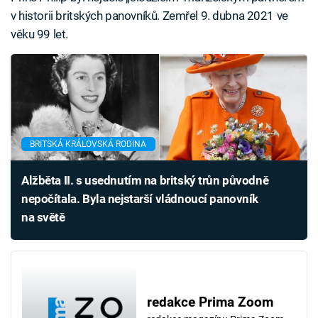
v historii britských panovníků. Zemřel 9. dubna 2021 ve
věku 99 let.
BRITSKÁ KRÁLOVSKÁ RODINA
Alžběta II. s usednutím na britský trůn původně
nepočítala. Byla nejstarší vládnoucí panovník
na světě
redakce Prima Zoom