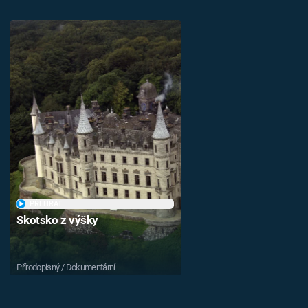
PŘEHRÁT
Skotsko z výšky
Přírodopisný / Dokumentární