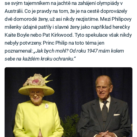
se svým tajemníkem na jachtě na zahájení olympiády v
Austrálii. Co je pravdy na tom, že je na cestě doprovázely
dvě domorodé ženy, už asi nikdy nezjistíme. Mezi Philipovy
milenky údajně patřily i slavné ženy jako například herečky
Kaite Boyle nebo Pat Kirkwood. Tyto spekulace však nikdy
nebyly potvrzeny. Princ Philip na toto téma jen
poznamenal:
„Jak bych mohl? Od roku 1947 mám kolem
sebe na každém kroku ochranku.“