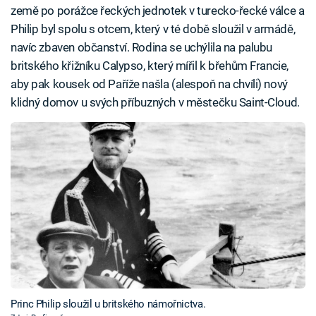
země po porážce řeckých jednotek v turecko-řecké válce a
Philip byl spolu s otcem, který v té době sloužil v armádě,
navíc zbaven občanství. Rodina se uchýlila na palubu
britského křižníku Calypso, který mířil k břehům Francie,
aby pak kousek od Paříže našla (alespoň na chvíli) nový
klidný domov u svých příbuzných v městečku Saint-Cloud.
Princ Philip sloužil u britského námořnictva.