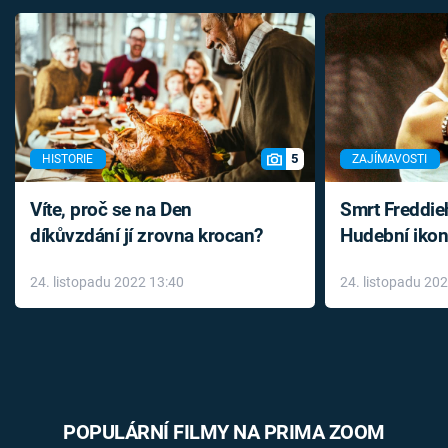
5
HISTORIE
ZAJÍMAVOSTI
Víte, proč se na Den
Smrt Freddie
díkůvzdání jí zrovna krocan?
Hudební ikon
až do konce 
24. listopadu 2022 13:40
24. listopadu 20
léky
POPULÁRNÍ FILMY NA PRIMA ZOOM