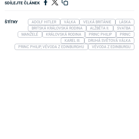
SDÍLEJTE ČLÁNEK
ŠTÍTKY
ADOLF HITLER
VÁLKA
VELKÁ BRITÁNIE
LÁSKA
BRITSKÁ KRÁLOVSKÁ RODINA
ALŽBĚTA II.
SVATBA
MANŽELÉ
KRÁLOVSKÁ RODINA
PRINC PHILIP
PRINC
KAREL III.
DRUHÁ SVĚTOVÁ VÁLKA
PRINC PHILIP, VÉVODA Z EDINBURGHU
VÉVODA Z EDINBURGU