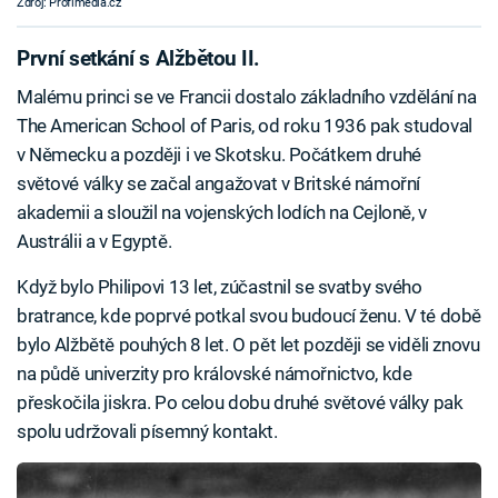
Zdroj: Profimedia.cz
První setkání s Alžbětou II.
Malému princi se ve Francii dostalo základního vzdělání na
The American School of Paris, od roku 1936 pak studoval
v Německu a později i ve Skotsku. Počátkem druhé
světové války se začal angažovat v Britské námořní
akademii a sloužil na vojenských lodích na Cejloně, v
Austrálii a v Egyptě.
Když bylo Philipovi 13 let, zúčastnil se svatby svého
bratrance, kde poprvé potkal svou budoucí ženu. V té době
bylo Alžbětě pouhých 8 let. O pět let později se viděli znovu
na půdě univerzity pro královské námořnictvo, kde
přeskočila jiskra. Po celou dobu druhé světové války pak
spolu udržovali písemný kontakt.