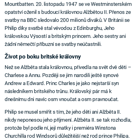
Mountbatten. 20. listopadu 1947 se ve Westminsterském
opatství oženil s budoucí královnou Alžbětou II. Přenos ze
svatby na BBC sledovalo 200 milionů diváků. V Británii se
Philip díky svatbě stal vévodou z Edinburghu, Jeho
královskou Výsostí a britským princem. Jeho sestry ani
žádní němečtí příbuzní se svatby neúčastnili.
Život po boku britské královny
Než se Alžběta stala královnou, přivedla na svět dvě děti –⁠
Charlese a Annu. Později se jim narodili ještě synové
Andrew a Edward. Princ Charles je jako nejstarší syn
následníkem britského trůnu. Královský pár má k
dnešnímu dni navíc osm vnoučat a osm pravnoučat.
Philip se musel smířit s tím, že jeho děti ani Alžběta II.
nikdy neponesou jeho příjmení. Alžběta II. se tak rozhodla,
protože byl podle ní, její matky i premiéra Winstona
Churchilla rod Windsorů důležitější než rod prince Philipa.