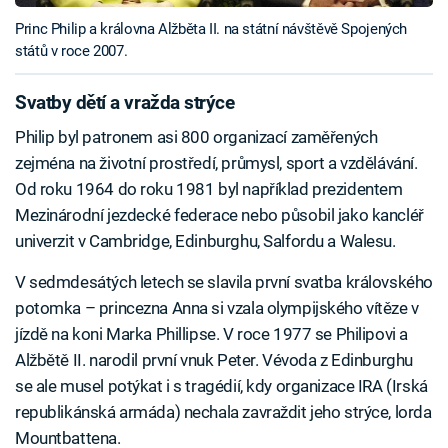
Princ Philip a královna Alžběta II. na státní návštěvě Spojených
států v roce 2007.
Svatby dětí a vražda strýce
Philip byl patronem asi 800 organizací zaměřených
zejména na životní prostředí, průmysl, sport a vzdělávání.
Od roku 1964 do roku 1981 byl například prezidentem
Mezinárodní jezdecké federace nebo působil jako kancléř
univerzit v Cambridge, Edinburghu, Salfordu a Walesu.
V sedmdesátých letech se slavila první svatba královského
potomka – princezna Anna si vzala olympijského vítěze v
jízdě na koni Marka Phillipse. V roce 1977 se Philipovi a
Alžbětě II. narodil první vnuk Peter. Vévoda z Edinburghu
se ale musel potýkat i s tragédií, kdy organizace IRA (Irská
republikánská armáda) nechala zavraždit jeho strýce, lorda
Mountbattena.