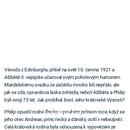
Vévoda z Edinburghu přišel na svět 10. června 1921 a
Alžbětě II. nejspíše učaroval svým pohotovým humorem.
Manželskému svazku ze začátku mnoho lidí nepřálo, ale
jak se zdá, opravdová láska zvítězila, neboť Alžběta a Philip
byli svoji 73 let. Jak probíhal život Jeho královské Výsosti?
Philip opustil rodné Řecko v pouhém jednom roce, když se
Failed to fetch
jeho otec Andreas, princ řecký a dánský, ocitl v nebezpečí.
Celá královská rodina byla odsouzena k vypovězení ze