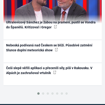
Ultralevicový Sánchez je žábou na prameni, pustil se Vondra
do Španělů. Kritizoval i Gregor
Nebeská podívaná nad Českem se blíží. Působivé zatmění
Slunce doplní meteorická show
Češi slepě věřili aplikaci a přecenili síly, píší v Rakousku. V
Alpách je zachraňoval vrtulník