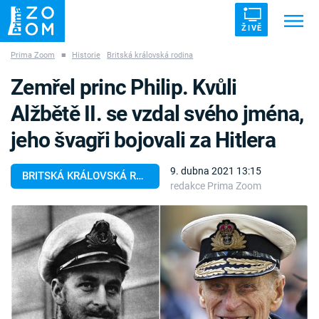
ŽIVĚ
Prima Zoom
■
Historie
Britská královská rodina
Trendy:
ZRÁDCI
UFO
DRUHÁ SVĚTOVÁ VÁLKA
Zemřel princ Philip. Kvůli
ZÁHADY
VETŘELCI DÁVNOVĚKU
Alžbětě II. se vzdal svého jména,
jeho švagři bojovali za Hitlera
9. dubna 2021 13:15
BRITSKÁ KRÁLOVSKÁ RODINA
redakce Prima Zoom
Témata
Témata
Pořady
TV Program