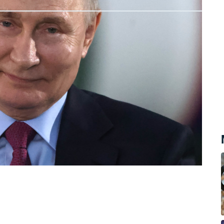
 Putina slyšíme nejčastěji o KGB, jeho
bázi. Co ale víme o jeho původu a
?