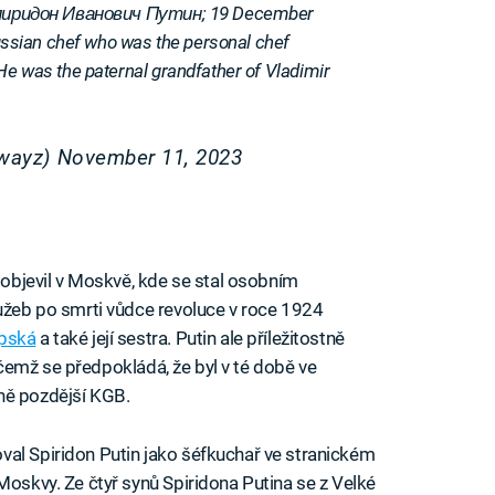
: Спиридон Иванович Путин; 19 December
sian chef who was the personal chef
 He was the paternal grandfather of Vladimir
swayz)
November 11, 2023
n objevil v Moskvě, kde se stal osobním
lužeb po smrti vůdce revoluce v roce 1924
pská
a také její sestra. Putin ale příležitostně
přičemž se předpokládá, že byl v té době ve
ně pozdější KGB.
val Spiridon Putin jako šéfkuchař ve stranickém
Moskvy. Ze čtyř synů Spiridona Putina se z Velké