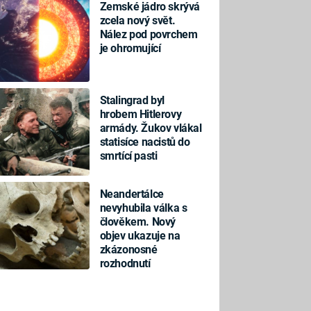
Zemské jádro skrývá
zcela nový svět.
Nález pod povrchem
je ohromující
Stalingrad byl
hrobem Hitlerovy
armády. Žukov vlákal
statisíce nacistů do
smrtící pasti
Neandertálce
nevyhubila válka s
člověkem. Nový
objev ukazuje na
zkázonosné
rozhodnutí