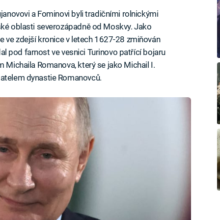
ujanovovi a Fominovi byli tradičními rolnickými
rské oblasti severozápadně od Moskvy. Jako
je ve zdejší kronice v letech 1627-28 zmiňován
adal pod farnost ve vesnici Turinovo patřící bojaru
m Michaila Romanova, který se jako Michail I.
adatelem dynastie Romanovců.