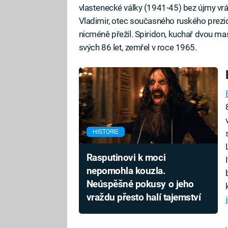
vlastenecké války (1941-45) bez újmy vráti
Vladimir, otec současného ruského prezide
nicméně přežil. Spiridon, kuchař dvou mas
svých 86 let, zemřel v roce 1965.
HISTORIE
Rasputinovi k moci
nepomohla kouzla.
Neúspěšné pokusy o jeho
vraždu přesto halí tajemství