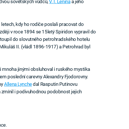
 dvou sovětských vůdců,
V. I. Lenina
a jeho
 letech, kdy ho rodiče poslali pracovat do
zději v roce 1894 se 15letý Spiridon vypravil do
stoupil do slovutného petrohradského hotelu
ikuláš II. (vládl 1896-1917) a Petrohrad byl
zi mnoha jinými obsluhoval i ruského mystika
íkem poslední carevny Alexandry Fjodorovny.
hy
Allena Lynche
dal Rasputin Putinovu
a zmínil i podivuhodnou podobnost jejich
nce.