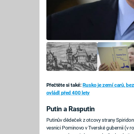
Přečtěte si také:
Rusko je zemí carů, be
ovládl před 400 lety
Putin a Rasputin
Putinův dědeček z otcovy strany Spiridon
vesnici Pominovo v Tverské gubernii (v ro