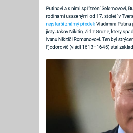
Putinovi a s nimi spříznění Šelemovovi, B
rodinami usazenými od 17. století v Tve
nejstarší známý předek
Vladimira Putina 
jistý Jakov Nikitin, Žid z Gruzie, který sp
Ivanu Nikitiči Romanovovi. Ten byl strýce
Fjodorovič (vládl 1613–1645) stal zakl