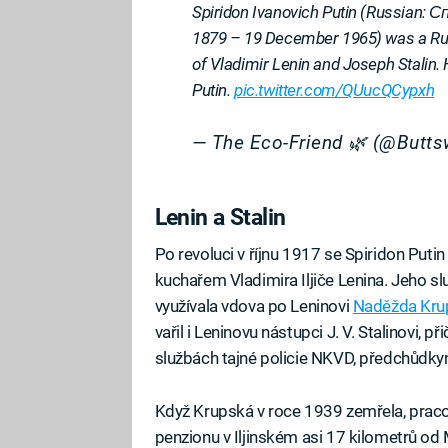
Spiridon Ivanovich Putin (Russian
1879 – 19 December 1965) was a Rus
of Vladimir Lenin and Joseph Stalin.
Putin.
pic.twitter.com/QUucQCypxh
— The Eco-Friend 🌿 (@Butt
Lenin a Stalin
Po revoluci v říjnu 1917 se Spiridon Puti
kuchařem Vladimira Iljiče Lenina. Jeho s
využívala vdova po Leninovi
Naděžda Kru
vařil i Leninovu nástupci J. V. Stalinovi, 
službách tajné policie NKVD, předchůdky
Když Krupská v roce 1939 zemřela, praco
penzionu v Iljinském asi 17 kilometrů od 