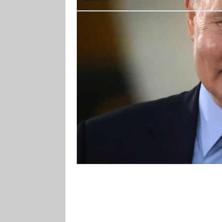
V souvislosti s životem Vladimira
pobytu v NDR a leningradské ana
nejbližších i dávnějších předcích