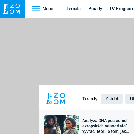
Menu
Témata
Pořady
TV Program
Cestování
Historie
HRADY A ZÁMKY
VIKINGOVÉ
HEDVÁBNÁ STEZKA
EPIDEMIE A
PANDEMIE
PŘÍRODA
STAROVĚKÝ EGYPT
Trendy:
Zrádci
U
Analýza DNA posledních
Druhá
Výročí
evropských neandrtálců
vyvrací teorii o tom, jak
světová válka