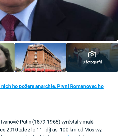
9 fotografií
z nich ho požere anarchie. První Romanovec ho
 Ivanovič Putin (1879-1965) vyrůstal v malé
ce 2010 zde žilo 11 lidí) asi 100 km od Moskvy,