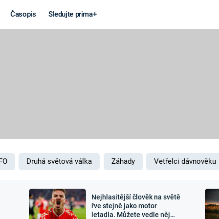
Časopis
Sledujte prima+
Věda a
Války
technika
STUDENÁ V
KORONAVIRUS
VÁLKA VE
VIETNAMU
VESMÍR
VÁLEČNÉ FI
MARS
SERIÁLY
FO
Druhá světová válka
Záhady
Vetřelci dávnověku
Nejhlasitější člověk na světě
Záhady a
Zajímav
řve stejně jako motor
letadla. Můžete vedle něj
konspirace