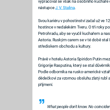
vypracoval se však na osobního kuchaře
nástupce
J. V. Stalina
.
Svou kariéru v pohostinství začal už ve 12
hostince v nedalekém Tveru. O tři roky po
Petrohradu, aby se vyučil kuchařem a na
Astoria. Ruským carem se v té době stal M
střediskem obchodu a kultury.
Právě v hotelu Astoria Spiridon Putin me
Grigorije Rasputina, který se stal důvěrn
Podle odborníka na rusko-americké vzta
dědečkovi za vzornou obsluhu zlatý rubl 
příjmení.
What people don't know. No coincide