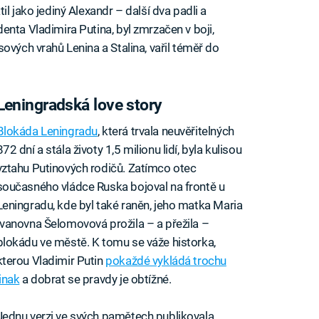
l jako jediný Alexandr – další dva padli a
nta Vladimira Putina, byl zmrzačen v boji,
ových vrahů Lenina a Stalina, vařil téměř do
Leningradská love story
Blokáda Leningradu
, která trvala neuvěřitelných
872 dní a stála životy 1,5 milionu lidí, byla kulisou
vztahu Putinových rodičů. Zatímco otec
současného vládce Ruska bojoval na frontě u
Leningradu, kde byl také raněn, jeho matka Maria
Ivanovna Šelomovová prožila – a přežila –
blokádu ve městě. K tomu se váže historka,
kterou Vladimir Putin
pokaždé vykládá trochu
jinak
a dobrat se pravdy je obtížné.
Jednu verzi ve svých pamětech publikovala