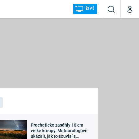
ŽIVĚ
Vyhledávání
Můj p
Prima+
ÁLKA
CNN Prima NEWS
Prima FRESH
Prima LIVING
LMY A
Prima Ženy
Prima LAJK
Prachaticko zasáhly 10 cm
osti
velké kroupy. Meteorologové
Sledujte nás
ukázali, jak to souvisí s