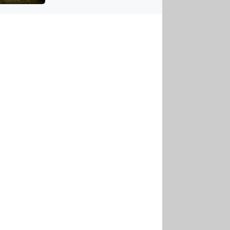
US
tornádem
RSUS
ZE A