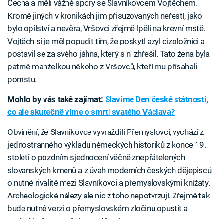
Čecha a měli vážné spory se Slavníkovcem Vojtěchem.
Kromě jiných v kronikách jim přisuzovaných neřestí, jako
bylo opilství a nevěra, Vršovci zřejmě lpěli na krevní mstě.
Vojtěch si je měl popudit tím, že poskytl azyl cizoložnici a
postavil se za svého jáhna, který s ní zhřešil. Tato žena byla
patrně manželkou někoho z Vršovců, kteří mu přísahali
pomstu.
Mohlo by vás také zajímat:
Slavíme Den české státnosti,
co ale skutečně víme o smrti svatého Václava?
Obvinění, že Slavníkovce vyvraždili Přemyslovci, vychází z
jednostranného výkladu německých historiků z konce 19.
století o pozdním sjednocení věčně znepřátelených
slovanských kmenů a z úvah moderních českých dějepisců
o nutné rivalitě mezi Slavníkovci a přemyslovskými knížaty.
Archeologické nálezy ale nic z toho nepotvrzují. Zřejmě tak
bude nutné verzi o přemyslovském zločinu opustit a