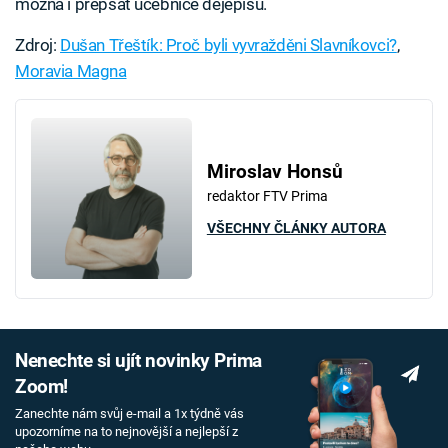
možná i přepsat učebnice dějepisu.
Zdroj:
Dušan Třeštík: Proč byli vyvražděni Slavníkovci?
,
Moravia Magna
Miroslav Honsů
redaktor FTV Prima
VŠECHNY ČLÁNKY AUTORA
Nenechte si ujít novinky Prima
Zoom!
Zanechte nám svůj e-mail a 1x týdně vás
upozorníme na to nejnovější a nejlepší z