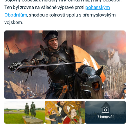
Ten byl zrovna na válečné výpravě proti
pohanským
Obodritům
, shodou okolností spolu s přemyslovským
vojskem.
7 fotografií