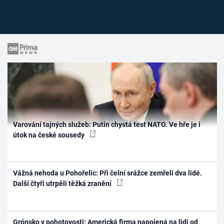
Varování tajných služeb: Putin chystá test NATO. Ve hře je i
útok na české sousedy
Vážná nehoda u Pohořelic: Při čelní srážce zemřeli dva lidé.
Další čtyři utrpěli těžká zranění
Grónsko v pohotovosti: Americká firma napojená na lidi od