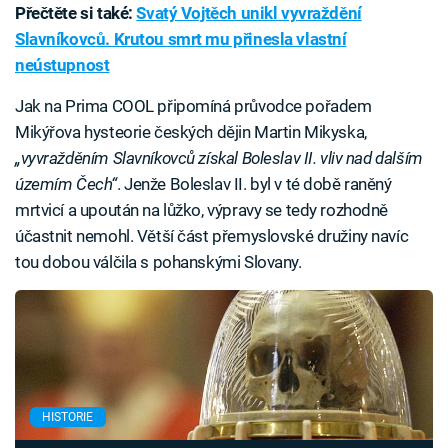
Přečtěte si také:
Svatý Vojtěch unikl vyvraždění
Slavníkovců. Krutou smrt mu přinesla vlastní
neústupnost
Jak na Prima COOL připomíná průvodce pořadem
Mikýřova hysteorie českých dějin Martin Mikyska,
„vyvražděním Slavníkovců získal Boleslav II. vliv nad dalším
územím Čech“
. Jenže Boleslav II. byl v té době raněný
mrtvicí a upoután na lůžko, výpravy se tedy rozhodně
účastnit nemohl. Větší část přemyslovské družiny navíc
tou dobou válčila s pohanskými Slovany.
HISTORIE