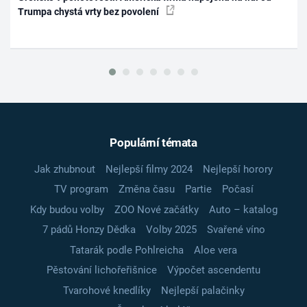
Trumpa chystá vrty bez povolení
Populární témata
Jak zhubnout
Nejlepší filmy 2024
Nejlepší horory
TV program
Změna času
Partie
Počasí
Kdy budou volby
ZOO Nové začátky
Auto – katalog
7 pádů Honzy Dědka
Volby 2025
Svařené víno
Tatarák podle Pohlreicha
Aloe vera
Pěstování lichořeřišnice
Výpočet ascendentu
Tvarohové knedlíky
Nejlepší palačinky