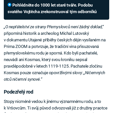
Pohlédněte do 1000 let staré tváře. Podobu
svatého Vojtěcha zrekonstruoval tým odborníků
„O nepřátelství ze strany Přemyslovců není žádný doklad,“
připomíná historik a archeolog Michal Lutovský
v dokumentu Utajené příběhy českých dějin vysílaném na
Prima ZOOM a potvrzuje, že tradiční vina přisuzovaná
přemyslovskému rodu je sporná. Kdo byli pachatelé,
neuvádí ani Kosmas, který svou kroniku sepsal
pravděpodobně v letech 1119-1125. Pachatele zločinu
Kosmas pouze označuje opovržlivými slovy:
„Ničemných
otců ničemní synové.“
Podezřelý rod
Stopy nicméně vedou k jinému významnému rodu, a to
k Vršovcům. Ti svůj původ odvozovali již z družiny praotce