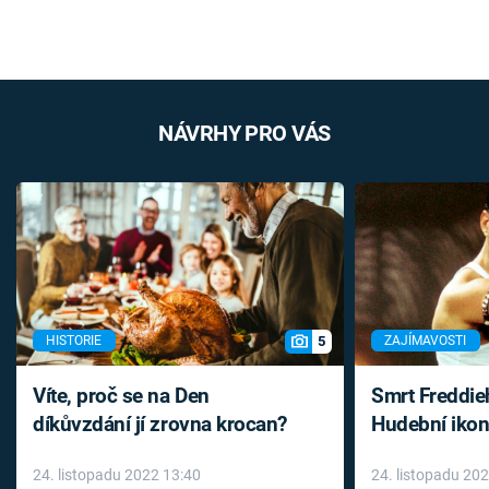
NÁVRHY PRO VÁS
5
HISTORIE
ZAJÍMAVOSTI
Víte, proč se na Den
Smrt Freddie
díkůvzdání jí zrovna krocan?
Hudební ikon
až do konce 
24. listopadu 2022 13:40
24. listopadu 20
léky