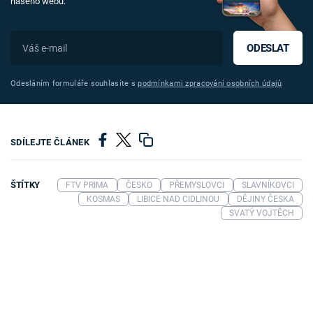
našeho webu.
ODESLAT
Odesláním formuláře souhlasíte s
podmínkami zpracování osobních údajů
SDÍLEJTE ČLÁNEK
ŠTÍTKY
FTV PRIMA
ČESKO
PŘEMYSLOVCI
SLAVNÍKOVCI
KOSMAS
LIBICE NAD CIDLINOU
DĚJINY ČESKA
SVATÝ VOJTĚCH