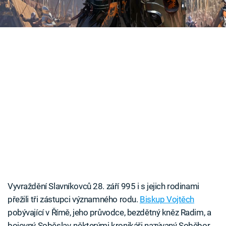
tomu tak doopravdy?
Časopis
Sledujte prima+
Přihlášení
Sledujte nás
Vyvraždění Slavníkovců 28. září 995 i s jejich rodinami
přežili tři zástupci významného rodu.
Biskup Vojtěch
pobývající v Římě, jeho průvodce, bezdětný kněz Radim, a
bojovný Soběslav, některými kronikáři nazývaný Soběbor.